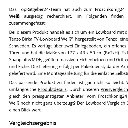
Das TopRatgeber24-Team hat auch zum
Froschkönig24 
Weiß
ausgiebig recherchiert. Im Folgenden finden 
zusammengefasst:
Bei diesem Produkt handelt es sich um ein Lowboard mit
Tenzo Birka TV-Lowboard Weiß“, hergestellt von Tenzo, ein
Schweden. Es verfügt über zwei Einlegeböden, ein offenes 
Türen und hat die Maße von 177 x 43 x 59 cm (BxTxH). Es b
Spanplatte/MDF, geölten massiven Eichenbeinen und Griffe
und Eiche. Die Lieferung erfolgt per Paketdienst, da der Art
geliefert wird. Eine Montageanleitung für die einfache Selbs
Das passende Produkt zu finden ist gar nicht so leicht. 
umfangreiche
Produktdetails
. Durch unseren
Preisvergleic
gleich den preisgünstigsten Anbieter. Vom Froschkönig2
Weiß noch nicht ganz überzeugt? Der
Lowboard Vergleich
einen Blick wert.
Vergleichsergebnis