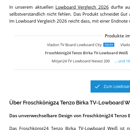
In unserem aktuellen
Lowboard Vergleich 2026
durfte a
selbstverständlich nicht fehlen. Das Produkt schneidet
Gut
a
Im Lowboard Vergleich 2026 reicht dass, mit einer Endnote 
Produkte im
S
O
Z
L
M
M
L
L
W
V
V
F
W
T
S
S
Vladon TV Board Lowboard City
Vlado
SIEGER
Froschkönig24 Tenzo Birka TV-Lowboard Weiß
Mirjan24 TV Lowboard Nesezi 200
… und
1
Zum Lowboard
Über Froschkönig24 Tenzo Birka TV-Lowboard W
Das unverwechselbare Design von Froschkönig24 Tenzo 
Das Froschkönig24 Tenzo Birka TV-Lowboard Weiß ist nic