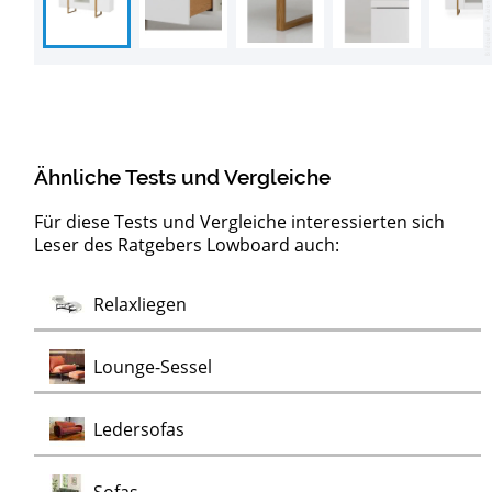
Ähnliche Tests und Vergleiche
Für diese Tests und Vergleiche interessierten sich
Leser des Ratgebers Lowboard auch:
Barock
Test
Test
Test
Test
Test
Test
Test
Sideboards
Kommoden
Clubsessel
Möbelklassiker
Schaukelstühle
Vitrinen
Wohnwände
Chaiselongues
Vintage Sessel
Test
Relaxliegen
Test
Kommoden
Test
Test
Test
Lounge-Sessel
Test
Ledersofas
Test