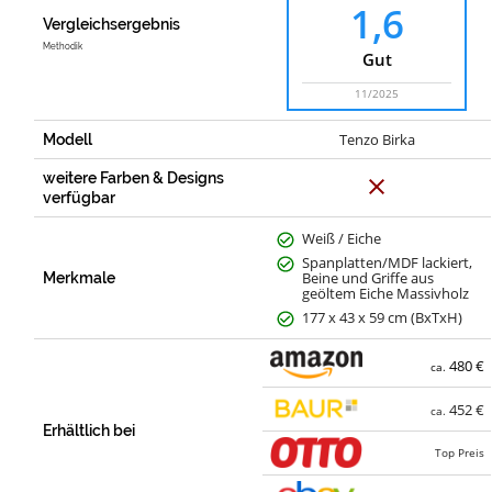
1,6
Vergleichsergebnis
Methodik
Gut
11/2025
Tenzo Birka
Modell
weitere Farben & Designs
N
e
verfügbar
i
n
Weiß / Eiche
Spanplatten/MDF lackiert,
Beine und Griffe aus
Merkmale
geöltem Eiche Massivholz
177 x 43 x 59 cm (BxTxH)
480 €
ca.
452 €
ca.
Erhältlich bei
Top Preis