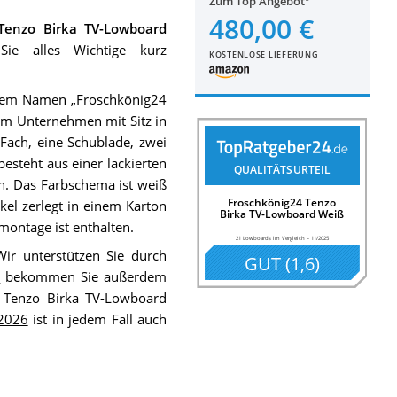
Zum Top Angebot
480,00 €
Tenzo Birka TV-Lowboard
Sie alles Wichtige kurz
KOSTENLOSE LIEFERUNG
 dem Namen „Froschkönig24
em Unternehmen mit Sitz in
Fach, eine Schublade, zwei
esteht aus einer lackierten
QUALITÄTSURTEIL
n. Das Farbschema ist weiß
Froschkönig24 Tenzo
ikel zerlegt in einem Karton
Birka TV-Lowboard Weiß
tmontage ist enthalten.
21 Lowboards im Vergleich
–
11/2025
Wir unterstützen Sie durch
GUT
(
1,6
)
h
bekommen Sie außerdem
4 Tenzo Birka TV-Lowboard
 2026
ist in jedem Fall auch