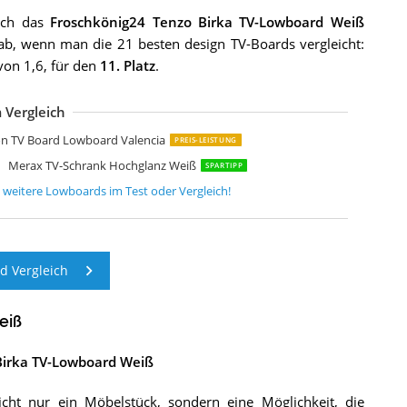
uch das
Froschkönig24 Tenzo Birka TV-Lowboard Weiß
b, wenn man die 21 besten design TV-Boards vergleicht:
von 1,6, für den
11. Platz
.
 Vergleich
HARPDO Ausziehbarer TV-Schrank
LEYLUCKLIVE Mid-Century Modern TV-Schrank
UUYEE TV-Schrank mit 2 Türen und 2 Schubladen
owboard Vihti mit 3 Staufächern
erax TV Schrank TV Lowboard
irjan24 TV Lowboard Nesezi
owboard TV Schrank Aura 200 cm Hängend oder Stehen universal
ookway Colgante 200 cm TV-Schrank
LIVE TV Schrank mit LED
ladon TV Board Lowboard Flow
ladon TV Board Lowboard Flow
orte High Rock TV Unterschrank rechts
uun Somero Korpus Weiß Hochglanz /180cm
V-Lowboard Longboard Hifi Rack Unterschrank Tisch
elsey Wander TV-Lowboard Fernsehschrank Hängend
elsey Lana TV Hängeboard
n TV Board Lowboard Valencia
PREIS-LEISTUNG
Merax TV-Schrank Hochglanz Weiß
SPARTIPP
6
weitere
Lowboards
im Test oder Vergleich!
 Vergleich
eiß
Birka TV-Lowboard Weiß
ht nur ein Möbelstück, sondern eine Möglichkeit, die