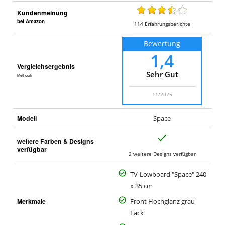
Kundenmeinung
bei Amazon
114
Erfahrungsberichte
Bewertung
1,4
Vergleichsergebnis
Sehr Gut
Methodik
11/2025
Modell
Space
J
weitere Farben & Designs
a
verfügbar
2 weitere Designs verfügbar
TV-Lowboard "Space" 240
x 35 cm
Merkmale
Front Hochglanz grau
Lack