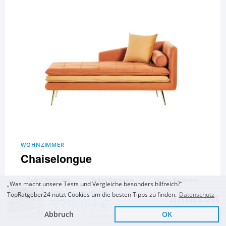
WOHNZIMMER
Chaiselongue
Beliani Ré­ca­mi­e­re
Beliani Ré­ca­mi­e­re
Beliani Ré­ca­mi­e­re
„Was macht unsere Tests und Vergleiche besonders hilfreich?“
Samt orange
Samt Hellbraun
Samt beige Taupe
Zum Top Angebot
TopRatgeber24 nutzt Cookies um die besten Tipps zu finden.
Datenschutz
Beliani Ré­ca­mi­e­re
und 15 Chaiselongues
339,99 €
Samt blau
mehr...
Abbruch
OK
KOSTENLOSE LIEFERUNG
Zum Vergleich und Ratgeber