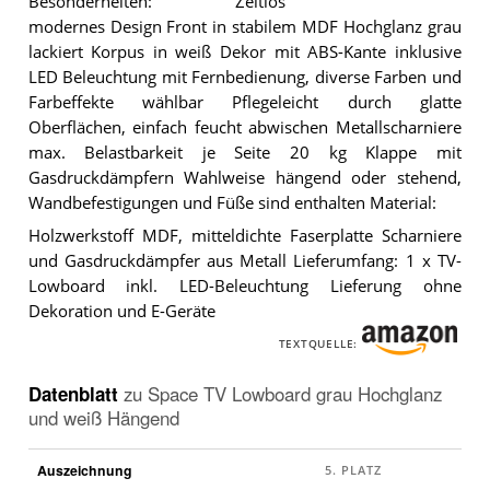
Besonderheiten: Zeitlos
Das
modernes Design Front in stabilem MDF Hochglanz grau
Space
TV
lackiert Korpus in weiß Dekor mit ABS-Kante inklusive
Lowboard
LED Beleuchtung mit Fernbedienung, diverse Farben und
grau
Farbeffekte wählbar Pflegeleicht durch glatte
Hochglanz
und
Oberflächen, einfach feucht abwischen Metallscharniere
weiß
max. Belastbarkeit je Seite 20 kg Klappe mit
Hängend
.
Gasdruckdämpfern Wahlweise hängend oder stehend,
Wandbefestigungen und Füße sind enthalten Material:
Holzwerkstoff MDF, mitteldichte Faserplatte Scharniere
und Gasdruckdämpfer aus Metall Lieferumfang: 1 x TV-
Lowboard inkl. LED-Beleuchtung Lieferung ohne
Dekoration und E-Geräte
TEXTQUELLE:
Datenblatt
zu
Space TV Lowboard grau Hochglanz
und weiß Hängend
Auszeichnung