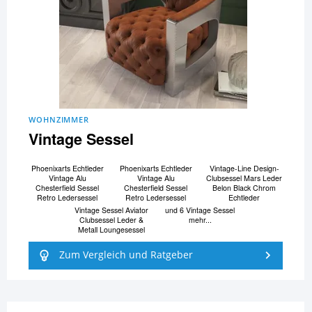
WOHNZIMMER
Vintage Sessel
Phoenixarts Echtleder
Phoenixarts Echtleder
Vintage-Line Design-
Vintage Alu
Vintage Alu
Clubsessel Mars Leder
Chesterfield Sessel
Chesterfield Sessel
Belon Black Chrom
Retro Ledersessel
Retro Ledersessel
Echtleder
Vintage Sessel Aviator
und 6 Vintage Sessel
Clubsessel Leder &
mehr...
Metall Loungesessel
Zum Vergleich und Ratgeber