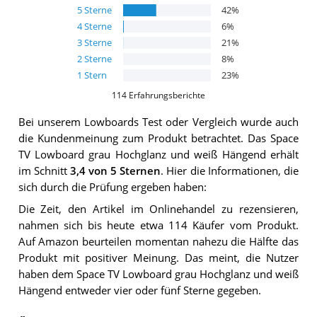
5
Sterne
42
%
4
Sterne
6
%
3
Sterne
21
%
2
Sterne
8
%
1
Stern
23
%
114
Erfahrungsberichte
Bei unserem
Lowboards
Test oder Vergleich wurde auch
die Kundenmeinung zum Produkt betrachtet.
Das
Space
TV Lowboard grau Hochglanz und weiß Hängend
erhält
im Schnitt
3,4
von 5 Sternen
. Hier die Informationen, die
sich durch die Prüfung ergeben haben:
Die Zeit, den Artikel im Onlinehandel zu rezensieren,
nahmen sich bis heute etwa 114 Käufer vom Produkt.
Auf Amazon beurteilen momentan nahezu die Hälfte das
Produkt mit positiver Meinung. Das meint, die Nutzer
haben dem Space TV Lowboard grau Hochglanz und weiß
Hängend entweder vier oder fünf Sterne gegeben.