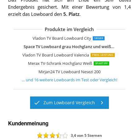
Endergebnis gesichert. Mit einer Bewertung von 1,4
erzielt das Lowboard den
5. Platz
.
Produkte im Vergleich
SHARPDO Ausziehbarer TV-Schrank
OLEYLUCKLIVE Mid-Century Modern 
Lowboard Vihti mit 3 Staufächern
Merax TV Schrank TV Lowboard
Mirjan24 TV Lowboard Nesezi
Lookway Colgante 200 cm TV-Schrank
WLIVE TV Schrank mit LED
Vladon TV Board Lowboard Flow
Vladon TV Board Lowboard Flow
Forte High Rock TV Unterschrank rech
Wuun Somero Korpus Weiß Hochglan
Selsey Lana TV Hängeboard
Vladon TV Board Lowboard City
SIEGER
Space TV Lowboard grau Hochglanz und weiß Hängend
Vladon TV Board Lowboard Valencia
PREIS-LEISTUNG
Merax TV-Schrank Hochglanz Weiß
SPARTIPP
Mirjan24 TV Lowboard Nesezi 200
… und
16
weitere
Lowboards
im Test oder Vergleich!
Zum Lowboard Vergleich
Kundenmeinung
3,4
von 5 Sternen