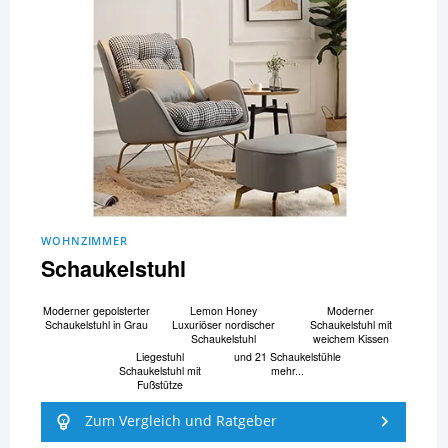
WOHNZIMMER
Schaukelstuhl
Moderner gepolsterter
Lemon Honey
Moderner
Schaukelstuhl in Grau
Luxuriöser nordischer
Schaukelstuhl mit
Schaukelstuhl
weichem Kissen
Liegestuhl
und 21 Schaukelstühle
Schaukelstuhl mit
mehr...
Fußstütze
Zum Vergleich und Ratgeber