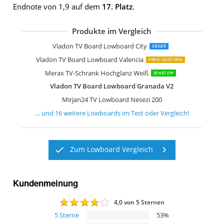
Endnote von 1,9 auf dem
17. Platz
.
Produkte im Vergleich
SHARPDO Ausziehbarer TV-Schrank
OLEYLUCKLIVE Mid-Century Modern 
Lowboard Vihti mit 3 Staufächern
Merax TV Schrank TV Lowboard
Mirjan24 TV Lowboard Nesezi
Lookway Colgante 200 cm TV-Schrank
WLIVE TV Schrank mit LED
Vladon TV Board Lowboard Flow
Vladon TV Board Lowboard Flow
Forte High Rock TV Unterschrank rech
Wuun Somero Korpus Weiß Hochglan
Selsey Lana TV Hängeboard
Vladon TV Board Lowboard City
SIEGER
Vladon TV Board Lowboard Valencia
PREIS-LEISTUNG
Merax TV-Schrank Hochglanz Weiß
SPARTIPP
Vladon TV Board Lowboard Granada V2
Mirjan24 TV Lowboard Nesezi 200
… und
16
weitere
Lowboards
im Test oder Vergleich!
Zum Lowboard Vergleich
Kundenmeinung
4,0
von 5 Sternen
5
Sterne
53
%