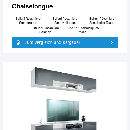
Chaiselongue
Beliani Ré­ca­mi­e­re
Beliani Ré­ca­mi­e­re
Beliani Ré­ca­mi­e­re
Samt orange
Samt Hellbraun
Samt beige Taupe
Beliani Ré­ca­mi­e­re
und 15 Chaiselongues
Samt blau
mehr...
Zum Vergleich und Ratgeber