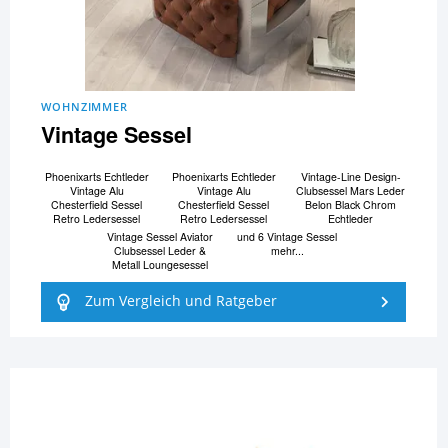
WOHNZIMMER
Vintage Sessel
Phoenixarts Echtleder
Phoenixarts Echtleder
Vintage-Line Design-
Vintage Alu
Vintage Alu
Clubsessel Mars Leder
Chesterfield Sessel
Chesterfield Sessel
Belon Black Chrom
Retro Ledersessel
Retro Ledersessel
Echtleder
Vintage Sessel Aviator
und 6 Vintage Sessel
Clubsessel Leder &
mehr...
Metall Loungesessel
Zum Vergleich und Ratgeber