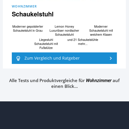
WOHNZIMMER
Schaukelstuhl
Moderner gepolsterter
Lemon Honey
Moderner
Schaukelstuhl in Grau
Luxuriöser nordischer
Schaukelstuhl mit
Schaukelstuhl
weichem Kissen
Liegestuhl
und 21 Schaukelstühle
Schaukelstuhl mit
mehr...
Fußstütze
Zum Vergleich und Ratgeber
Alle Tests und Produktvergleiche für
Wohnzimmer
auf
einen Blick…