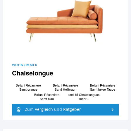
WOHNZIMMER
Chaiselongue
Beliani Ré­ca­mi­e­re
Beliani Ré­ca­mi­e­re
Beliani Ré­ca­mi­e­re
Samt orange
Samt Hellbraun
Samt beige Taupe
Beliani Ré­ca­mi­e­re
und 15 Chaiselongues
Samt blau
mehr...
Zum Vergleich und Ratgeber