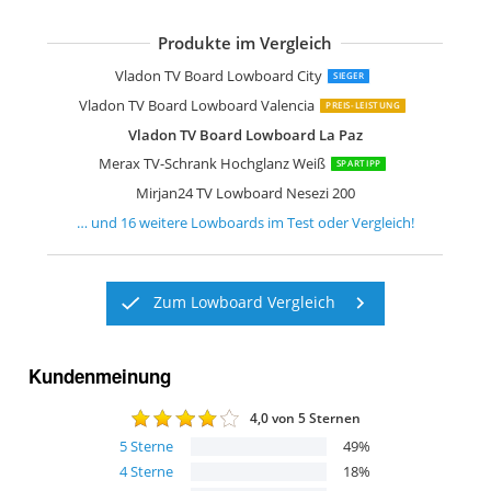
Produkte im Vergleich
SHARPDO Ausziehbarer TV-Schrank
OLEYLUCKLIVE Mid-Century Modern 
Lowboard Vihti mit 3 Staufächern
Merax TV Schrank TV Lowboard
Mirjan24 TV Lowboard Nesezi
Lookway Colgante 200 cm TV-Schrank
WLIVE TV Schrank mit LED
Vladon TV Board Lowboard Flow
Vladon TV Board Lowboard Flow
Forte High Rock TV Unterschrank rech
Wuun Somero Korpus Weiß Hochglan
Selsey Lana TV Hängeboard
Vladon TV Board Lowboard City
SIEGER
Vladon TV Board Lowboard Valencia
PREIS-LEISTUNG
Vladon TV Board Lowboard La Paz
Merax TV-Schrank Hochglanz Weiß
SPARTIPP
Mirjan24 TV Lowboard Nesezi 200
… und
16
weitere
Lowboards
im Test oder Vergleich!
Zum Lowboard Vergleich
Kundenmeinung
4,0
von 5 Sternen
5
Sterne
49
%
4
Sterne
18
%