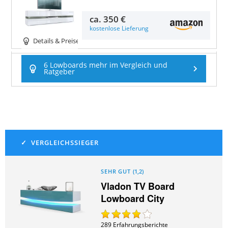
ca.
350 €
kostenlose Lieferung
Details & Preise
6 Lowboards mehr im Vergleich und
Ratgeber
SEHR GUT
(
1,2
)
Vladon TV Board
Lowboard City
289
Erfahrungsberichte