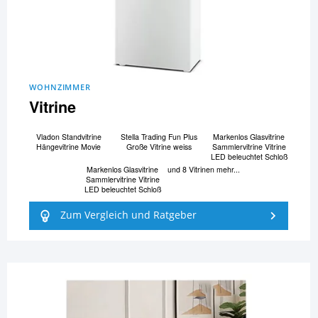
WOHNZIMMER
Vitrine
Vladon Standvitrine
Stella Trading Fun Plus
Markenlos Glasvitrine
Hängevitrine Movie
Große Vitrine weiss
Sammlervitrine Vitrine
LED beleuchtet Schloß
Markenlos Glasvitrine
und 8 Vitrinen mehr...
Sammlervitrine Vitrine
LED beleuchtet Schloß
Zum Vergleich und Ratgeber