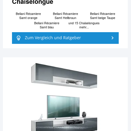
Chaiselongue
Beliani Ré­ca­mi­e­re
Beliani Ré­ca­mi­e­re
Beliani Ré­ca­mi­e­re
Samt orange
Samt Hellbraun
Samt beige Taupe
Beliani Ré­ca­mi­e­re
und 15 Chaiselongues
Samt blau
mehr...
Zum Vergleich und Ratgeber