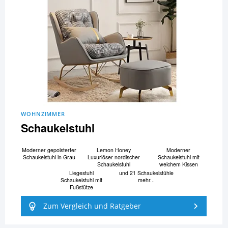
WOHNZIMMER
Schaukelstuhl
Moderner gepolsterter
Lemon Honey
Moderner
Schaukelstuhl in Grau
Luxuriöser nordischer
Schaukelstuhl mit
Schaukelstuhl
weichem Kissen
Liegestuhl
und 21 Schaukelstühle
Schaukelstuhl mit
mehr...
Fußstütze
Zum Vergleich und Ratgeber