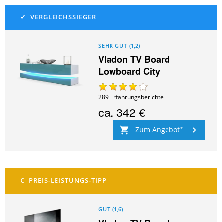
SEHR GUT
(
1,2
)
Vladon TV Board
Lowboard City
289
Erfahrungsberichte
ca.
342 €
Zum Angebot
GUT
(
1,6
)