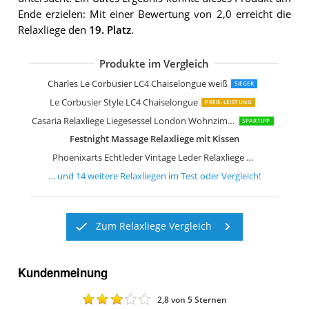
Ende erzielen: Mit einer Bewertung von 2,0 erreicht die
Relaxliege den
19. Platz
.
Produkte im Vergleich
Beliani Chaiselongue Stoff beige rechts
Beliani Chaiselongue Samt grün Links
Atlantic Home Collection Pierre Chais
KLYEON Chaiselongue mit Kissen
vidaXL Massage Chaiselongue mit Nac
Charles Le Corbusier LC4 Chaiselongue weiß
SIEGER
Le Corbusier Style LC4 Chaiselongue
PREIS-LEISTUNG
Casaria Relaxliege Liegesessel London Wohnzimmer Leinen Optik
SPARTIPP
Festnight Massage Relaxliege mit Kissen
Phoenixarts Echtleder Vintage Leder Relaxliege Schwarz Design Recamiere
… und
14
weitere
Relaxliegen
im Test oder Vergleich!
Zum Relaxliege Vergleich
Kundenmeinung
2,8
von 5 Sternen