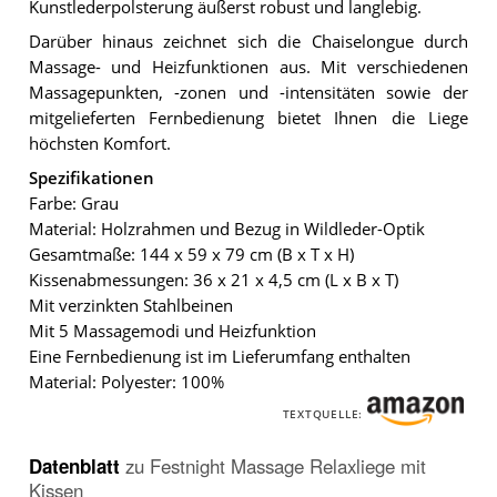
Kunstlederpolsterung äußerst robust und langlebig.
Darüber hinaus zeichnet sich die Chaiselongue durch
Massage- und Heizfunktionen aus. Mit verschiedenen
Massagepunkten, -zonen und -intensitäten sowie der
mitgelieferten Fernbedienung bietet Ihnen die Liege
höchsten Komfort.
Spezifikationen
Farbe: Grau
Material: Holzrahmen und Bezug in Wildleder-Optik
Gesamtmaße: 144 x 59 x 79 cm (B x T x H)
Kissenabmessungen: 36 x 21 x 4,5 cm (L x B x T)
Mit verzinkten Stahlbeinen
Mit 5 Massagemodi und Heizfunktion
Eine Fernbedienung ist im Lieferumfang enthalten
Material: Polyester: 100%
TEXTQUELLE:
Datenblatt
zu
Festnight Massage Relaxliege mit
Kissen