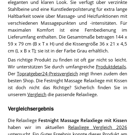
eleganten und klaren Look. Sie verfügt über verzinkte
Stahlbeine und eine Kunstlederpolsterung für extra lange
Haltbarkeit sowie über Massage- und Heizfunktionen mit
verschiedenen Massagepunkten und -intensitäten. Für
maximalen Komfort ist eine Fernbedienung im
Lieferumfang enthalten. Die Gesamtmaße betragen 144 x
59 x 79 cm (B x T x H) und die Kissengröße 36 x 21 x 4,5
cm (L x B x T); sie ist in der Farbe Grau erhältlich.
Das richtige Produkt zu finden ist oft gar nicht so leicht.
Wir unterstützen Sie durch umfangreiche
Produktdetails
.
Der
Topratgeber24-Preisvergleich
zeigt Ihnen zudem den
besten Shop. Die Festnight Massage Relaxliege mit Kissen
ist doch nicht das Richtige? Sicherlich finden Sie in
unserem
Vergleich
die passende Relaxliege.
Vergleichsergebnis
Die Relaxliege
Festnight Massage Relaxliege mit Kissen
haben wir im aktuellen
Relaxliege Vergleich 2026
untersucht. Ein
Gut
es Ergebnis konnte dieses Produkt am