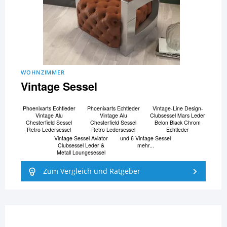
WOHNZIMMER
Vintage Sessel
Phoenixarts Echtleder
Phoenixarts Echtleder
Vintage-Line Design-
Vintage Alu
Vintage Alu
Clubsessel Mars Leder
Chesterfield Sessel
Chesterfield Sessel
Belon Black Chrom
Retro Ledersessel
Retro Ledersessel
Echtleder
Vintage Sessel Aviator
und 6 Vintage Sessel
Clubsessel Leder &
mehr...
Metall Loungesessel
Zum Vergleich und Ratgeber