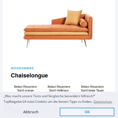
WOHNZIMMER
Chaiselongue
Beliani Ré­ca­mi­e­re
Beliani Ré­ca­mi­e­re
Beliani Ré­ca­mi­e­re
Samt orange
Samt Hellbraun
Samt beige Taupe
Beliani Ré­ca­mi­e­re
und 15 Chaiselongues
„Was macht unsere Tests und Vergleiche besonders hilfreich?“
Samt blau
mehr...
Zum Top Angebot
TopRatgeber24 nutzt Cookies um die besten Tipps zu finden.
Datenschutz
212,99 €
Zum Vergleich und Ratgeber
Abbruch
OK
KOSTENLOSE LIEFERUNG