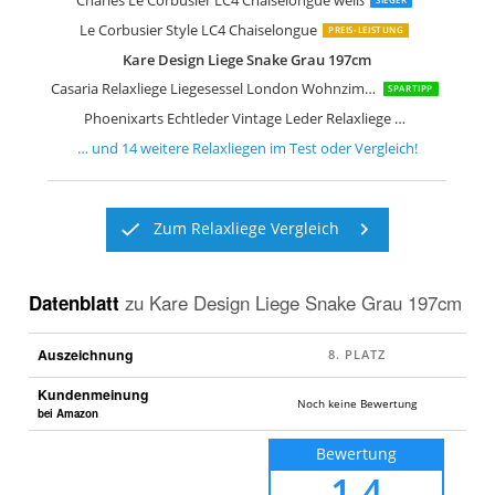
Charles Le Corbusier LC4 Chaiselongue weiß
Le Corbusier Style LC4 Chaiselongue
PREIS-LEISTUNG
Kare Design Liege Snake Grau 197cm
Casaria Relaxliege Liegesessel London Wohnzimmer Leinen Optik
SPARTIPP
Phoenixarts Echtleder Vintage Leder Relaxliege Schwarz Design Recamiere
… und
14
weitere
Relaxliegen
im Test oder Vergleich!
Zum Relaxliege Vergleich
Datenblatt
zu
Kare Design Liege Snake Grau 197cm
Auszeichnung
Kundenmeinung
Noch keine Bewertung
bei Amazon
Bewertung
1,4