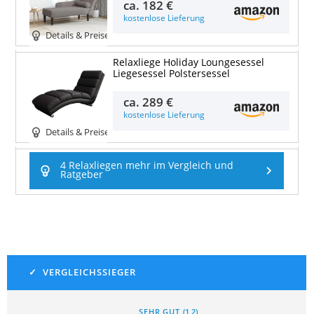
ca.
182 €
kostenlose Lieferung
Details & Preise
Relaxliege Holiday Loungesessel
Liegesessel Polstersessel
ca.
289 €
kostenlose Lieferung
Details & Preise
4 Relaxliegen mehr im Vergleich und
Ratgeber
SEHR GUT
(
1,2
)