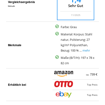
Vergleichsergebnis
Sehr Gut
Methodik
11/2025
Farbe: Grau
Material: Korpus: Stahl
natur, Polsterung: 27
Merkmale
kg/m³ Polyurethan,
Bezug: 100 % …
mehr
Maße (B/T/H): 197 x 78 x
82 cm
739 €
ca.
Erhältlich bei
Top Preis
Top Preis