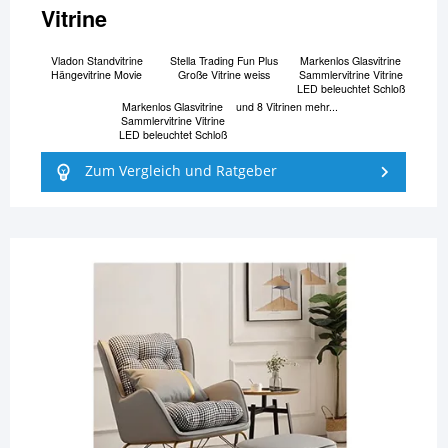
Vitrine
Vladon Standvitrine
Stella Trading Fun Plus
Markenlos Glasvitrine
Hängevitrine Movie
Große Vitrine weiss
Sammlervitrine Vitrine
LED beleuchtet Schloß
Markenlos Glasvitrine
und 8 Vitrinen mehr...
Sammlervitrine Vitrine
LED beleuchtet Schloß
Zum Vergleich und Ratgeber