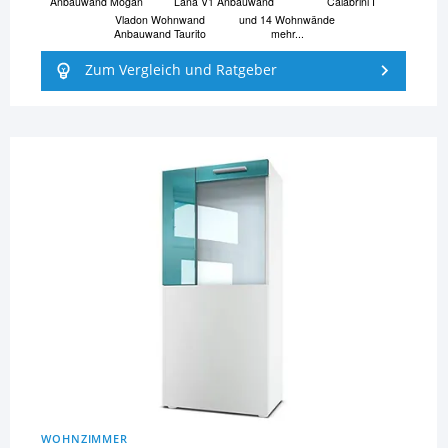
Anbauwand Mogan
Lana V1 Anbauwand
Calabrini I
Vladon Wohnwand
und 14 Wohnwände
Anbauwand Taurito
mehr...
Zum Vergleich und Ratgeber
WOHNZIMMER