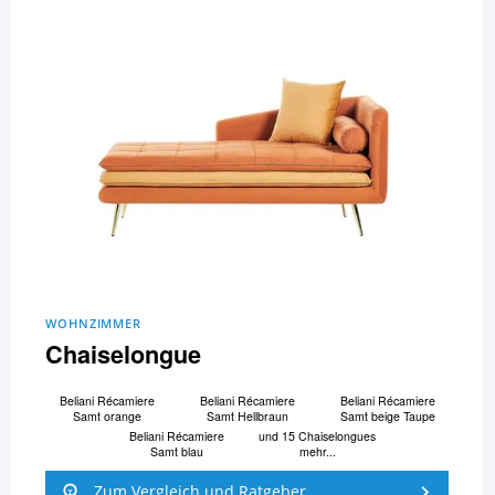
WOHNZIMMER
Chaiselongue
Beliani Ré­ca­mi­e­re
Beliani Ré­ca­mi­e­re
Beliani Ré­ca­mi­e­re
Samt orange
Samt Hellbraun
Samt beige Taupe
Beliani Ré­ca­mi­e­re
und 15 Chaiselongues
Samt blau
mehr...
Zum Vergleich und Ratgeber