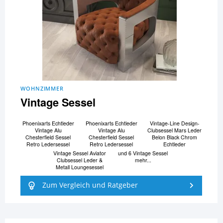
WOHNZIMMER
Vintage Sessel
Phoenixarts Echtleder
Phoenixarts Echtleder
Vintage-Line Design-
Vintage Alu
Vintage Alu
Clubsessel Mars Leder
Chesterfield Sessel
Chesterfield Sessel
Belon Black Chrom
Retro Ledersessel
Retro Ledersessel
Echtleder
Vintage Sessel Aviator
und 6 Vintage Sessel
Clubsessel Leder &
mehr...
Metall Loungesessel
Zum Vergleich und Ratgeber