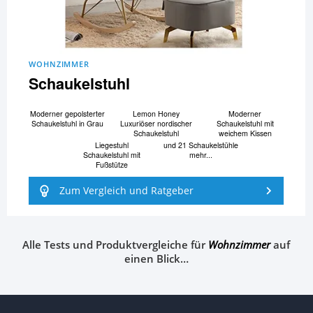
WOHNZIMMER
Schaukelstuhl
Moderner gepolsterter
Lemon Honey
Moderner
Schaukelstuhl in Grau
Luxuriöser nordischer
Schaukelstuhl mit
Schaukelstuhl
weichem Kissen
Liegestuhl
und 21 Schaukelstühle
Schaukelstuhl mit
mehr...
Fußstütze
Zum Vergleich und Ratgeber
Alle Tests und Produktvergleiche für
Wohnzimmer
auf
einen Blick…