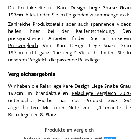
Die Produktseite zur
Kare Design Liege Snake Grau
197cm
. Alles finden Sie im Folgenden zusammengefasst:
Zahlreiche
Produktdetails
aber auch spannende Videos
helfen Ihnen bei der Kaufentscheidung. Den
preisgünstigsten Anbieter finden Sie in unserem
Preisvergleich
. Vom Kare Design Liege Snake Grau
197cm nicht ganz überzeugt? Vielleicht finden Sie in
unserem
Vergleich
die passende Relaxliege.
Vergleichsergebnis
Wir haben die Relaxliege
Kare Design Liege Snake Grau
197cm
im brandaktuellen
Relaxliege Vergleich 2026
untersucht. Hierbei hat das Produkt
Sehr Gut
abgeschnitten: Mit einer Note von 1,4 erzielte die
Relaxliege den
8. Platz
.
Produkte im Vergleich
Beliani Chaiselongue Stoff beige rechts
Beliani Chaiselongue Samt grün Links
Atlantic Home Collection Pierre Chais
KLYEON Chaiselongue mit Kissen
vidaXL Massage Chaiselongue mit Nac
SIEGER