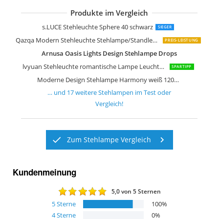
Produkte im Vergleich
Qazqa Industrie Industrial Stehleucht
Paul Neuhaus Ilona 314-17
Wofi LED Leuchte Lampe Vega
LEONC Kreative Stehleuchte LOUNGE
s.LUCE Stehleuchte Sphere 40 schwarz
SIEGER
Qazqa Modern Stehleuchte Stehlampe/Standleuchte/Lampe/Leuchte Tripe
PREIS-LEISTUNG
Arnusa Oasis Lights Design Stehlampe Drops
lvyuan Stehleuchte romantische Lampe Leuchte Licht Stehlampe
SPARTIPP
Moderne Design Stehlampe Harmony weiß 120cm Stehleuchte
… und
17
weitere
Stehlampen
im Test oder
Vergleich!
Zum Stehlampe Vergleich
Kundenmeinung
5,0
von 5 Sternen
5
Sterne
100
%
4
Sterne
0
%