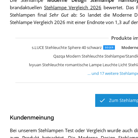
Die Stehlampe
Moderne Design Stehlampe Harmony
brandaktuellen
Stehlampe Vergleich 2026
bewertet. Das Pr
Stehlampen final
Sehr Gut
ab: So landet die Moderne D
Stehlampe Vergleich 2026 mit einer Endnote von 1,3 auf d
Produkte im
Z
D
P
M
T
D
T
E
A
D
L
S
W
f
f
D
L
s.LUCE Stehleuchte Sphere 40 schwarz
Moderne
SIEGER
Qazqa Modern Stehleuchte Stehlampe/Standl
lvyuan Stehleuchte romantische Lampe Leuchte Licht Ste
… und
17
weitere
Stehlamp
Zum Stehlamp
Kundenmeinung
Bei unserem
Stehlampen
Test oder Vergleich wurde auch 
zum Produkt betrachtet.
Die
Moderne Design Stehlam