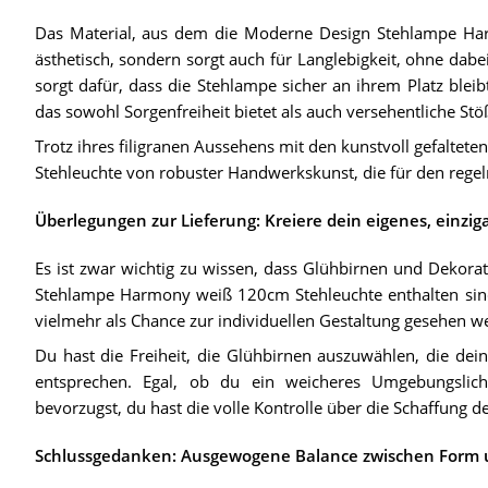
Das Material, aus dem die Moderne Design Stehlampe Harmo
ästhetisch, sondern sorgt auch für Langlebigkeit, ohne dab
sorgt dafür, dass die Stehlampe sicher an ihrem Platz bleibt
das sowohl Sorgenfreiheit bietet als auch versehentliche Stö
Trotz ihres filigranen Aussehens mit den kunstvoll gefalteten
Stehleuchte von robuster Handwerkskunst, die für den regel
Überlegungen zur Lieferung: Kreiere dein eigenes, einziga
Es ist zwar wichtig zu wissen, dass Glühbirnen und Dekor
Stehlampe Harmony weiß 120cm Stehleuchte enthalten sind, 
vielmehr als Chance zur individuellen Gestaltung gesehen w
Du hast die Freiheit, die Glühbirnen auszuwählen, die d
entsprechen. Egal, ob du ein weicheres Umgebungslicht
bevorzugst, du hast die volle Kontrolle über die Schaffung
Schlussgedanken: Ausgewogene Balance zwischen Form 