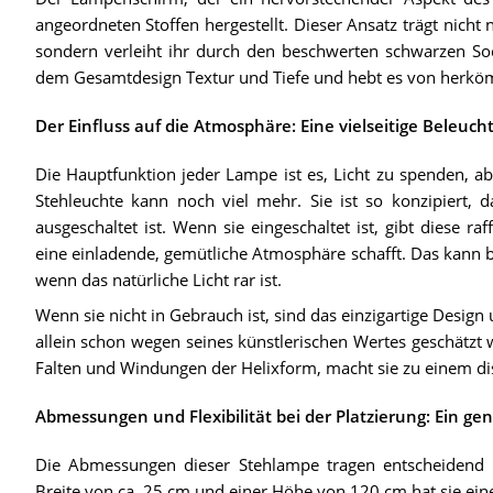
angeordneten Stoffen hergestellt. Dieser Ansatz trägt nicht
sondern verleiht ihr durch den beschwerten schwarzen Sock
dem Gesamtdesign Textur und Tiefe und hebt es von herkö
Der Einfluss auf die Atmosphäre: Eine vielseitige Beleuc
Die Hauptfunktion jeder Lampe ist es, Licht zu spenden,
Stehleuchte kann noch viel mehr. Sie ist so konzipiert, d
ausgeschaltet ist. Wenn sie eingeschaltet ist, gibt diese ra
eine einladende, gemütliche Atmosphäre schafft. Das kann 
wenn das natürliche Licht rar ist.
Wenn sie nicht in Gebrauch ist, sind das einzigartige Design 
allein schon wegen seines künstlerischen Wertes geschätzt w
Falten und Windungen der Helixform, macht sie zu einem di
Abmessungen und Flexibilität bei der Platzierung: Ein gen
Die Abmessungen dieser Stehlampe tragen entscheidend zu 
Breite von ca. 25 cm und einer Höhe von 120 cm hat sie ein