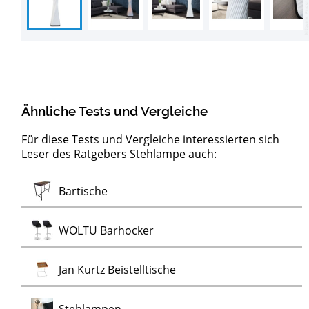
Ähnliche Tests und Vergleiche
Für diese Tests und Vergleiche interessierten sich
Leser des Ratgebers Stehlampe auch:
Moderne
Test
Test
Test
Test
Test
Test
Test
Test
Test
Test
Test
Test
Konsolentische
Servierwagen
LED-Pendelleuchten
Artemide Deckenleuchten
Design Wanduhren
Kronleuchter
Nicht-tickende Wanduhren
Ewiger Kalender
Flugzeugtrolleys
Alu Bord-Boxen
Stimmungslichter
Monstera
Monstera Kunstpflanzen
Test
Bartische
Test
Wanduhren
Test
Test
WOLTU Barhocker
Test
Jan Kurtz Beistelltische
Test