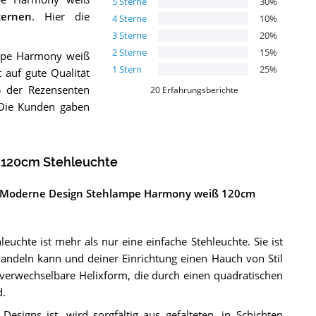
5
Sterne
30
%
ernen
. Hier die
4
Sterne
10
%
3
Sterne
20
%
2
Sterne
15
%
ampe Harmony weiß
1
Stern
25
%
 auf gute Qualität
 der Rezensenten
20
Erfahrungsberichte
 Die Kunden gaben
 120cm Stehleuchte
 der Moderne Design Stehlampe Harmony weiß 120cm
hte ist mehr als nur eine einfache Stehleuchte. Sie ist
wandeln kann und deiner Einrichtung einen Hauch von Stil
unverwechselbare Helixform, die durch einen quadratischen
d.
signs ist, wird sorgfältig aus gefalteten, in Schichten