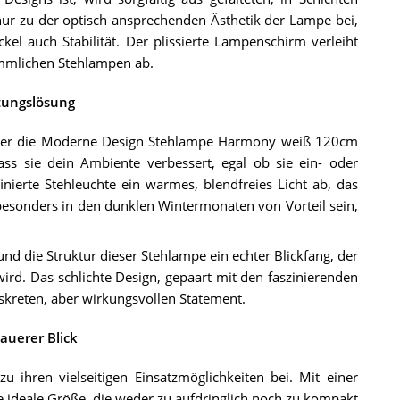
 nur zu der optisch ansprechenden Ästhetik der Lampe bei,
el auch Stabilität. Der plissierte Lampenschirm verleiht
mmlichen Stehlampen ab.
htungslösung
 aber die Moderne Design Stehlampe Harmony weiß 120cm
ass sie dein Ambiente verbessert, egal ob sie ein- oder
ffinierte Stehleuchte ein warmes, blendfreies Licht ab, das
besonders in den dunklen Wintermonaten von Vorteil sein,
und die Struktur dieser Stehlampe ein echter Blickfang, der
ird. Das schlichte Design, gepaart mit den faszinierenden
skreten, aber wirkungsvollen Statement.
auerer Blick
ihren vielseitigen Einsatzmöglichkeiten bei. Mit einer
e ideale Größe, die weder zu aufdringlich noch zu kompakt