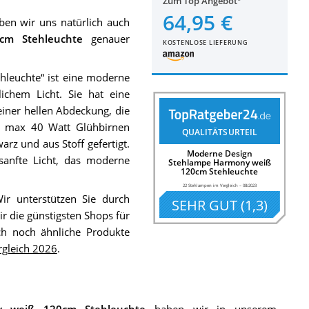
Zum Top Angebot
64,95 €
en wir uns natürlich auch
cm Stehleuchte
genauer
KOSTENLOSE LIEFERUNG
leuchte“ ist eine moderne
chem Licht. Sie hat eine
einer hellen Abdeckung, die
E27 max 40 Watt Glühbirnen
QUALITÄTSURTEIL
arz und aus Stoff gefertigt.
Moderne Design
sanfte Licht, das moderne
Stehlampe Harmony weiß
120cm Stehleuchte
22 Stehlampen im Vergleich
–
08/2023
Wir unterstützen Sie durch
SEHR GUT
(
1,3
)
r die günstigsten Shops für
ch noch ähnliche Produkte
rgleich 2026
.