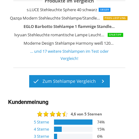
Produkte im Vergleich
Qazqa Industrie Industrial Stehleucht
Paul Neuhaus Ilona 314-17
Arnusa Oasis Lights Design Stehlamp
Wofi LED Leuchte Lampe Vega
LEONC Kreative Stehleuchte LOUNGE
s.LUCE Stehleuchte Sphere 40 schwarz
SIEGER
Qazqa Modern Stehleuchte Stehlampe/Standleuchte/Lampe/Leuchte Tripe
PREIS-LEISTUNG
EGLO Barbotto Stehlampe 1 flammige Standleuchte
lvyuan Stehleuchte romantische Lampe Leuchte Licht Stehlampe
SPARTIPP
Moderne Design Stehlampe Harmony weiß 120cm Stehleuchte
… und
17
weitere
Stehlampen
im Test oder
Vergleich!
Zum Stehlampe Vergleich
Kundenmeinung
4,6
von 5 Sternen
5
Sterne
74
%
4
Sterne
15
%
3
Sterne
6
%