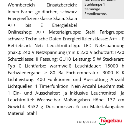
Stehlampe 1
Wohnbereich Einsatzbereich:
flammige
innen Farbe: goldfarben, schwarz
Standleuchte
.
Energieeffizienzklasse Skala: Skala
A++ bis E Energielabel
Onlineshop: A++ Materialgruppe: Stahl Farbgruppe:
schwarz Technische Daten Energieeffizienzklasse: A++ - E
Betriebsart: Netz Leuchtmitteltyp: LED Netzspannung
(max.): 240 V Netzspannung (min.): 220 V Schutzart: IP20
Schutzklasse: II Fassung: GU10 Leistung: 5 W Steckerart:
Typ C Lichtfarbe: warmweiß Leuchtdauer: 15000 h
Farbwiedergabe: > 80 Ra Farbtemperatur: 3000 K K
Lichtleistung: 400 Funktionen und Ausstattung Anzahl
Lichtquellen: 1 Timerfunktion: Nein Anzahl Leuchtmittel:
1 Ein- und Ausschalter: Ja Inklusive Leuchtmittel: Ja
Leuchtmittel: Wechselbar Maßangaben Höhe: 137 cm
Gewicht: 3532 g Durchmesser: 6 cm Materialangaben
Material: Stahl
TEXTQUELLE: