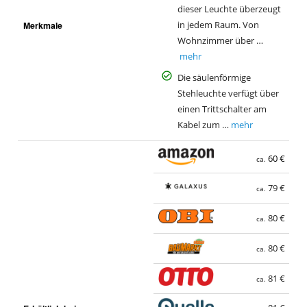
dieser Leuchte überzeugt
Merkmale
in jedem Raum. Von
Wohnzimmer über …
mehr
Die säulenförmige
Stehleuchte verfügt über
einen Trittschalter am
Kabel zum …
mehr
60 €
ca.
79 €
ca.
80 €
ca.
80 €
ca.
81 €
ca.