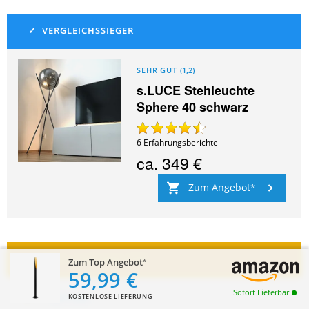
SEHR GUT
(
1,2
)
s.LUCE Stehleuchte
Sphere 40 schwarz
6
Erfahrungsberichte
ca.
349 €
Zum Angebot
Zum Top Angebot
59,99 €
Sofort Lieferbar
KOSTENLOSE LIEFERUNG
GUT
(
1,6
)