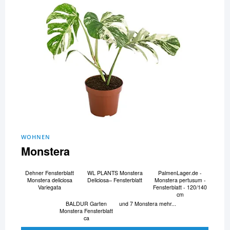
WOHNEN
Monstera
Dehner Fensterblatt
WL PLANTS Monstera
PalmenLager.de -
Monstera deliciosa
Deliciosa– Fensterblatt
Monstera pertusum -
Variegata
Fensterblatt - 120/140
cm
BALDUR Garten
und 7 Monstera mehr...
Monstera Fensterblatt
ca