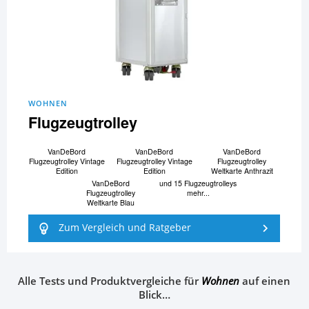
WOHNEN
Flugzeugtrolley
VanDeBord
VanDeBord
VanDeBord
Flugzeugtrolley Vintage
Flugzeugtrolley Vintage
Flugzeugtrolley
Edition
Edition
Weltkarte Anthrazit
VanDeBord
und 15 Flugzeugtrolleys
Flugzeugtrolley
mehr...
Weltkarte Blau
Zum Vergleich und Ratgeber
Alle Tests und Produktvergleiche für
Wohnen
auf einen
Blick…