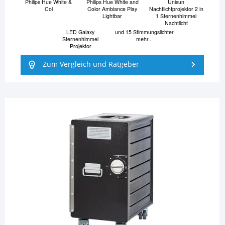
Philips Hue White &
Philips Hue White and
Unisun
Col
Color Ambiance Play
Nachtlichtprojektor 2 in
Lightbar
1 Sternenhimmel
Nachtlicht
LED Galaxy
und 15 Stimmungslichter
Sternenhimmel
mehr...
Projektor
Zum Vergleich und Ratgeber