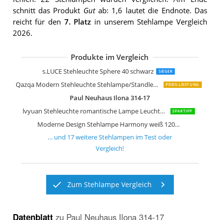
schnitt das Produkt
Gut
ab: 1,6 lautet die Endnote. Das
reicht für den
7. Platz
in unserem Stehlampe Vergleich
2026.
Produkte im Vergleich
Qazqa Industrie Industrial Stehleucht
Arnusa Oasis Lights Design Stehlamp
Wofi LED Leuchte Lampe Vega
LEONC Kreative Stehleuchte LOUNGE
s.LUCE Stehleuchte Sphere 40 schwarz
SIEGER
Qazqa Modern Stehleuchte Stehlampe/Standleuchte/Lampe/Leuchte Tripe
PREIS-LEISTUNG
Paul Neuhaus Ilona 314-17
lvyuan Stehleuchte romantische Lampe Leuchte Licht Stehlampe
SPARTIPP
Moderne Design Stehlampe Harmony weiß 120cm Stehleuchte
… und
17
weitere
Stehlampen
im Test oder
Vergleich!
Zum Stehlampe Vergleich
Datenblatt
zu
Paul Neuhaus Ilona 314-17