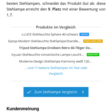
besten Stehlampen, schneidet das Produkt
Gut
ab: diese
Stehlampe erreicht den
9. Platz
mit einer Bewertung von
1,7.
Produkte im Vergleich
Qazqa Industrie Industrial Stehleucht
Paul Neuhaus Ilona 314-17
Arnusa Oasis Lights Design Stehlamp
Wofi LED Leuchte Lampe Vega
LEONC Kreative Stehleuchte LOUNGE
s.LUCE Stehleuchte Sphere 40 schwarz
SIEGER
Qazqa Modern Stehleuchte Stehlampe/Standleuchte/Lampe/Leuchte Tripe
PREIS-LEISTUNG
Tripod Stehlampe Dreibein Retro 60-70iger Design Holzfurnier
lvyuan Stehleuchte romantische Lampe Leuchte Licht Stehlampe
SPARTIPP
Moderne Design Stehlampe Harmony weiß 120cm Stehleuchte
… und
17
weitere
Stehlampen
im Test oder
Vergleich!
Zum Stehlampe Vergleich
Kundenmeinung