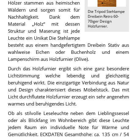
Hölzer stammen aus heimischen
Wäldern und sorgen somit für
Die
Tripod Stehlampe
Dreibein Retro 60-
Nachhaltigkeit. Dank dem
70iger Design
Material „Holz“ mit dessen
Holzfurnier
.
Struktur und Maserung ist jede
Leuchte ein Unikat Die Stehlampe
besteht aus einem handgefertigtem Dreibein Stativ aus
wahlweise Eichen oder Buchenholz und einem
Lampenschirm aus Holzfurnier (Olive).
Durch das Holzfurnier ergibt sich eine ganz besondere
Lichtstimmung welche lebendig und gleichzeitig
beruhigend wirkt. Die einzigartige Verbindung aus Natur
und Design charakterisiert dieses Möbelstück. Das mit
Licht durchflutete Holzfurnier erzeugt ein sehr angenehm
warmes und beruhigendes Licht.
Ob als stilvolle Leseleuchte neben dem Lieblingssessel
oder als Blickfang im Wohnbereich gibt diese Leuchte
jedem Raum ein individuelle Note für Wärme und
Gemütlichkeit. ECKDATEN Gesamthöhe: ca. 135 cm / 54