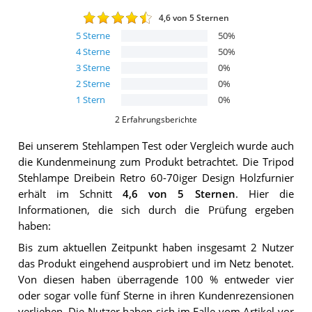
4,6
von 5 Sternen
5
Sterne
50
%
4
Sterne
50
%
3
Sterne
0
%
2
Sterne
0
%
1
Stern
0
%
2
Erfahrungsberichte
Bei unserem
Stehlampen
Test oder Vergleich wurde auch
die Kundenmeinung zum Produkt betrachtet.
Die
Tripod
Stehlampe Dreibein Retro 60-70iger Design Holzfurnier
erhält im Schnitt
4,6
von 5 Sternen
. Hier die
Informationen, die sich durch die Prüfung ergeben
haben:
Bis zum aktuellen Zeitpunkt haben insgesamt 2 Nutzer
das Produkt eingehend ausprobiert und im Netz benotet.
Von diesen haben überragende 100 % entweder vier
oder sogar volle fünf Sterne in ihren Kundenrezensionen
verliehen. Die Nutzer haben sich im Falle vom Artikel vor