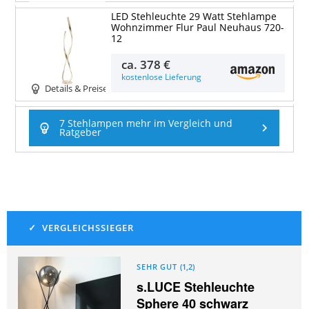
LED Stehleuchte 29 Watt Stehlampe
Wohnzimmer Flur Paul Neuhaus 720-
12
ca.
378 €
kostenlose Lieferung
Details & Preise
7 Stehlampen mehr im Vergleich und
Ratgeber
SEHR GUT
(
1,2
)
s.LUCE Stehleuchte
Sphere 40 schwarz