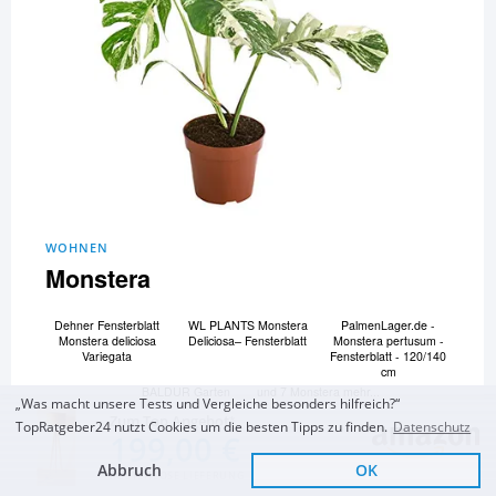
WOHNEN
Monstera
Dehner Fensterblatt
WL PLANTS Monstera
PalmenLager.de -
Monstera deliciosa
Deliciosa– Fensterblatt
Monstera pertusum -
Variegata
Fensterblatt - 120/140
cm
BALDUR Garten
und 7 Monstera mehr...
„Was macht unsere Tests und Vergleiche besonders hilfreich?“
Monstera Fensterblatt
Zum Top Angebot
ca
TopRatgeber24 nutzt Cookies um die besten Tipps zu finden.
Datenschutz
199,00 €
Zum Vergleich und Ratgeber
Abbruch
OK
KOSTENLOSE LIEFERUNG