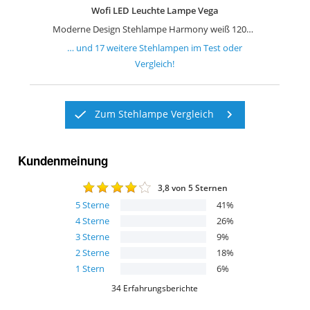
Wofi LED Leuchte Lampe Vega
Moderne Design Stehlampe Harmony weiß 120cm Stehleuchte
… und
17
weitere
Stehlampen
im Test oder
Vergleich!
Zum Stehlampe Vergleich
Kundenmeinung
3,8
von 5 Sternen
5
Sterne
41
%
4
Sterne
26
%
3
Sterne
9
%
2
Sterne
18
%
1
Stern
6
%
34
Erfahrungsberichte