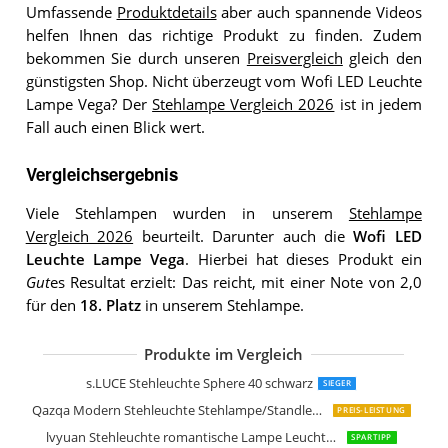
Umfassende
Produktdetails
aber auch spannende Videos
helfen Ihnen das richtige Produkt zu finden. Zudem
bekommen Sie durch unseren
Preisvergleich
gleich den
günstigsten Shop. Nicht überzeugt vom Wofi LED Leuchte
Lampe Vega? Der
Stehlampe Vergleich 2026
ist in jedem
Fall auch einen Blick wert.
Vergleichsergebnis
Viele Stehlampen wurden in unserem
Stehlampe
Vergleich 2026
beurteilt. Darunter auch die
Wofi LED
Leuchte Lampe Vega
. Hierbei hat dieses Produkt ein
Gut
es Resultat erzielt: Das reicht, mit einer Note von 2,0
für den
18. Platz
in unserem Stehlampe.
Produkte im Vergleich
Qazqa Industrie Industrial Stehleucht
Paul Neuhaus Ilona 314-17
Arnusa Oasis Lights Design Stehlamp
LEONC Kreative Stehleuchte LOUNGE
s.LUCE Stehleuchte Sphere 40 schwarz
SIEGER
Qazqa Modern Stehleuchte Stehlampe/Standleuchte/Lampe/Leuchte Tripe
PREIS-LEISTUNG
lvyuan Stehleuchte romantische Lampe Leuchte Licht Stehlampe
SPARTIPP