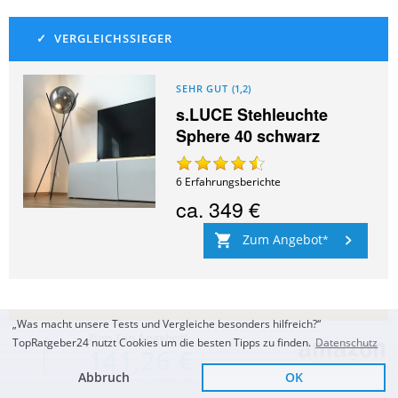
SEHR GUT
(
1,2
)
s.LUCE Stehleuchte
Sphere 40 schwarz
6
Erfahrungsberichte
ca.
349 €
Zum Angebot
„Was macht unsere Tests und Vergleiche besonders hilfreich?“
Zum Top Angebot
TopRatgeber24 nutzt Cookies um die besten Tipps zu finden.
Datenschutz
141,26 €
Abbruch
OK
GUT
(
1,6
)
KOSTENLOSE LIEFERUNG