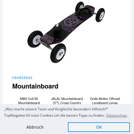
FAHRSPASS
Mountainboard
MBS Colt 90
JALAL Mountainboard
Onda Motion Offroad
Mountainboard
37''L Cross Country
Longboard Longa
Skateboard
„Was macht unsere Tests und Vergleiche besonders hilfreich?“
Happybuy
und 6 Mountainboards
Zum Top Angebot
TopRatgeber24 nutzt Cookies um die besten Tipps zu finden.
Datenschutz
Mountainboard
mehr...
79,95 €
Flamme Skateboard
94x24 cm
Abbruch
OK
KOSTENLOSE LIEFERUNG