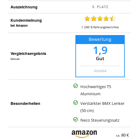
a
Auszeichnung
l
o
Kundenmeinung
bei Amazon
1.240
Erfahrungsberichte
Bewertung
1,9
Vergleichsergebnis
Gut
Methodik
03/2024
Hochwertiges T5
Aluminium
Besonderheiten
Verstärkter BMX Lenker
(50 cm)
Neco Steuerungssatz
80 €
ca.