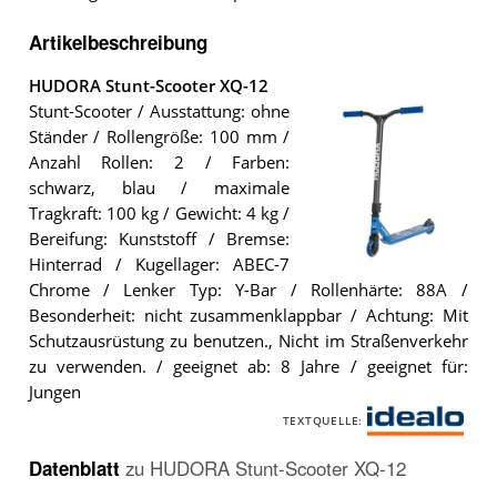
Artikelbeschreibung
HUDORA Stunt-Scooter XQ-12
Stunt-Scooter / Ausstattung: ohne
Ständer / Rollengröße: 100 mm /
Anzahl Rollen: 2 / Farben:
schwarz, blau / maximale
Tragkraft: 100 kg / Gewicht: 4 kg /
Bereifung: Kunststoff / Bremse:
Hinterrad / Kugellager: ABEC-7
Der
Chrome / Lenker Typ: Y-Bar / Rollenhärte: 88A /
HUDORA
Stunt-
Besonderheit: nicht zusammenklappbar / Achtung: Mit
Scooter
Schutzausrüstung zu benutzen., Nicht im Straßenverkehr
XQ-
zu verwenden. / geeignet ab: 8 Jahre / geeignet für:
12
.
Jungen
TEXTQUELLE:
i
d
Datenblatt
zu
HUDORA Stunt-Scooter XQ-12
e