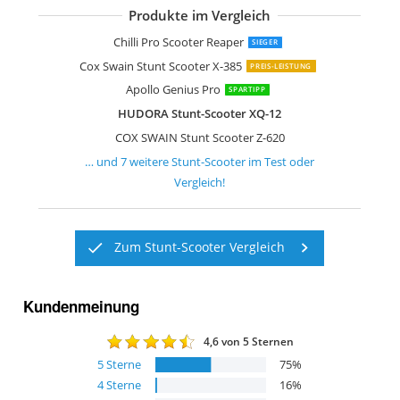
Produkte im Vergleich
Cox Swain Stunt Scooter V-120
Cox Swain Stunt Scooter Ramp-X345
Star-Scooter Pro Sport Freestyle
Star-Scooter Pro Sport Freestyle
Cox Swain Stunt Scooter Roller Jump
Osprey Scooter 360 Pro Stunt Poison
Chilli Pro Scooter Reaper
SIEGER
Cox Swain Stunt Scooter X-385
PREIS-LEISTUNG
Apollo Genius Pro
SPARTIPP
HUDORA Stunt-Scooter XQ-12
COX SWAIN Stunt Scooter Z-620
… und
7
weitere
Stunt-Scooter
im Test oder
Vergleich!
Zum Stunt-Scooter Vergleich
Kundenmeinung
4,6
von 5 Sternen
5
Sterne
75
%
4
Sterne
16
%