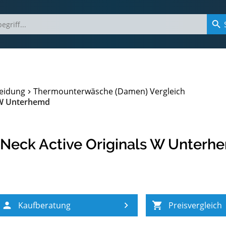
eidung
Thermounterwäsche (Damen) Vergleich
s W Unterhemd
 Neck Active Originals W Unterh
Kaufberatung
Preisvergleich