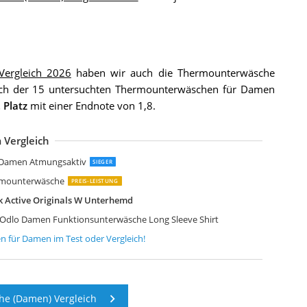
ergleich 2026
haben wir auch die Thermounterwäsche
eich der 15 untersuchten Thermounterwäschen für Damen
. Platz
mit einer Endnote von 1,8.
 Vergleich
omati Damen Thermo Unterwäsche Set Seamless
APASA Damen Innenfleece Thermo Oberteil
eetHoo Thermounterwäsche Damen
EETYOO Thermounterwäsche Damen
cefeld: Sport Ski- Thermounterwäsche-Set
Boonor Thermounterwäsche Damen
dlo Damen Traininghose X-Warm
esto Senso Damen Funktionsunterwäsche Shirt
edico Damen Wäsche Set Thermounterwäsche
LPIDEX Damen Funktionswäsche
Damen Atmungsaktiv
SIEGER
rmounterwäsche
PREIS-LEISTUNG
k Active Originals W Unterhemd
Odlo Damen Funktionsunterwäsche Long Sleeve Shirt
n für Damen
im Test oder Vergleich!
e (Damen) Vergleich