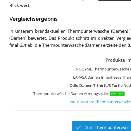
Blick wert.
Vergleichsergebnis
In unserem brandaktuellen
Thermounterwäsche (Damen) V
(Damen) bewertet. Das Produkt schnitt im direkten Vergl
final
Gut
ab: die Thermounterwäsche (Damen) erzielte den
8
Produkte im
G
L
M
M
i
T
O
S
M
A
NOOYME Thermounterwäsche 
LAPASA Damen Innenfleece The
Odlo Damen T-ShirtL/S Turtle Nec
Thermounterwäsche Damen Atmungsaktiv
SPARTIPP
… und
10
weitere
Thermounterwäsche
Zum Thermounterwäsch