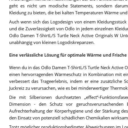
geht es nicht um modische Statements, sondern darum,
Kleidung zu bieten, die bei kalten Temperaturen Wärme und 
Auch wenn sich das Logodesign von einem Kleidungsstück z
und die Zuverlässigkeit von Odlo in jedem einzelnen Kleidun
Odlo Damen T-ShirtL/S Turtle Neck Active Originals W Unt
unabhängig von kleinen Logodiskrepanzen.
Eine verlässliche Lösung für optimale Wärme und Frische
Wenn du in das Odlo Damen T-ShirtL/S Turtle Neck Active Or
einen hervorragenden Wärmeschutz in Kombination mit ein
verbessert das Trageerlebnis, indem er eine zusätzliche
Juckreiz zu verursachen, wie es bei minderwertiger Thermokle
Die mit Silberionen durchsetzten „effect“-Funktionsf
Dimension - den Schutz vor geruchsverursachenden 
Aufrechterhaltung der Körperhygiene und der Stärkung d
den Einsatz von potenziell schädlichen Chemikalien wirksam
Trotz möglicher produktionsbedingter Abweichungen im Logo