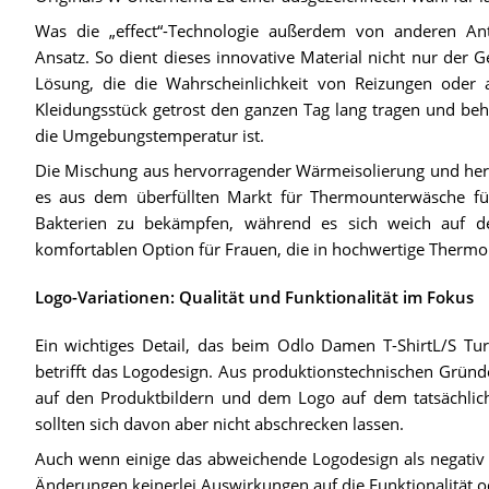
Was die „effect“-Technologie außerdem von anderen Anti
Ansatz. So dient dieses innovative Material nicht nur der 
Lösung, die die Wahrscheinlichkeit von Reizungen oder a
Kleidungsstück getrost den ganzen Tag lang tragen und behäl
die Umgebungstemperatur ist.
Die Mischung aus hervorragender Wärmeisolierung und herv
es aus dem überfüllten Markt für Thermounterwäsche für
Bakterien zu bekämpfen, während es sich weich auf de
komfortablen Option für Frauen, die in hochwertige Therm
Logo-Variationen: Qualität und Funktionalität im Fokus
Ein wichtiges Detail, das beim Odlo Damen T-ShirtL/S Tur
betrifft das Logodesign. Aus produktionstechnischen Grün
auf den Produktbildern und dem Logo auf dem tatsächlich
sollten sich davon aber nicht abschrecken lassen.
Auch wenn einige das abweichende Logodesign als negativ e
Änderungen keinerlei Auswirkungen auf die Funktionalität 