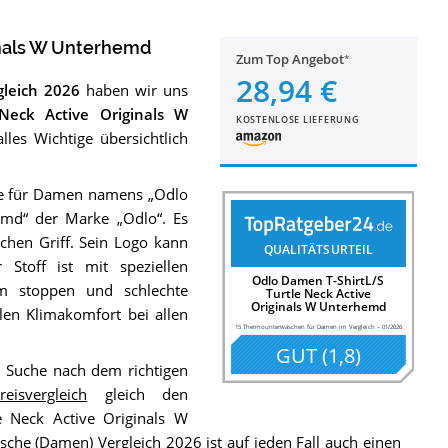
inals W Unterhemd
Zum Top Angebot
28,94 €
leich 2026
haben wir uns
Neck Active Originals W
KOSTENLOSE LIEFERUNG
les Wichtige übersichtlich
he für Damen namens „Odlo
emd“ der Marke „Odlo“. Es
chen Griff. Sein Logo kann
QUALITÄTSURTEIL
Stoff ist mit speziellen
Odlo Damen T-ShirtL/S
um stoppen und schlechte
Turtle Neck Active
Originals W Unterhemd
en Klimakomfort bei allen
15 Thermounterwäschen für Damen im Vergleich
–
01/2026
GUT
(
1,8
)
e Suche nach dem richtigen
reisvergleich
gleich den
e Neck Active Originals W
che (Damen) Vergleich 2026
ist auf jeden Fall auch einen