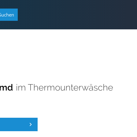
Suchen
emd
im
Thermounterwäsche