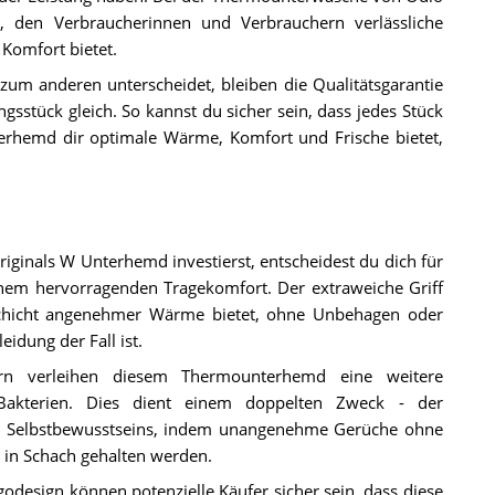
 den Verbraucherinnen und Verbrauchern verlässliche
Komfort bietet.
um anderen unterscheidet, bleiben die Qualitätsgarantie
gsstück gleich. So kannst du sicher sein, dass jedes Stück
erhemd dir optimale Wärme, Komfort und Frische bietet,
iginals W Unterhemd investierst, entscheidest du dich für
em hervorragenden Tragekomfort. Der extraweiche Griff
 Schicht angenehmer Wärme bietet, ohne Unbehagen oder
idung der Fall ist.
asern verleihen diesem Thermounterhemd eine weitere
Bakterien. Dies dient einem doppelten Zweck - der
es Selbstbewusstseins, indem unangenehme Gerüche ohne
 in Schach gehalten werden.
design können potenzielle Käufer sicher sein, dass diese