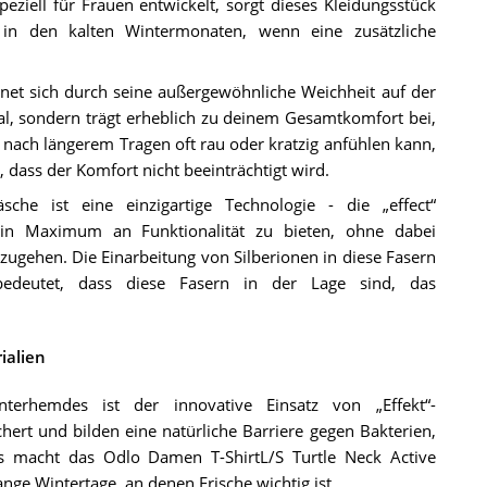
eziell für Frauen entwickelt, sorgt dieses Kleidungsstück
in den kalten Wintermonaten, wenn eine zusätzliche
net sich durch seine außergewöhnliche Weichheit auf der
al, sondern trägt erheblich zu deinem Gesamtkomfort bei,
nach längerem Tragen oft rau oder kratzig anfühlen kann,
 dass der Komfort nicht beeinträchtigt wird.
he ist eine einzigartige Technologie - die „effect“
ein Maximum an Funktionalität zu bieten, ohne dabei
ugehen. Die Einarbeitung von Silberionen in diese Fasern
s bedeutet, dass diese Fasern in der Lage sind, das
ialien
erhemdes ist der innovative Einsatz von „Effekt“-
hert und bilden eine natürliche Barriere gegen Bakterien,
 macht das Odlo Damen T-ShirtL/S Turtle Neck Active
ge Wintertage, an denen Frische wichtig ist.