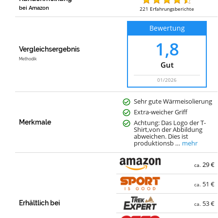
bei Amazon
221
Erfahrungsberichte
Bewertung
1,8
Vergleichsergebnis
Methodik
Gut
01/2026
Sehr gute Wärmeisolierung
Extra-weicher Griff
Merkmale
Achtung: Das Logo der T-
Shirt,von der Abbildung
abweichen. Dies ist
produktionsb …
mehr
29 €
ca.
51 €
ca.
Erhältlich bei
53 €
ca.