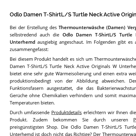
Odlo Damen T-ShirtL/S Turtle Neck Active Orig
Bei der Erstellung des
Thermounterwäsche (Damen) Verg
selbstredend auch die
Odlo Damen T-ShirtL/S Turtle 
Unterhemd
ausgiebig angeschaut. Im Folgenden gibt es al
zusammengefasst:
Bei diesem Produkt handelt es sich um Thermounterwäsc
Damen T-ShirtL/S Turtle Neck Active Originals W Unterh
bietet eine sehr gute Wärmeisolierung und einen extra wei
produktionsbedingt von der Abbildung abweichen. Der 
Funktionsfasern ausgestattet, die das Bakterienwachst
Gerüche ohne Chemikalien verhindern und somit maximal
Temperaturen bieten.
Durch umfassende
Produktdetails
erleichtern wir Ihnen di
Produkt. Zudem bekommen Sie durch unseren
P
preisgünstigsten Shop. Die Odlo Damen T-ShirtL/S Turtl
Unterhemd ist doch nicht das Richtige? Der
Thermounterwäs