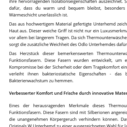
ihre hervorragenden Isolationseigenschaften auszeichnet. Sp
dafür, dass du warm und bequem bleibst, besonders 
Wärmeschicht unerlässlich ist.
Das aus hochwertigem Material gefertigte Unterhemd zeich
Haut aus. Dieser weiche Griff ist nicht nur ein Luxusmerkm
vor allem bei längerem Tragen. Da sich Thermounterwäsche 
sorgt die zusätzliche Weichheit des Odlo Unterhemdes dafür,
Das Herzstück dieser bemerkenswerten Thermounterwäsc
Funktionsfasern. Diese Fasern wurden entwickelt, um 
Kompromisse bei der Sicherheit oder dem Tragekomfort einz
verleiht ihnen bakteriostatische Eigenschaften - da
Bakterienwachstum zu hemmen.
Verbesserter Komfort und Frische durch innovative Mater
Eines der herausragenden Merkmale dieses Thermount
Funktionsfasern. Diese Fasern sind mit Silberionen angereic
die unangenehmen Körpergeruch verhindern können. Das
Originals W Unterhemd zu einer ausgezeichneten Wahl für lan