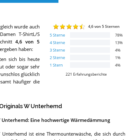
rgleich wurde auch
4,6
von 5 Sternen
Damen T-ShirtL/S
5
Sterne
78
%
chnitt
4,6
von 5
4
Sterne
13
%
g ergeben haben:
3
Sterne
4
%
2
Sterne
1
%
ten sich bis heute
1
Stern
4
%
ut oder sogar sehr
wunschlos glücklich
221
Erfahrungsberichte
samt häufiger die
 Originals W Unterhemd
ls W Unterhemd: Eine hochwertige Wärmedämmung
W Unterhemd ist eine Thermounterwäsche, die sich durch