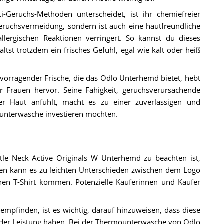
-Geruchs-Methoden unterscheidet, ist ihr chemiefreier
Geruchsvermeidung, sondern ist auch eine hautfreundliche
llergischen Reaktionen verringert. So kannst du dieses
tst trotzdem ein frisches Gefühl, egal wie kalt oder heiß
orragender Frische, die das Odlo Unterhemd bietet, hebt
 Frauen hervor. Seine Fähigkeit, geruchsverursachende
r Haut anfühlt, macht es zu einer zuverlässigen und
ounterwäsche investieren möchten.
tle Neck Active Originals W Unterhemd zu beachten ist,
den kann es zu leichten Unterschieden zwischen dem Logo
en T-Shirt kommen. Potenzielle Käuferinnen und Käufer
mpfinden, ist es wichtig, darauf hinzuweisen, dass diese
oder Leistung haben. Bei der Thermounterwäsche von Odlo