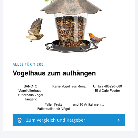
ALLES FÜR TIERE
Vogelhaus zum aufhängen
SANOTO
Karlie Vogelhaus Rena
Umbra 480290-660
Vogelfutterhaus-
Bird Cafe Feeder
Futterhaus Vögel
Hängend
Fallen Fruits
und 10 Artikel mehr...
Futterstation für Vögel
Zum Vergleich und Ratgeber