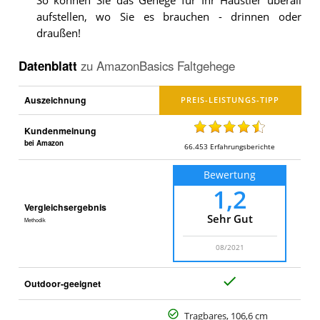
So können Sie das Gehege für Ihr Haustier überall
aufstellen, wo Sie es brauchen - drinnen oder
draußen!
Datenblatt
zu
AmazonBasics Faltgehege
Auszeichnung
Kundenmeinung
bei Amazon
66.453
Erfahrungsberichte
Bewertung
1,2
Vergleichsergebnis
Sehr Gut
Methodik
08/2021
J
Outdoor-geeignet
a
Tragbares, 106,6 cm