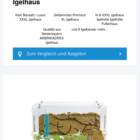
Igelhaus
Kein Bausatz: Luxus
Geflammtes Premium
N A XXXL Igelhaus
XXXL Igelhaus
XL Igelhaus
Igelhotel Igelhütte
Futterhaus
Qualität aus
und 9 Igelhäuser mehr...
Niederbayern
ARBRIKADREX
Igelhaus
Zum Vergleich und Ratgeber