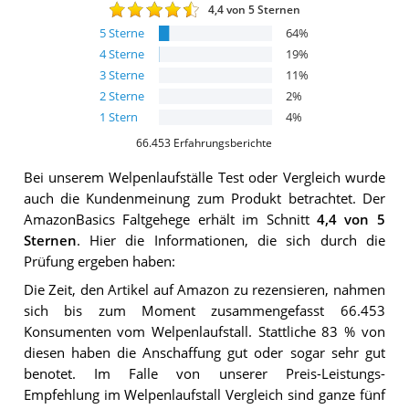
4,4
von 5 Sternen
5
Sterne
64
%
4
Sterne
19
%
3
Sterne
11
%
2
Sterne
2
%
1
Stern
4
%
66.453
Erfahrungsberichte
Bei unserem
Welpenlaufställe
Test oder Vergleich wurde
auch die Kundenmeinung zum Produkt betrachtet.
Der
AmazonBasics Faltgehege
erhält im Schnitt
4,4
von 5
Sternen
. Hier die Informationen, die sich durch die
Prüfung ergeben haben:
Die Zeit, den Artikel auf Amazon zu rezensieren, nahmen
sich bis zum Moment zusammengefasst 66.453
Konsumenten vom Welpenlaufstall. Stattliche 83 % von
diesen haben die Anschaffung gut oder sogar sehr gut
benotet. Im Falle von unserer Preis-Leistungs-
Empfehlung im Welpenlaufstall Vergleich sind ganze fünf