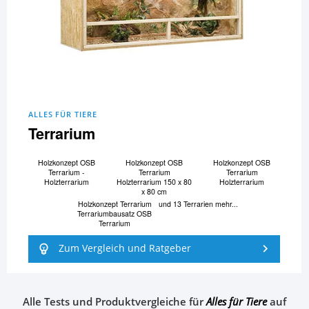
ALLES FÜR TIERE
Terrarium
Holzkonzept OSB
Holzkonzept OSB
Holzkonzept OSB
Terrarium -
Terrarium
Terrarium
Holzterrarium
Holzterrarium 150 x 80
Holzterrarium
x 80 cm
Holzkonzept Terrarium
und 13 Terrarien mehr...
Terrariumbausatz OSB
Terrarium
Zum Vergleich und Ratgeber
Alle Tests und Produktvergleiche für
Alles für Tiere
auf