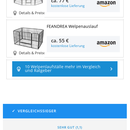
ca.
77 €
kostenlose Lieferung
Details & Preise
FEANDREA Welpenauslauf
ca.
55 €
kostenlose Lieferung
Details & Preise
10 Welpenlaufställe mehr im Vergleich
und Ratgeber
SEHR GUT
(
1,1
)