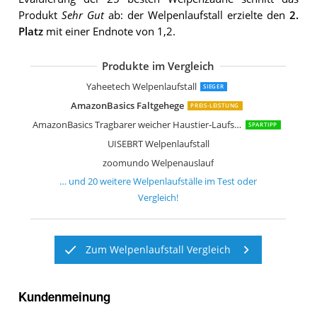
Produkt
Sehr Gut
ab: der Welpenlaufstall erzielte den
2.
Platz
mit einer Endnote von 1,2.
Produkte im Vergleich
FEANDREA Welpenauslauf
TRESKO Welpenlaufstall
FEANDREA Welpenauslauf
KaKa Mall Welpenlaufstall
MC Star Tragbarer Welpenlaufstall
Yaheetech Welpenlaufstall
Kerbl Freigehege
dibea FG00542 Welpenauslauf
FEANDREA Welpenauslauf
Me & My Pets Spielgehege
Sam´s Pet Metall Welpenauslauf
TecTake Welpenlaufstall
Goods & Gadgets XXL Welpen-Laufstal
KEESIN Welpenlaufstall
MC Star Oxford Welpenlaufstall
LANGXUN Laufstall
Cosy Life Welpenlaufstall
Yaheetech Welpenlaufstall
SIEGER
AmazonBasics Faltgehege
PREIS-LEISTUNG
AmazonBasics Tragbarer weicher Haustier-Laufstall
SPARTIPP
UISEBRT Welpenlaufstall
zoomundo Welpenauslauf
… und
20
weitere
Welpenlaufställe
im Test oder
Vergleich!
Zum Welpenlaufstall Vergleich
Kundenmeinung