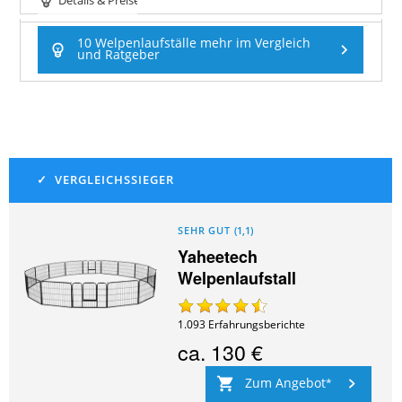
Details & Preise
10 Welpenlaufställe mehr im Vergleich
und Ratgeber
SEHR GUT
(
1,1
)
Yaheetech
Welpenlaufstall
1.093
Erfahrungsberichte
ca.
130 €
Zum Angebot