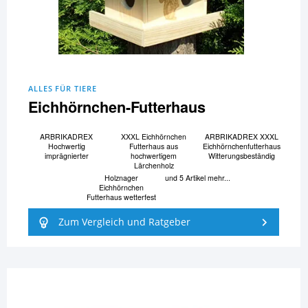
ALLES FÜR TIERE
Eichhörnchen-Futterhaus
ARBRIKADREX
XXXL Eichhörnchen
ARBRIKADREX XXXL
Hochwertig
Futterhaus aus
Eichhörnchenfutterhaus
imprägnierter
hochwertigem
Witterungsbeständig
Lärchenholz
Holznager
und 5 Artikel mehr...
Eichhörnchen
Futterhaus wetterfest
Zum Vergleich und Ratgeber