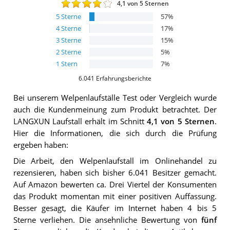
4,1
von 5 Sternen
5
Sterne
57
%
4
Sterne
17
%
3
Sterne
15
%
2
Sterne
5
%
1
Stern
7
%
6.041
Erfahrungsberichte
Bei unserem
Welpenlaufställe
Test oder Vergleich wurde
auch die Kundenmeinung zum Produkt betrachtet.
Der
LANGXUN Laufstall
erhält im Schnitt
4,1
von 5 Sternen
.
Hier die Informationen, die sich durch die Prüfung
ergeben haben:
Die Arbeit, den Welpenlaufstall im Onlinehandel zu
rezensieren, haben sich bisher 6.041 Besitzer gemacht.
Auf Amazon bewerten ca. Drei Viertel der Konsumenten
das Produkt momentan mit einer positiven Auffassung.
Besser gesagt, die Käufer im Internet haben 4 bis 5
Sterne verliehen. Die ansehnliche Bewertung von
fünf