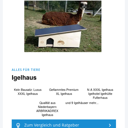
ALLES FÜR TIERE
Igelhaus
Kein Bausatz: Luxus
Geflammtes Premium
N A XXXL Igelhaus
XXXL Igelhaus
XL Igelhaus
Igelhotel Igelhütte
Futterhaus
Qualität aus
und 9 Igelhäuser mehr...
Niederbayern
ARBRIKADREX
Igelhaus
Zum Vergleich und Ratgeber