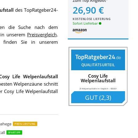
Zum Top Angebot
26,90 €
fstall
des TopRatgeber24-
KOSTENLOSE LIEFERUNG
Sofort Lieferbar
nen die Suche nach dem
e in unserem
Preisvergleich
.
t finden Sie in unserem
QUALITÄTSURTEIL
Cosy Life
Cosy Life Welpenlaufstall
Welpenlaufstall
 besten Welpenzäune schnitt
25 Welpenlaufställe im Vergleich
–
08/2021
r Cosy Life Welpenlaufstall
GUT
(
2,3
)
nauslauf
auslauf
fstall
auslauf
aufstall
 Welpenlaufstall
lpenauslauf Faltbar Welpenlaufstall Tierlaufstall
penauslauf faltbar Welpenlaufstall Tierlaufstall
aufstall
lpenauslauf
auslauf
elgehege
 Welpenauslauf
fstall
XXL Welpen-Laufstall
stall
lpenlaufstall
ll
Faltbar Welpenlaufstall Laufstall Hund
gehege
PREIS-LEISTUNG
all
SPARTIPP