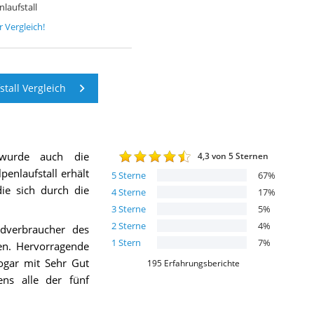
laufstall
 Vergleich!
tall Vergleich
wurde auch die
4,3
von 5 Sternen
penlaufstall
erhält
5
Sterne
67
%
die sich durch die
4
Sterne
17
%
3
Sterne
5
%
2
Sterne
4
%
verbraucher des
1
Stern
7
%
en. Hervorragende
ogar mit Sehr Gut
195
Erfahrungsberichte
ens alle der fünf