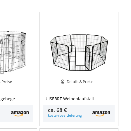
& Preise
Details & Preise
tgehege
UISEBRT Welpenlaufstall
ca.
68 €
g
kostenlose Lieferung