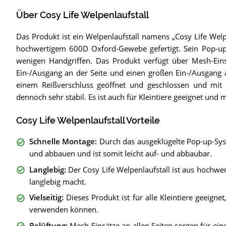
Über Cosy Life Welpenlaufstall
Das Produkt ist ein Welpenlaufstall namens „Cosy Life Welp
hochwertigem 600D Oxford-Gewebe gefertigt. Sein Pop-up
wenigen Handgriffen. Das Produkt verfügt über Mesh-Einsät
Ein-/Ausgang an der Seite und einen großen Ein-/Ausgang 
einem Reißverschluss geöffnet und geschlossen und mit Kl
dennoch sehr stabil. Es ist auch für Kleintiere geeignet und 
Cosy Life Welpenlaufstall Vorteile
Schnelle Montage
:
Durch das ausgeklügelte Pop-up-Syst
und abbauen und ist somit leicht auf- und abbaubar.
Langlebig
:
Der Cosy Life Welpenlaufstall ist aus hochw
langlebig macht.
Vielseitig
:
Dieses Produkt ist für alle Kleintiere geeigne
verwenden können.
Belüftung
:
Mesh-Einsätze an allen Seiten sorgen für eine