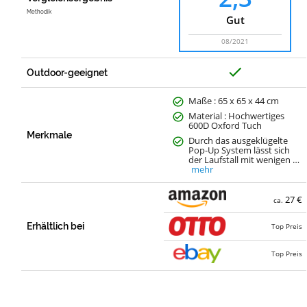
Methodik
Gut
08/2021
J
Outdoor-geeignet
a
Maße : 65 x 65 x 44 cm
Material : Hochwertiges
600D Oxford Tuch
Merkmale
Durch das ausgeklügelte
Pop-Up System lässt sich
der Laufstall mit wenigen …
mehr
27 €
ca.
Erhältlich bei
Top Preis
Top Preis