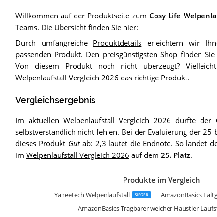
Willkommen auf der Produktseite zum
Cosy Life Welpenlau
Teams. Die Übersicht finden Sie hier:
Durch umfangreiche
Produktdetails
erleichtern wir Ih
passenden Produkt. Den preisgünstigsten Shop finden Si
Von diesem Produkt noch nicht überzeugt? Vielleich
Welpenlaufstall Vergleich 2026
das richtige Produkt.
Vergleichsergebnis
Im aktuellen
Welpenlaufstall Vergleich 2026
durfte der
selbstverständlich nicht fehlen. Bei der Evaluierung der 25
dieses Produkt
Gut
ab: 2,3 lautet die Endnote. So landet de
im
Welpenlaufstall Vergleich 2026
auf dem
25. Platz
.
Produkte im Vergleich
zoomundo Welpe
FEANDREA Welpen
TRESKO Welpenlau
FEANDREA Welpen
KaKa Mall Welpenl
MC Star Tragbarer
MC Star Oxford We
MC Star Oxford Wel
Yaheetech Welpenl
Kerbl Freigehege
dibea FG00542 We
FEANDREA Welpen
Me & My Pets Spi
Sam´s Pet Metall
TecTake Welpenlau
Goods & Gadgets 
KEESIN Welpenlauf
MC Star Oxford We
LANGXUN Laufsta
Wellhome 8-Panel 
Yaheetech Welpenlaufstall
AmazonBasics Falt
SIEGER
AmazonBasics Tragbarer weicher Haustier-Laufst