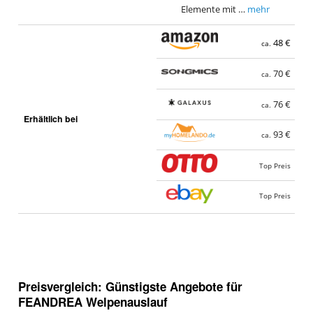
Elemente mit …
mehr
48 €
ca.
70 €
ca.
76 €
ca.
Erhältlich bei
93 €
ca.
Top Preis
Top Preis
Preisvergleich: Günstigste Angebote für
FEANDREA Welpenauslauf