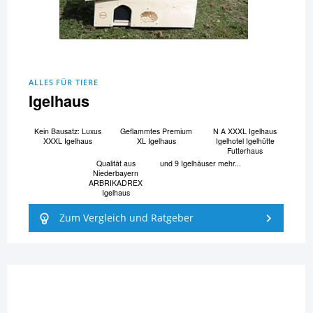
ALLES FÜR TIERE
Igelhaus
Kein Bausatz: Luxus
Geflammtes Premium
N A XXXL Igelhaus
XXXL Igelhaus
XL Igelhaus
Igelhotel Igelhütte
Futterhaus
Qualität aus
und 9 Igelhäuser mehr...
Niederbayern
ARBRIKADREX
Igelhaus
Zum Vergleich und Ratgeber