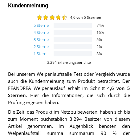
Kundenmeinung
4,6
von 5 Sternen
5
Sterne
74
%
4
Sterne
16
%
3
Sterne
5
%
2
Sterne
2
%
1
Stern
3
%
3.294
Erfahrungsberichte
Bei unserem
Welpenlaufställe
Test oder Vergleich wurde
auch die Kundenmeinung zum Produkt betrachtet.
Der
FEANDREA Welpenauslauf
erhält im Schnitt
4,6
von 5
Sternen
. Hier die Informationen, die sich durch die
Prüfung ergeben haben:
Die Zeit, das Produkt im Netz zu bewerten, haben sich bis
zum Moment buchstäblich 3.294 Besitzer von diesem
Artikel genommen. Im Augenblick benoten den
Welpenlaufstall summa summarum 90 % der