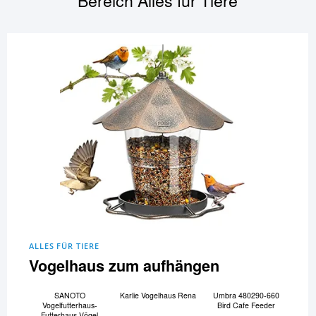
Bereich
Alles für Tiere
ALLES FÜR TIERE
Vogelhaus zum aufhängen
SANOTO
Karlie Vogelhaus Rena
Umbra 480290-660
Vogelfutterhaus-
Bird Cafe Feeder
Futterhaus Vögel