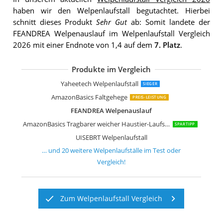
haben wir den Welpenlaufstall begutachtet. Hierbei
schnitt dieses Produkt
Sehr Gut
ab: Somit landete der
FEANDREA Welpenauslauf im Welpenlaufstall Vergleich
2026 mit einer Endnote von 1,4 auf dem
7. Platz
.
Produkte im Vergleich
zoomundo Welpenauslauf
FEANDREA Welpenauslauf
TRESKO Welpenlaufstall
KaKa Mall Welpenlaufstall
MC Star Tragbarer Welpenlaufstall
Yaheetech Welpenlaufstall
Kerbl Freigehege
dibea FG00542 Welpenauslauf
FEANDREA Welpenauslauf
Me & My Pets Spielgehege
Sam´s Pet Metall Welpenauslauf
TecTake Welpenlaufstall
Goods & Gadgets XXL Welpen-Laufstal
KEESIN Welpenlaufstall
MC Star Oxford Welpenlaufstall
LANGXUN Laufstall
Cosy Life Welpenlaufstall
Yaheetech Welpenlaufstall
SIEGER
AmazonBasics Faltgehege
PREIS-LEISTUNG
FEANDREA Welpenauslauf
AmazonBasics Tragbarer weicher Haustier-Laufstall
SPARTIPP
UISEBRT Welpenlaufstall
… und
20
weitere
Welpenlaufställe
im Test oder
Vergleich!
Zum Welpenlaufstall Vergleich