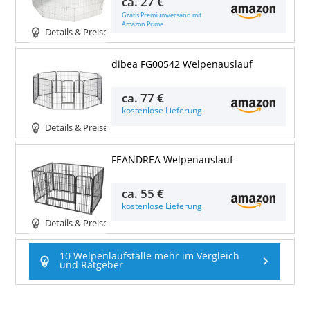
ca.
27 €
Gratis Premiumversand mit
Amazon Prime
Details & Preise
dibea FG00542 Welpenauslauf
ca.
77 €
kostenlose Lieferung
Details & Preise
FEANDREA Welpenauslauf
ca.
55 €
kostenlose Lieferung
Details & Preise
10 Welpenlaufställe mehr im Vergleich
und Ratgeber