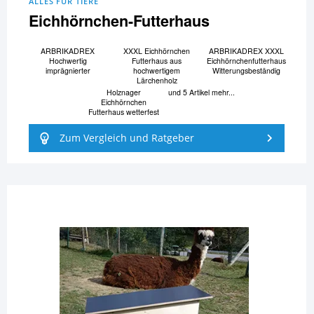
ALLES FÜR TIERE
Eichhörnchen-Futterhaus
ARBRIKADREX
XXXL Eichhörnchen
ARBRIKADREX XXXL
Hochwertig
Futterhaus aus
Eichhörnchenfutterhaus
imprägnierter
hochwertigem
Witterungsbeständig
Lärchenholz
Holznager
und 5 Artikel mehr...
Eichhörnchen
Futterhaus wetterfest
Zum Vergleich und Ratgeber