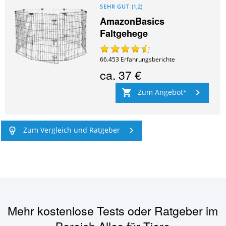
SEHR GUT
(
1,2
)
AmazonBasics
Faltgehege
66.453
Erfahrungsberichte
ca.
37 €
Zum Angebot
Zum Vergleich und Ratgeber
Mehr kostenlose Tests oder Ratgeber im