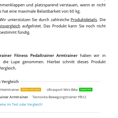
sammenklappen und platzsparend verstauen, wenn er nicht
hat eine maximale Belastbarkeit von 60 kg.
. Wir unterstützen Sie durch zahlreiche
Produktdetails
. Die
eisvergleich
aufgelistet. Das Produkt kann Sie noch nicht
bestimmt fündig.
iner Fitness Pedaltrainer Armtrainer
haben wir in
 die Lupe genommen. Hierbei schnitt dieses Produkt
ergleich.
 Vergleich
retmann Pedaltrainer PRO Set extra Leise & gelenkschonend
eu Tretmann Basic Pedaltrainer Set -extra standfest & leise-
axVitalis Mini Bike
ten Mini Heimtrainer
ELDENWERK Pedaltrainer Basic Set
hristopeit Heimtrainer Mini Bike MB 3
unturi Cardio Fit M30 Mini Bike Heimtrainer
imaly Minibike
inibike Heimtrainer Bewegungstrainer Pedaltrainer Trainingsgerät Fitnessg
ITALmaxx Mini-Trainer für Arme und Beine
uskys Pedaltrainer Sportivo leiser Heimtrainer
SO TRADE Mini-Fahrrad Mini-Heimtrainer
ini Heimtrainer Bewegungstrainer Pedaltrainer Armtrainer
GM Mini-Heimtrainer Fahrrad Arm und Beintrainer Fitnesstrainer
GM Heimtrainer Mini Bike
ini Bike Beintrainer Mini Arm und Beintrainer
port-Tec Arm- und Beintrainer move 1.0
undo Bewegungstrainer Digital Armtrainer
e Heimtrainer
Ultrasport Mini Bike
PREIS-LEISTUNG
SPARTIPP
ainer Armtrainer
Tecnovita Bewegungstrainer Yf612
eter
im Test oder Vergleich!