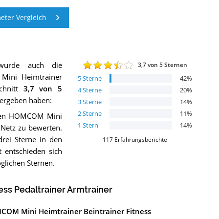
ter Vergleich
wurde auch die
3,7
von 5 Sternen
ini Heimtrainer
5
Sterne
42
%
chnitt
3,7
von 5
4
Sterne
20
%
g ergeben haben:
3
Sterne
14
%
2
Sterne
11
%
 den HOMCOM Mini
1
Stern
14
%
 Netz zu bewerten.
rei Sterne in den
117
Erfahrungsberichte
 entschieden sich
glichen Sternen.
ss Pedaltrainer Armtrainer
MCOM Mini Heimtrainer Beintrainer Fitness