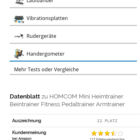
Test
Laufbänder
Test
Vibrationsplatten
Test
Rudergeräte
Test
Handergometer
Mehr Tests oder Vergleiche
Datenblatt
zu
HOMCOM Mini Heimtrainer
Beintrainer Fitness Pedaltrainer Armtrainer
Auszeichnung
Kundenmeinung
bei Amazon
117
Erfahrungsberichte