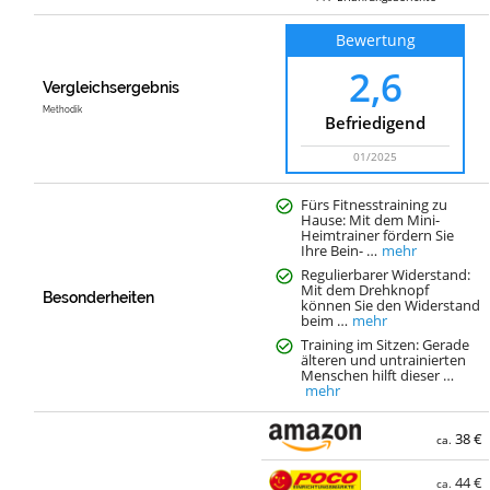
Bewertung
2,6
Vergleichsergebnis
Methodik
Befriedigend
01/2025
Fürs Fitnesstraining zu
Hause: Mit dem Mini-
Heimtrainer fördern Sie
Ihre Bein- …
mehr
Regulierbarer Widerstand:
Mit dem Drehknopf
Besonderheiten
können Sie den Widerstand
beim …
mehr
Training im Sitzen: Gerade
älteren und untrainierten
Menschen hilft dieser …
mehr
38 €
ca.
44 €
ca.