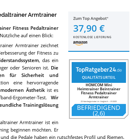
daltrainer Armtrainer
Zum Top Angebot
37,90 €
ner Fitness Pedaltrainer
ützliche auf einen Blick:
KOSTENLOSE LIEFERUNG
ainer Armtrainer zeichnet
Verbesserung der Fitness zu
Widerstandssystem
, das ein
nger oder Senioren ist.
Die
gen für Sicherheit und
QUALITÄTSURTEIL
tion eine hervorragende
HOMCOM Mini
Heimtrainer Beintrainer
 modernen Ästhetik
ist es
Fitness Pedaltrainer
fband-Ergometer-Test.
Wir
Armtrainer
23 Handergometer im Vergleich
–
01/2025
reundliche Trainingslösung
BEFRIEDIGEND
(
2,6
)
trainer Armtrainer ist ein
ining beginnen möchten. Er
und die Pedale haben ein rutschfestes Profil und Riemen,