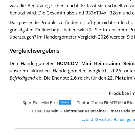
was die Benutzung sicher macht. Er lässt sich schnell zu
benutzt wird. Die Gesamtmaße sind B33xT34xH32cm und es 
Das passende Produkt zu finden ist oft gar nicht so leicht
günstigsten Onlineshops haben wir für Sie in unserem
Pr
überzeugen? Im
Handergometer Vergleich 2026
werden Sie 
Vergleichsergebnis
Den Handergometer
HOMCOM Mini Heimtrainer Beintra
unserem aktuellen
Handergometer Vergleich 2026
unter
Befriedigend
ab: Die Endnote 2,6 reicht für den
22. Platz
im V
Produkte im
T
N
m
U
H
C
T
h
M
V
J
I
M
A
A
M
S
S
SportPlus Mini Bike
Tunturi Cardio Fit M35 Mini Bik
SIEGER
HOMCOM Mini Heimtrainer Beintrainer Fitness Pedaltr
… und
18
weitere
Handergom