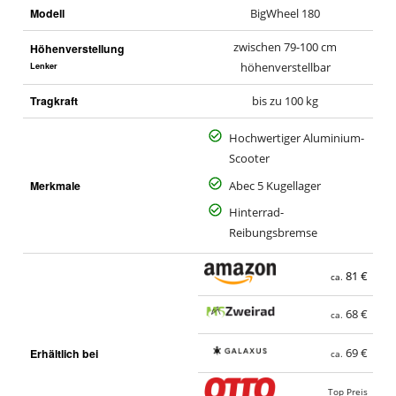
Modell
BigWheel 180
zwischen 79-100 cm
Höhenverstellung
Lenker
höhenverstellbar
Tragkraft
bis zu 100 kg
Hochwertiger Aluminium-
Scooter
Merkmale
Abec 5 Kugellager
Hinterrad-
Reibungsbremse
81 €
ca.
68 €
ca.
Erhältlich bei
69 €
ca.
Top Preis