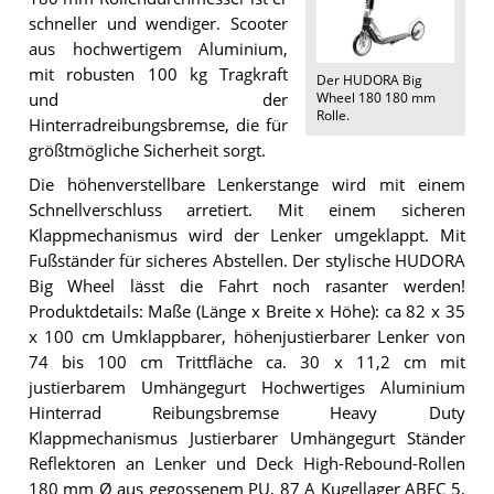
schneller und wendiger. Scooter
aus hochwertigem Aluminium,
mit robusten 100 kg Tragkraft
Der
HUDORA Big
Wheel 180 180 mm
und der
Rolle
.
Hinterradreibungsbremse, die für
größtmögliche Sicherheit sorgt.
Die höhenverstellbare Lenkerstange wird mit einem
Schnellverschluss arretiert. Mit einem sicheren
Klappmechanismus wird der Lenker umgeklappt. Mit
Fußständer für sicheres Abstellen. Der stylische HUDORA
Big Wheel lässt die Fahrt noch rasanter werden!
Produktdetails: Maße (Länge x Breite x Höhe): ca 82 x 35
x 100 cm Umklappbarer, höhenjustierbarer Lenker von
74 bis 100 cm Trittfläche ca. 30 x 11,2 cm mit
justierbarem Umhängegurt Hochwertiges Aluminium
Hinterrad Reibungsbremse Heavy Duty
Klappmechanismus Justierbarer Umhängegurt Ständer
Reflektoren an Lenker und Deck High-Rebound-Rollen
180 mm Ø aus gegossenem PU, 87 A Kugellager ABEC 5,