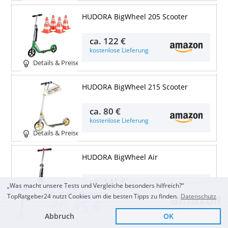
HUDORA BigWheel 205 Scooter
ca.
122 €
kostenlose Lieferung
Details & Preise
HUDORA BigWheel 215 Scooter
ca.
80 €
kostenlose Lieferung
Details & Preise
HUDORA BigWheel Air
ca.
141 €
„Was macht unsere Tests und Vergleiche besonders hilfreich?“
kostenlose Lieferung
Zum Top Angebot
TopRatgeber24 nutzt Cookies um die besten Tipps zu finden.
Datenschutz
80,45 €
Details & Preise
Abbruch
OK
KOSTENLOSE LIEFERUNG
HUDORA Scooter Up 200