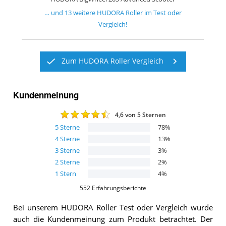
… und
13
weitere
HUDORA Roller
im Test oder
Vergleich!
Zum HUDORA Roller Vergleich
Kundenmeinung
4,6
von 5 Sternen
5
Sterne
78
%
4
Sterne
13
%
3
Sterne
3
%
2
Sterne
2
%
1
Stern
4
%
552
Erfahrungsberichte
Bei unserem
HUDORA Roller
Test oder Vergleich wurde
auch die Kundenmeinung zum Produkt betrachtet.
Der