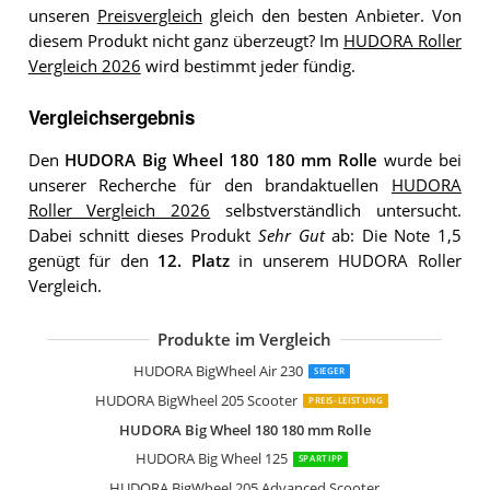
unseren
Preisvergleich
gleich den besten Anbieter. Von
diesem Produkt nicht ganz überzeugt? Im
HUDORA Roller
Vergleich 2026
wird bestimmt jeder fündig.
Vergleichsergebnis
Den
HUDORA Big Wheel 180 180 mm Rolle
wurde bei
unserer Recherche für den brandaktuellen
HUDORA
Roller Vergleich 2026
selbstverständlich untersucht.
Dabei schnitt dieses Produkt
Sehr Gut
ab: Die Note 1,5
genügt für den
12. Platz
in unserem HUDORA Roller
Vergleich.
Produkte im Vergleich
HUDORA Big Wheel 205
HUDORA BigWheel 205 Scooter
HUDORA BigWheel 215 Scooter
HUDORA BigWheel Air
HUDORA Little Big Wheel
HUDORA Little BigWheel Scooter
HUDORA Big Wheel 125
Hudora Hornet Scooter Roller Air 200
HUDORA Scooter Up 145 Junior
HUDORA BigWheel Air 230
SIEGER
HUDORA BigWheel 205 Scooter
PREIS-LEISTUNG
HUDORA Big Wheel 180 180 mm Rolle
HUDORA Big Wheel 125
SPARTIPP
HUDORA BigWheel 205 Advanced Scooter