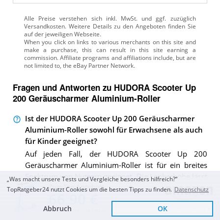
Alle Preise verstehen sich inkl. MwSt. und ggf. zuzüglich
Versandkosten. Weitere Details zu den Angeboten
finden Sie
auf der jeweiligen Webseite.
Fragen und Antworten zu HUDORA Scooter Up
200 Geräuscharmer Aluminium-Roller
Ist der HUDORA Scooter Up 200 Geräuscharmer
Aluminium-Roller sowohl für Erwachsene als auch
für Kinder geeignet?
Auf jeden Fall, der HUDORA Scooter Up 200
Geräuscharmer Aluminium-Roller ist für ein breites
Spektrum von Nutzern geeignet. Die Lenkerhöhe lässt
„Was macht unsere Tests und Vergleiche besonders hilfreich?“
Zum Top Angebot
sich ganz einfach zwischen 77 cm und 103 cm
TopRatgeber24 nutzt Cookies um die besten Tipps zu finden.
Datenschutz
66,90 €
verstellen, so dass er für Kinder, Jugendliche und
Abbruch
OK
Sofort Lieferbar
Erwachsene gleichermaßen geeignet ist. Mit einer
KOSTENLOSE LIEFERUNG