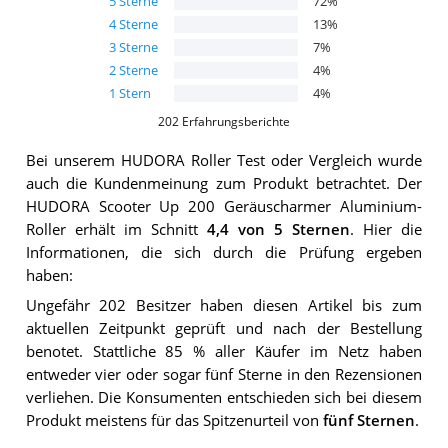
5
Sterne
72
%
4
Sterne
13
%
3
Sterne
7
%
2
Sterne
4
%
1
Stern
4
%
202
Erfahrungsberichte
Bei unserem
HUDORA Roller
Test oder Vergleich wurde
auch die Kundenmeinung zum Produkt betrachtet.
Der
HUDORA Scooter Up 200 Geräuscharmer Aluminium-
Roller
erhält im Schnitt
4,4
von 5 Sternen
. Hier die
Informationen, die sich durch die Prüfung ergeben
haben:
Ungefähr 202 Besitzer haben diesen Artikel bis zum
aktuellen Zeitpunkt geprüft und nach der Bestellung
benotet. Stattliche 85 % aller Käufer im Netz haben
entweder vier oder sogar fünf Sterne in den Rezensionen
verliehen. Die Konsumenten entschieden sich bei diesem
Produkt meistens für das Spitzenurteil von
fünf Sternen
.