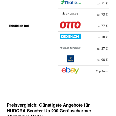
71 €
ca.
73 €
ca.
Erhältlich bei
77 €
ca.
78 €
ca.
87 €
ca.
90 €
ca.
Top Preis
Preisvergleich: Günstigste Angebote für
HUDORA Scooter Up 200 Geräuscharmer