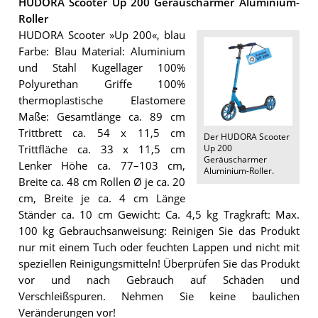
HUDORA Scooter Up 200 Geräuscharmer Aluminium-
Roller
HUDORA Scooter »Up 200«, blau
Farbe: Blau Material: Aluminium
und Stahl Kugellager 100%
Polyurethan Griffe 100%
thermoplastische Elastomere
Maße: Gesamtlänge ca. 89 cm
Trittbrett ca. 54 x 11,5 cm
Der
HUDORA Scooter
Up 200
Trittfläche ca. 33 x 11,5 cm
Geräuscharmer
Lenker Höhe ca. 77–103 cm,
Aluminium-Roller
.
Breite ca. 48 cm Rollen Ø je ca. 20
cm, Breite je ca. 4 cm Länge
Ständer ca. 10 cm Gewicht: Ca. 4,5 kg Tragkraft: Max.
100 kg Gebrauchsanweisung: Reinigen Sie das Produkt
nur mit einem Tuch oder feuchten Lappen und nicht mit
speziellen Reinigungsmitteln! Überprüfen Sie das Produkt
vor und nach Gebrauch auf Schäden und
Verschleißspuren. Nehmen Sie keine baulichen
Veränderungen vor!