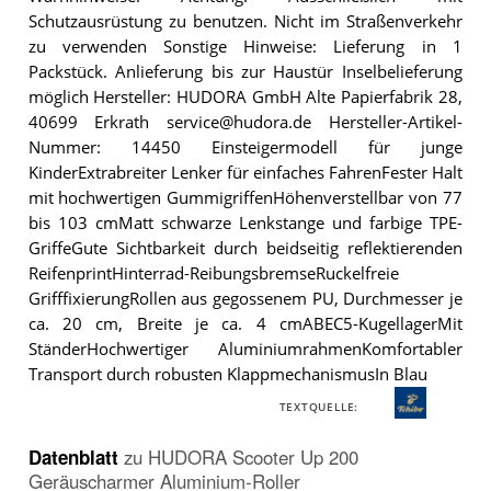
Schutzausrüstung zu benutzen. Nicht im Straßenverkehr
zu verwenden Sonstige Hinweise: Lieferung in 1
Packstück. Anlieferung bis zur Haustür Inselbelieferung
möglich Hersteller: HUDORA GmbH Alte Papierfabrik 28,
40699 Erkrath service@hudora.de Hersteller-Artikel-
Nummer: 14450 Einsteigermodell für junge
KinderExtrabreiter Lenker für einfaches FahrenFester Halt
mit hochwertigen GummigriffenHöhenverstellbar von 77
bis 103 cmMatt schwarze Lenkstange und farbige TPE-
GriffeGute Sichtbarkeit durch beidseitig reflektierenden
ReifenprintHinterrad-ReibungsbremseRuckelfreie
GrifffixierungRollen aus gegossenem PU, Durchmesser je
ca. 20 cm, Breite je ca. 4 cmABEC5-KugellagerMit
StänderHochwertiger AluminiumrahmenKomfortabler
Transport durch robusten KlappmechanismusIn Blau
TEXTQUELLE:
Datenblatt
zu
HUDORA Scooter Up 200
Geräuscharmer Aluminium-Roller