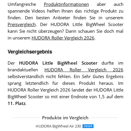
Umfangreiche
Produktinformationen
aber auch
spannende Videos helfen Ihnen das richtige Produkt zu
finden. Den besten Anbieter finden Sie in unserem
Preisvergleich
. Der HUDORA Little BigWheel Scooter
kann Sie nicht überzeugen? Dann schauen Sie doch mal
in unserem
HUDORA Roller Vergleich 2026
.
Vergleichsergebnis
Der
HUDORA Little BigWheel Scooter
durfte im
brandaktuellen
HUDORA Roller Vergleich 2026
selbstverständlich nicht fehlen. Ein
Sehr Gut
es Ergebnis
sprang letztendlich für dieses Produkt heraus. Im
HUDORA Roller Vergleich 2026 landet der HUDORA Little
BigWheel Scooter so mit einer Endnote von 1,5 auf dem
11. Platz
.
Produkte im Vergleich
HUDORA Big Wheel 205
HUDORA BigWheel 205 Scooter
HUDORA BigWheel 215 Scooter
HUDORA BigWheel Air
HUDORA Little Big Wheel
HUDORA Big Wheel 180 180 mm Rolle
HUDORA Big Wheel 125
Hudora Hornet Scooter Roller Air 200
HUDORA Scooter Up 145 Junior
HUDORA BigWheel Air 230
SIEGER