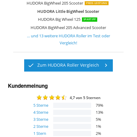
HUDORA BigWheel 205 Scooter
PREIS-LEISTUNG
HUDORA Little BigWheel Scooter
HUDORA Big Wheel 125
SPARTIPP
HUDORA BigWheel 205 Advanced Scooter
… und
13
weitere
HUDORA Roller
im Test oder
Vergleich!
Zum HUDORA Roller Vergleich
Kundenmeinung
4,7
von 5 Sternen
5
Sterne
79
%
4
Sterne
13
%
3
Sterne
5
%
2
Sterne
1
%
1
Stern
2
%