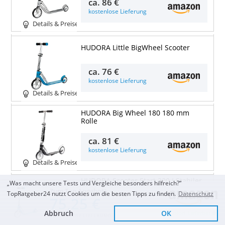
ca.
86 €
kostenlose Lieferung
Details & Preise
HUDORA Little BigWheel Scooter
ca.
76 €
kostenlose Lieferung
Details & Preise
HUDORA Big Wheel 180 180 mm
Rolle
ca.
81 €
kostenlose Lieferung
Details & Preise
HUDORA Scooter Start 200 I Stabiler
„Was macht unsere Tests und Vergleiche besonders hilfreich?“
Aluminium-Roller I
Zum Top Angebot
TopRatgeber24 nutzt Cookies um die besten Tipps zu finden.
Datenschutz
Höhenverstellbarer
75,25 €
Abbruch
OK
ca.
74 €
Sofort Lieferbar
KOSTENLOSE LIEFERUNG
kostenlose Lieferung