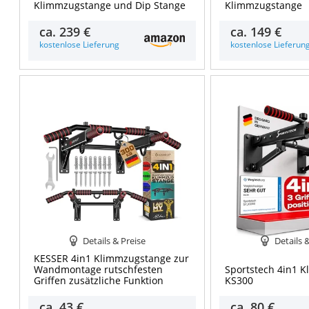
Klimmzugstange und Dip Stange
Klimmzugstange
ca.
239 €
ca.
149 €
kostenlose Lieferung
kostenlose Lieferun
Details & Preise
Details 
KESSER 4in1 Klimmzugstange zur
Wandmontage rutschfesten
Sportstech 4in1 
Griffen zusätzliche Funktion
KS300
ca.
43 €
ca.
80 €