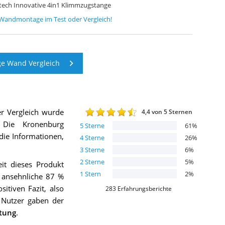
tech Innovative 4in1 Klimmzugstange
r Wandmontage
im Test oder Vergleich!
e Wand Vergleich
r Vergleich wurde
4,4
von 5 Sternen
Die
Kronenburg
5
Sterne
61
%
 die Informationen,
4
Sterne
26
%
3
Sterne
6
%
2
Sterne
5
%
it dieses Produkt
1
Stern
2
%
 ansehnliche 87 %
itiven Fazit, also
283
Erfahrungsberichte
 Nutzer gaben der
tung
.