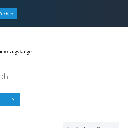
Suchen
limmzugstange
ch