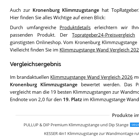
Auch zur
Kronenburg Klimmzugstange
hat TopRatgeber2
Hier finden Sie alles Wichtige auf einen Blick:
Durch umfangreiche
Produktdetails
erleichtern wir Ih
passenden Produkt. Der
Topratgeber24-Preisvergleich
z
günstigsten Onlineshop. Vom Kronenburg Klimmzugstange n
Vielleicht finden Sie im
Klimmzugstange Wand Vergleich 20
Vergleichsergebnis
Im brandaktuellen
Klimmzugstange Wand Vergleich 2026
mu
Kronenburg Klimmzugstange
bewertet werden. Das P
vergleicht man die 19 besten Klimmzugstangen zur Wandmont
Endnote von 2,0 für den
19. Platz
im Klimmzugstange Wand
Produkte im
S
B
C
G
C
M
K
G
T
S
M
M
I
S
PULLUP & DIP Premium Klimmzugstange und Dip Stange
SIEG
KESSER 4in1 Klimmzugstange zur Wandmontage ruts