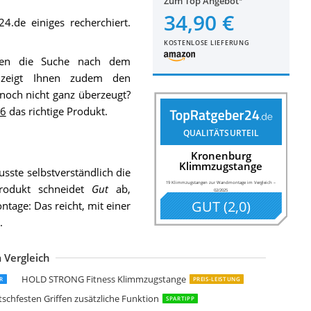
Zum Top Angebot
34,90 €
4.de einiges recherchiert.
KOSTENLOSE LIEFERUNG
nen die Suche nach dem
eigt Ihnen zudem den
och nicht ganz überzeugt?
26
das richtige Produkt.
QUALITÄTSURTEIL
Kronenburg
Klimmzugstange
sste selbstverständlich die
19 Klimmzugstangen zur Wandmontage im Vergleich
–
rodukt schneidet
Gut
ab,
02/2025
GUT
(
2,0
)
age: Das reicht, mit einer
.
 Vergleich
portstech 4in1 Klimmzugstange KS300
ad Company Profi Klimmzugstange
apital Sports Shadow Klimmzugstange
ORILLA SPORTS Klimmzugstange
CLIFE Multigriff Klimmzug Wandmontage Dip Station 2in1 Pull Up Bar Klim
ovit Profi Klimmzugstange zur Wandmontage
-Sport: Klimmzugstange zur Wandmontage mit Pull-Up Bar & 3 verschieden
ORILLA SPORTS Klimmzugstange
rainHard Klimmzugstange
cSPORTS Klimmzugstange
arbo Sport universelle Klimmzugstange
SPORTS Klimmzugstange für Wandmontage inkl. Montageanleitung und
SE Multifunktion Fitness Klimmzugstange
port-Tec Klimmzugstange
HOLD STRONG Fitness Klimmzugstange
ER
PREIS-LEISTUNG
chfesten Griffen zusätzliche Funktion
SPARTIPP