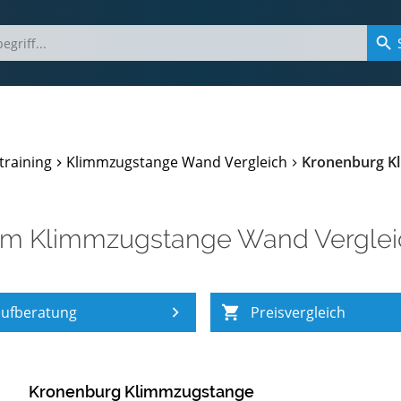
training
Klimmzugstange Wand Vergleich
Kronenburg K
im
Klimmzugstange Wand Verglei
ufberatung
Preisvergleich
Kronenburg Klimmzugstange