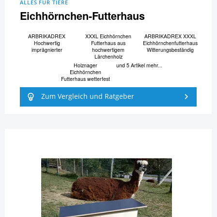
ALLES FÜR TIERE
Eichhörnchen-Futterhaus
ARBRIKADREX
XXXL Eichhörnchen
ARBRIKADREX XXXL
Hochwertig
Futterhaus aus
Eichhörnchenfutterhaus
imprägnierter
hochwertigem
Witterungsbeständig
Lärchenholz
Holznager
und 5 Artikel mehr...
Eichhörnchen
Futterhaus wetterfest
Zum Vergleich und Ratgeber