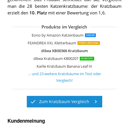
man die 28 besten Katzenkratzbäume: der Kratzbaum
erzielt den
10. Platz
mit einer Bewertung von 1,6.
Produkte im Vergleich
dibea KB00405 XXL Kratzbaum
FEANDREA KRATZBAUM FÜR MEHRER
TecTake 800551 XXL Katzen Kratzbau
Kerbl 81500 Wandkratzbaum Dolomit
FEANDREA XXL Kratzbaum
Trixie 44541 Kratzbaum Baza
FEANDREA Kratzbaum mit Großer Pla
Nobby Kratzbaum MOTEGA
Eono by Amazon Katzenbaum
Kerbl Kratzbaum Jade Pro
TecTake 800294 Katzen Kratzbaum
TecTake Kratzbaum mit XXL Liegemul
TecTake Katzen Kratzbaum mittelhoc
Sam´s Pet Kratzbaum Buffy
dibea KB00503 Kratzbaum extra breit
TecTake Kratzbaum Mittelhoch mit Si
Kerbl 82529 Kratzbaum Safari
FEANDREA Kletterbaum PCT35G
Trixie Tarifa Kratzbaum
Eono by Amazon Katzenbaum
SIEGER
FEANDREA XXL Kletterbaum
PREIS-LEISTUNG
dibea KB00366 Kratzbaum
dibea Kratzbaum KB00207
SPARTIPP
Karlie Kratzbaum Banana Leaf III
… und
23
weitere
Kratzbäume
im Test oder
Vergleich!
Zum Kratzbaum Vergleich
Kundenmeinung