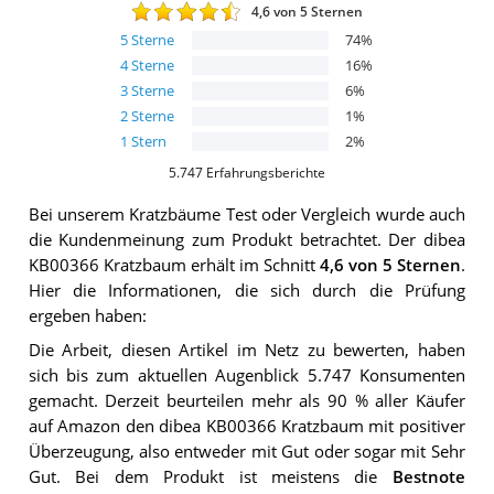
4,6
von 5 Sternen
5
Sterne
74
%
4
Sterne
16
%
3
Sterne
6
%
2
Sterne
1
%
1
Stern
2
%
5.747
Erfahrungsberichte
Bei unserem
Kratzbäume
Test oder Vergleich wurde auch
die Kundenmeinung zum Produkt betrachtet.
Der
dibea
KB00366 Kratzbaum
erhält im Schnitt
4,6
von 5 Sternen
.
Hier die Informationen, die sich durch die Prüfung
ergeben haben:
Die Arbeit, diesen Artikel im Netz zu bewerten, haben
sich bis zum aktuellen Augenblick 5.747 Konsumenten
gemacht. Derzeit beurteilen mehr als 90 % aller Käufer
auf Amazon den dibea KB00366 Kratzbaum mit positiver
Überzeugung, also entweder mit Gut oder sogar mit Sehr
Gut. Bei dem Produkt ist meistens die
Bestnote