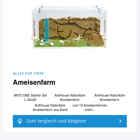
ALLES FÜR TIERE
Ameisenfarm
ANTCUBE Starter Set
AntHouse Natürliche
AntHouse Natürliche
L 20x20
Ameisenfarm
Ameisenfarm
AntHouse Natürliche
und 13 Ameisenfarmen
Ameisenfarm aus Sand
mehr...
Zum Vergleich und Ratgeber