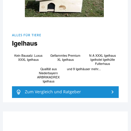
ALLES FÜR TIERE
Igelhaus
Kein Bausatz: Luxus
Geflammtes Premium
N A XXXL Igelhaus
XXXL Igelhaus
XL Igelhaus
Igelhotel Igelhütte
Futterhaus
Qualität aus
und 9 Igelhäuser mehr...
Niederbayern
ARBRIKADREX
Igelhaus
Zum Vergleich und Ratgeber