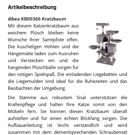
Artikelbeschreibung
dibea KB00366 Kratzbaum
Mit diesem Katzenkratzbaum aus
weichem Plüsch bleiben keine
Wünsche Ihrer Samtpfote offen.
Die kuscheligen Höhlen und die
Hängematte laden zum Ausruhen
und Verstecken ein und die
hängenden Plüschbälle sorgen für
Der
den nötigen Spielspaß. Die einladenden Liegebetten und
dibea
KB00366
die Liegemulden sind ideal für die Ruhezeiten und das
Kratzbaum
.
Beobachten der Umgebung.
Die Stämme aus robustem Sisal unterstützen die
Krallenpflege und halten Ihre Katze somit von den
Möbeln fern. Sie können diesen Kratzbaum überall
aufstellen und für einen echten Blickfang sorgen. Die
Aufbauanleitung ist leicht verständlich und wird
zusammen mit dem dementsprechenden Schraubenset