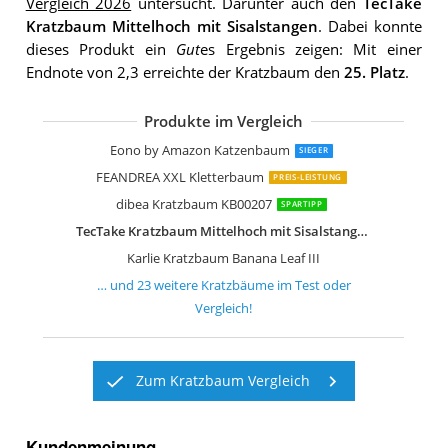
Vergleich 2026
untersucht. Darunter auch den
TecTake
Kratzbaum Mittelhoch mit Sisalstangen
. Dabei konnte
dieses Produkt ein
Gut
es Ergebnis zeigen: Mit einer
Endnote von 2,3 erreichte der Kratzbaum den
25. Platz
.
Produkte im Vergleich
dibea KB00405 XXL Kratzbaum
FEANDREA KRATZBAUM FÜR MEHRER
TecTake 800551 XXL Katzen Kratzbau
Kerbl 81500 Wandkratzbaum Dolomit
dibea KB00366 Kratzbaum
FEANDREA XXL Kratzbaum
Trixie 44541 Kratzbaum Baza
FEANDREA Kratzbaum mit Großer Pla
Nobby Kratzbaum MOTEGA
Eono by Amazon Katzenbaum
Kerbl Kratzbaum Jade Pro
TecTake 800294 Katzen Kratzbaum
TecTake Kratzbaum mit XXL Liegemul
TecTake Katzen Kratzbaum mittelhoc
Sam´s Pet Kratzbaum Buffy
dibea KB00503 Kratzbaum extra breit
Kerbl 82529 Kratzbaum Safari
FEANDREA Kletterbaum PCT35G
Trixie Tarifa Kratzbaum
Eono by Amazon Katzenbaum
SIEGER
FEANDREA XXL Kletterbaum
PREIS-LEISTUNG
dibea Kratzbaum KB00207
SPARTIPP
TecTake Kratzbaum Mittelhoch mit Sisalstangen
Karlie Kratzbaum Banana Leaf III
… und
23
weitere
Kratzbäume
im Test oder
Vergleich!
Zum Kratzbaum Vergleich
Kundenmeinung