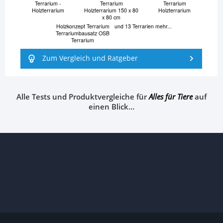
Terrarium -
Terrarium
Terrarium
Holzterrarium
Holzterrarium 150 x 80
Holzterrarium
x 80 cm
Holzkonzept Terrarium
und 13 Terrarien mehr...
Terrariumbausatz OSB
Terrarium
Zum Vergleich und Ratgeber
Alle Tests und Produktvergleiche für
Alles für Tiere
auf
einen Blick…