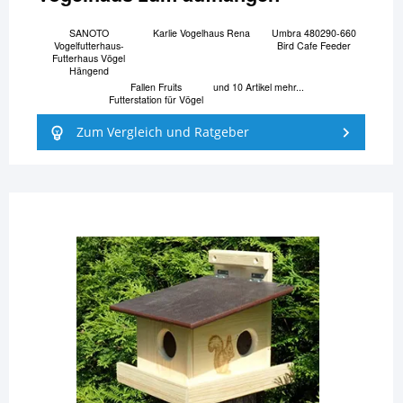
SANOTO
Karlie Vogelhaus Rena
Umbra 480290-660
Vogelfutterhaus-
Bird Cafe Feeder
Futterhaus Vögel
Hängend
Fallen Fruits
und 10 Artikel mehr...
Futterstation für Vögel
Zum Vergleich und Ratgeber