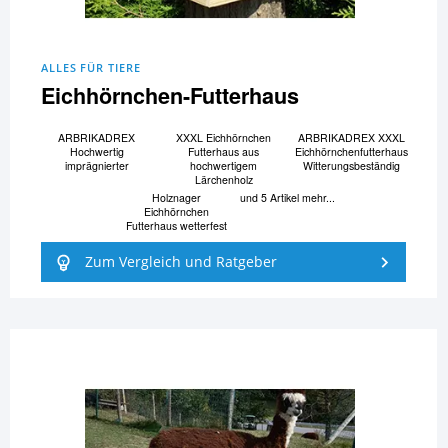
ALLES FÜR TIERE
Eichhörnchen-Futterhaus
ARBRIKADREX
XXXL Eichhörnchen
ARBRIKADREX XXXL
Hochwertig
Futterhaus aus
Eichhörnchenfutterhaus
imprägnierter
hochwertigem
Witterungsbeständig
Lärchenholz
Holznager
und 5 Artikel mehr...
Eichhörnchen
Futterhaus wetterfest
Zum Vergleich und Ratgeber