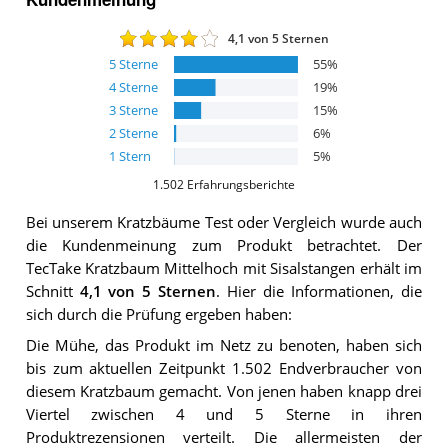
4,1
von 5 Sternen
5
Sterne
55
%
4
Sterne
19
%
3
Sterne
15
%
2
Sterne
6
%
1
Stern
5
%
1.502
Erfahrungsberichte
Bei unserem
Kratzbäume
Test oder Vergleich wurde auch
die Kundenmeinung zum Produkt betrachtet.
Der
TecTake Kratzbaum Mittelhoch mit Sisalstangen
erhält im
Schnitt
4,1
von 5 Sternen
. Hier die Informationen, die
sich durch die Prüfung ergeben haben:
Die Mühe, das Produkt im Netz zu benoten, haben sich
bis zum aktuellen Zeitpunkt 1.502 Endverbraucher von
diesem Kratzbaum gemacht. Von jenen haben knapp drei
Viertel zwischen 4 und 5 Sterne in ihren
Produktrezensionen verteilt. Die allermeisten der