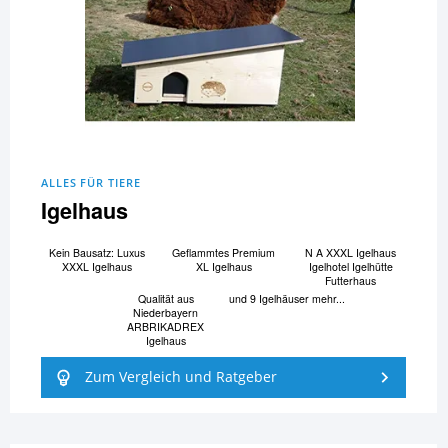
ALLES FÜR TIERE
Igelhaus
Kein Bausatz: Luxus
Geflammtes Premium
N A XXXL Igelhaus
XXXL Igelhaus
XL Igelhaus
Igelhotel Igelhütte
Futterhaus
Qualität aus
und 9 Igelhäuser mehr...
Niederbayern
ARBRIKADREX
Igelhaus
Zum Vergleich und Ratgeber