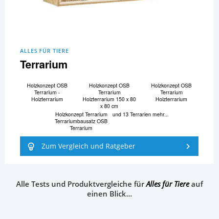
ALLES FÜR TIERE
Terrarium
Holzkonzept OSB
Holzkonzept OSB
Holzkonzept OSB
Terrarium -
Terrarium
Terrarium
Holzterrarium
Holzterrarium 150 x 80
Holzterrarium
x 80 cm
Holzkonzept Terrarium
und 13 Terrarien mehr...
Terrariumbausatz OSB
Terrarium
Zum Vergleich und Ratgeber
Alle Tests und Produktvergleiche für
Alles für Tiere
auf
einen Blick…