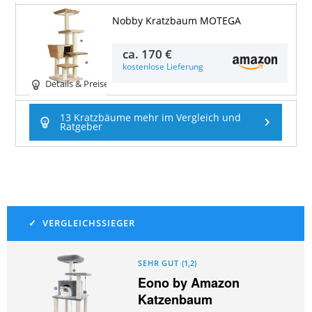
Nobby Kratzbaum MOTEGA
ca.
170 €
kostenlose Lieferung
Details & Preise
13 Kratzbäume mehr im Vergleich und
Ratgeber
SEHR GUT
(
1,2
)
Eono by Amazon
Katzenbaum