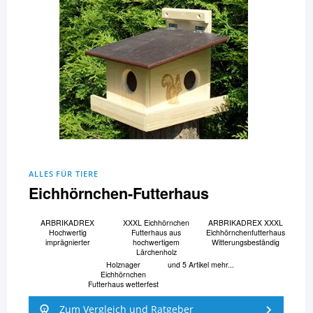
ALLES FÜR TIERE
Eichhörnchen-Futterhaus
ARBRIKADREX
XXXL Eichhörnchen
ARBRIKADREX XXXL
Hochwertig
Futterhaus aus
Eichhörnchenfutterhaus
imprägnierter
hochwertigem
Witterungsbeständig
Lärchenholz
Holznager
und 5 Artikel mehr...
Eichhörnchen
Futterhaus wetterfest
Zum Vergleich und Ratgeber