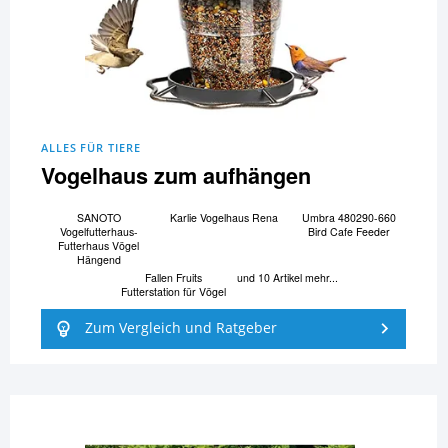
ALLES FÜR TIERE
Vogelhaus zum aufhängen
SANOTO
Karlie Vogelhaus Rena
Umbra 480290-660
Vogelfutterhaus-
Bird Cafe Feeder
Futterhaus Vögel
Hängend
Fallen Fruits
und 10 Artikel mehr...
Futterstation für Vögel
Zum Vergleich und Ratgeber