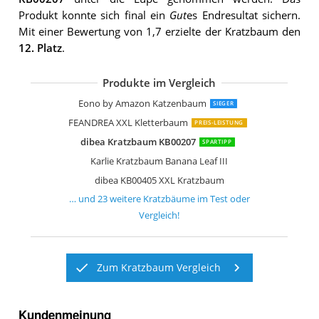
Produkt konnte sich final ein
Gut
es Endresultat sichern.
Mit einer Bewertung von 1,7 erzielte der Kratzbaum den
12. Platz
.
Produkte im Vergleich
FEANDREA KRATZBAUM FÜR MEHRER
TecTake 800551 XXL Katzen Kratzbau
Kerbl 81500 Wandkratzbaum Dolomit
dibea KB00366 Kratzbaum
FEANDREA XXL Kratzbaum
Trixie 44541 Kratzbaum Baza
FEANDREA Kratzbaum mit Großer Pla
Nobby Kratzbaum MOTEGA
Eono by Amazon Katzenbaum
Kerbl Kratzbaum Jade Pro
TecTake 800294 Katzen Kratzbaum
TecTake Kratzbaum mit XXL Liegemul
TecTake Katzen Kratzbaum mittelhoc
Sam´s Pet Kratzbaum Buffy
dibea KB00503 Kratzbaum extra breit
TecTake Kratzbaum Mittelhoch mit Si
Kerbl 82529 Kratzbaum Safari
FEANDREA Kletterbaum PCT35G
Trixie Tarifa Kratzbaum
Eono by Amazon Katzenbaum
SIEGER
FEANDREA XXL Kletterbaum
PREIS-LEISTUNG
dibea Kratzbaum KB00207
SPARTIPP
Karlie Kratzbaum Banana Leaf III
dibea KB00405 XXL Kratzbaum
… und
23
weitere
Kratzbäume
im Test oder
Vergleich!
Zum Kratzbaum Vergleich
Kundenmeinung