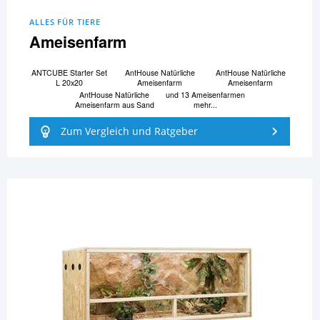
ALLES FÜR TIERE
Ameisenfarm
ANTCUBE Starter Set
AntHouse Natürliche
AntHouse Natürliche
L 20x20
Ameisenfarm
Ameisenfarm
AntHouse Natürliche
und 13 Ameisenfarmen
Ameisenfarm aus Sand
mehr...
Zum Vergleich und Ratgeber