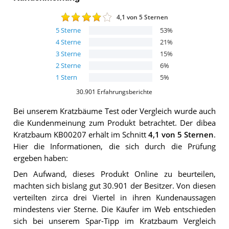
4,1
von 5 Sternen
5
Sterne
53
%
4
Sterne
21
%
3
Sterne
15
%
2
Sterne
6
%
1
Stern
5
%
30.901
Erfahrungsberichte
Bei unserem
Kratzbäume
Test oder Vergleich wurde auch
die Kundenmeinung zum Produkt betrachtet.
Der
dibea
Kratzbaum KB00207
erhält im Schnitt
4,1
von 5 Sternen
.
Hier die Informationen, die sich durch die Prüfung
ergeben haben:
Den Aufwand, dieses Produkt Online zu beurteilen,
machten sich bislang gut 30.901 der Besitzer. Von diesen
verteilten zirca drei Viertel in ihren Kundenaussagen
mindestens vier Sterne. Die Käufer im Web entschieden
sich bei unserem Spar-Tipp im Kratzbaum Vergleich