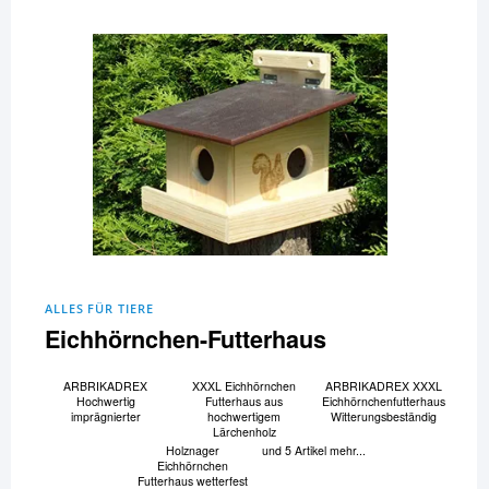
ALLES FÜR TIERE
Eichhörnchen-Futterhaus
ARBRIKADREX
XXXL Eichhörnchen
ARBRIKADREX XXXL
Hochwertig
Futterhaus aus
Eichhörnchenfutterhaus
imprägnierter
hochwertigem
Witterungsbeständig
Lärchenholz
Holznager
und 5 Artikel mehr...
Eichhörnchen
Futterhaus wetterfest