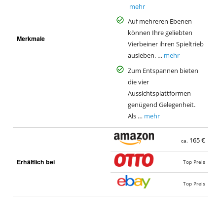
mehr
Auf mehreren Ebenen
können Ihre geliebten
Merkmale
Vierbeiner ihren Spieltrieb
ausleben. …
mehr
Zum Entspannen bieten
die vier
Aussichtsplattformen
genügend Gelegenheit.
Als …
mehr
165 €
ca.
Erhältlich bei
Top Preis
Top Preis