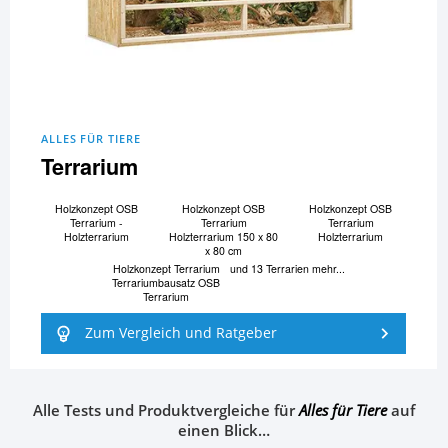
ALLES FÜR TIERE
Terrarium
Holzkonzept OSB
Holzkonzept OSB
Holzkonzept OSB
Terrarium -
Terrarium
Terrarium
Holzterrarium
Holzterrarium 150 x 80
Holzterrarium
x 80 cm
Holzkonzept Terrarium
und 13 Terrarien mehr...
Terrariumbausatz OSB
Terrarium
Zum Vergleich und Ratgeber
Alle Tests und Produktvergleiche für
Alles für Tiere
auf
einen Blick…