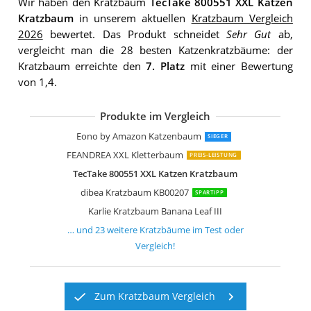
Wir haben den Kratzbaum
TecTake 800551 XXL Katzen
Kratzbaum
in unserem aktuellen
Kratzbaum Vergleich
2026
bewertet. Das Produkt schneidet
Sehr Gut
ab,
vergleicht man die 28 besten Katzenkratzbäume: der
Kratzbaum erreichte den
7. Platz
mit einer Bewertung
von 1,4.
Produkte im Vergleich
dibea KB00405 XXL Kratzbaum
FEANDREA KRATZBAUM FÜR MEHRER
Kerbl 81500 Wandkratzbaum Dolomit
dibea KB00366 Kratzbaum
FEANDREA XXL Kratzbaum
Trixie 44541 Kratzbaum Baza
FEANDREA Kratzbaum mit Großer Pla
Nobby Kratzbaum MOTEGA
Eono by Amazon Katzenbaum
Kerbl Kratzbaum Jade Pro
TecTake 800294 Katzen Kratzbaum
TecTake Kratzbaum mit XXL Liegemul
TecTake Katzen Kratzbaum mittelhoc
Sam´s Pet Kratzbaum Buffy
dibea KB00503 Kratzbaum extra breit
TecTake Kratzbaum Mittelhoch mit Si
Kerbl 82529 Kratzbaum Safari
FEANDREA Kletterbaum PCT35G
Trixie Tarifa Kratzbaum
Eono by Amazon Katzenbaum
SIEGER
FEANDREA XXL Kletterbaum
PREIS-LEISTUNG
TecTake 800551 XXL Katzen Kratzbaum
dibea Kratzbaum KB00207
SPARTIPP
Karlie Kratzbaum Banana Leaf III
… und
23
weitere
Kratzbäume
im Test oder
Vergleich!
Zum Kratzbaum Vergleich