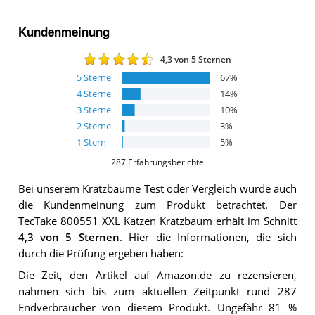
Kundenmeinung
4,3
von 5 Sternen
5
Sterne
67
%
4
Sterne
14
%
3
Sterne
10
%
2
Sterne
3
%
1
Stern
5
%
287
Erfahrungsberichte
Bei unserem
Kratzbäume
Test oder Vergleich wurde auch
die Kundenmeinung zum Produkt betrachtet.
Der
TecTake 800551 XXL Katzen Kratzbaum
erhält im Schnitt
4,3
von 5 Sternen
. Hier die Informationen, die sich
durch die Prüfung ergeben haben:
Die Zeit, den Artikel auf Amazon.de zu rezensieren,
nahmen sich bis zum aktuellen Zeitpunkt rund 287
Endverbraucher von diesem Produkt. Ungefähr 81 %