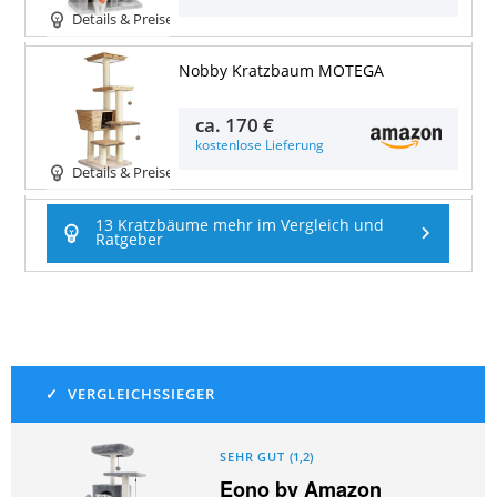
Details & Preise
Nobby Kratzbaum MOTEGA
ca.
170 €
kostenlose Lieferung
Details & Preise
13 Kratzbäume mehr im Vergleich und
Ratgeber
SEHR GUT
(
1,2
)
Eono by Amazon