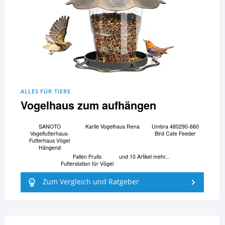
ALLES FÜR TIERE
Vogelhaus zum aufhängen
SANOTO
Karlie Vogelhaus Rena
Umbra 480290-660
Vogelfutterhaus-
Bird Cafe Feeder
Futterhaus Vögel
Hängend
Fallen Fruits
und 10 Artikel mehr...
Futterstation für Vögel
Zum Vergleich und Ratgeber