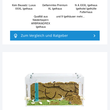
Kein Bausatz: Luxus
Geflammtes Premium
N A XXXL Igelhaus
XXXL Igelhaus
XL Igelhaus
Igelhotel Igelhütte
Futterhaus
Qualität aus
und 9 Igelhäuser mehr...
Niederbayern
ARBRIKADREX
Igelhaus
Zum Vergleich und Ratgeber