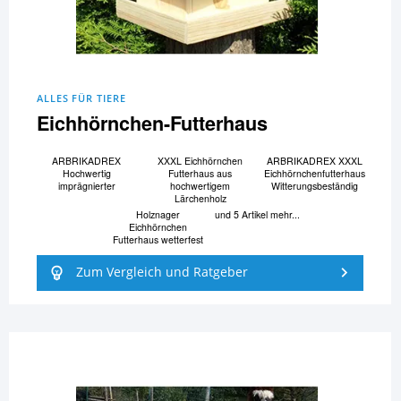
ALLES FÜR TIERE
Eichhörnchen-Futterhaus
ARBRIKADREX
XXXL Eichhörnchen
ARBRIKADREX XXXL
Hochwertig
Futterhaus aus
Eichhörnchenfutterhaus
imprägnierter
hochwertigem
Witterungsbeständig
Lärchenholz
Holznager
und 5 Artikel mehr...
Eichhörnchen
Futterhaus wetterfest
Zum Vergleich und Ratgeber