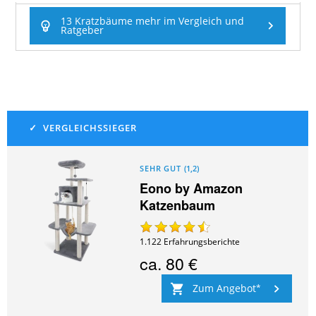
13 Kratzbäume mehr im Vergleich und
Ratgeber
SEHR GUT
(
1,2
)
Eono by Amazon
Katzenbaum
1.122
Erfahrungsberichte
ca.
80 €
Zum Angebot