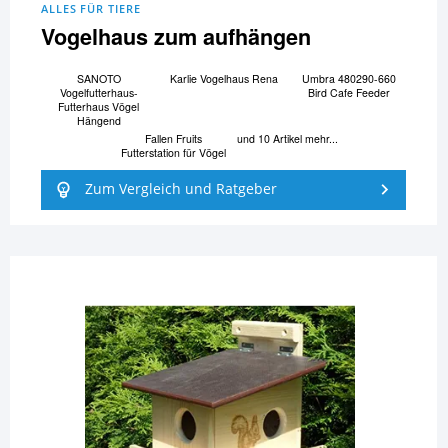
ALLES FÜR TIERE
Vogelhaus zum aufhängen
SANOTO
Karlie Vogelhaus Rena
Umbra 480290-660
Vogelfutterhaus-
Bird Cafe Feeder
Futterhaus Vögel
Hängend
Fallen Fruits
und 10 Artikel mehr...
Futterstation für Vögel
Zum Vergleich und Ratgeber