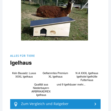
ALLES FÜR TIERE
Igelhaus
Kein Bausatz: Luxus
Geflammtes Premium
N A XXXL Igelhaus
XXXL Igelhaus
XL Igelhaus
Igelhotel Igelhütte
Futterhaus
Qualität aus
und 9 Igelhäuser mehr...
Niederbayern
ARBRIKADREX
Igelhaus
Zum Vergleich und Ratgeber