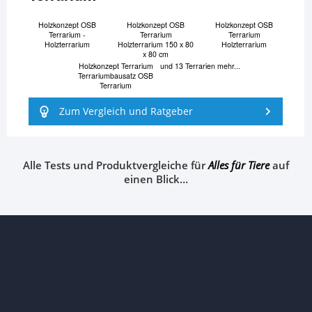
Holzkonzept OSB
Holzkonzept OSB
Holzkonzept OSB
Terrarium -
Terrarium
Terrarium
Holzterrarium
Holzterrarium 150 x 80
Holzterrarium
x 80 cm
Holzkonzept Terrarium
und 13 Terrarien mehr...
Terrariumbausatz OSB
Terrarium
Zum Vergleich und Ratgeber
Alle Tests und Produktvergleiche für
Alles für Tiere
auf
einen Blick…