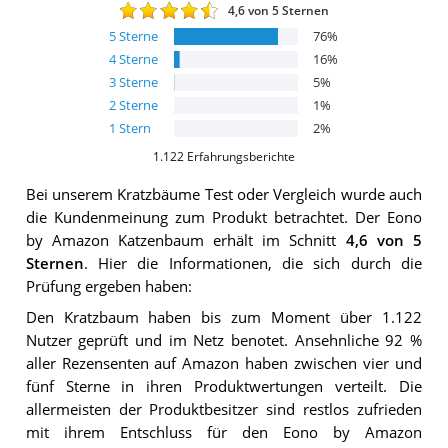
4,6
von 5 Sternen
5
Sterne
76
%
4
Sterne
16
%
3
Sterne
5
%
2
Sterne
1
%
1
Stern
2
%
1.122
Erfahrungsberichte
Bei unserem
Kratzbäume
Test oder Vergleich wurde auch
die Kundenmeinung zum Produkt betrachtet.
Der
Eono
by Amazon Katzenbaum
erhält im Schnitt
4,6
von 5
Sternen
. Hier die Informationen, die sich durch die
Prüfung ergeben haben:
Den Kratzbaum haben bis zum Moment über 1.122
Nutzer geprüft und im Netz benotet. Ansehnliche 92 %
aller Rezensenten auf Amazon haben zwischen vier und
fünf Sterne in ihren Produktwertungen verteilt. Die
allermeisten der Produktbesitzer sind restlos zufrieden
mit ihrem Entschluss für den Eono by Amazon