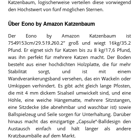
Katzenbaum, logischerweise verteilen diese vorwiegend
den Höchstwert von fünf möglichen Sternen.
Über Eono by Amazon Katzenbaum
Der Eono by Amazon Katzenbaum ist
75
49
153cm/29.5
19.2
60.2’’ groß und wiegt 16kg/35.2
Pfund. Er eignet sich für Katzen bis zu 8 kg/17,6 Pfund,
was ihn perfekt für mehrere Katzen macht. Der Boden
besteht aus einer hochdichten Holzplatte, die für mehr
Stabilität sorgt, und ist mit einem
Wandverankerungsband versehen, das ein Wackeln oder
Umkippen verhindert. Es gibt acht gleich lange Pfosten,
die mit 4 mm dickem Sisalseil umwickelt sind, und eine
Höhle, eine weiche Hängematte, mehrere Sitzstangen,
eine Sitzdecke (die abnehmbar und waschbar ist) sowie
Ballspielzeug und Seile sorgen für Unterhaltung. Darüber
hinaus macht das einzigartige „Capsule“-Balldesign den
Austausch einfach und hält länger als andere
Kratzbaumbälle auf dem Markt.