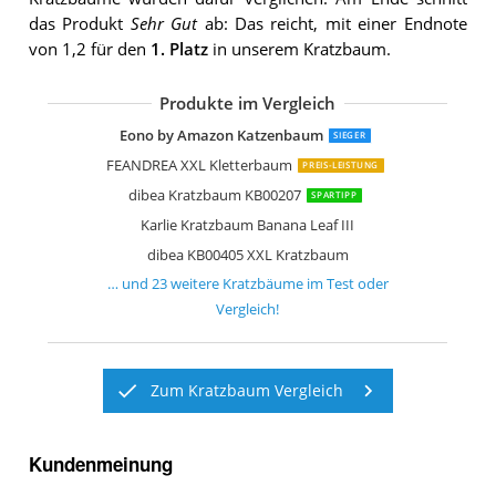
das Produkt
Sehr Gut
ab: Das reicht, mit einer Endnote
von 1,2 für den
1. Platz
in unserem Kratzbaum.
Produkte im Vergleich
FEANDREA KRATZBAUM FÜR MEHRER
TecTake 800551 XXL Katzen Kratzbau
Kerbl 81500 Wandkratzbaum Dolomit
dibea KB00366 Kratzbaum
FEANDREA XXL Kratzbaum
Trixie 44541 Kratzbaum Baza
FEANDREA Kratzbaum mit Großer Pla
Nobby Kratzbaum MOTEGA
Eono by Amazon Katzenbaum
Kerbl Kratzbaum Jade Pro
TecTake 800294 Katzen Kratzbaum
TecTake Kratzbaum mit XXL Liegemul
TecTake Katzen Kratzbaum mittelhoc
Sam´s Pet Kratzbaum Buffy
dibea KB00503 Kratzbaum extra breit
TecTake Kratzbaum Mittelhoch mit Si
Kerbl 82529 Kratzbaum Safari
FEANDREA Kletterbaum PCT35G
Trixie Tarifa Kratzbaum
Eono by Amazon Katzenbaum
SIEGER
FEANDREA XXL Kletterbaum
PREIS-LEISTUNG
dibea Kratzbaum KB00207
SPARTIPP
Karlie Kratzbaum Banana Leaf III
dibea KB00405 XXL Kratzbaum
… und
23
weitere
Kratzbäume
im Test oder
Vergleich!
Zum Kratzbaum Vergleich
Kundenmeinung