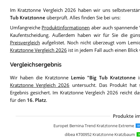
Im Kratztonne Vergleich 2026 haben wir uns selbstverstä
Tub Kratztonne
überprüft. Alles finden Sie bei uns:
Umfangreiche
Produktinformationen
aber auch spannende V
Kaufentscheidung. Außerdem haben wir für Sie die güns
Preisvergleich
aufgelistet. Noch nicht überzeugt vom Lemi
Kratztonne Vergleich 2026
ist in jedem Fall auch einen Blick 
Vergleichsergebnis
Wir haben die Kratztonne
Lemio "Big Tub Kratztonne
i
Kratztonne Vergleich 2026
untersucht. Das Produkt hat s
Ergebnis gesichert. Im Kratztonne Vergleich 2026 reicht da
für den
16. Platz
.
Produkte im
d
n
A
N
d
R
L
N
N
n
n
P
M
H
K
P
V
B
B
n
Europet Bernina Trend Kratztonne Extreme
S
dibea KT00952 Kratztonne Kratzbaum
S