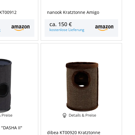
 KT00912
nanook Kratztonne Amigo
ca.
150 €
g
kostenlose Lieferung
& Preise
Details & Preise
"DASHA II"
dibea KT00920 Kratztonne