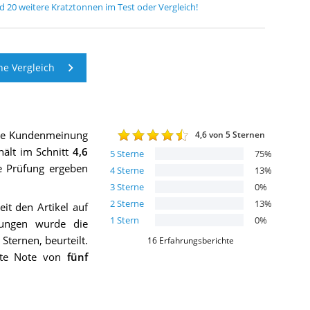
nd
20
weitere
Kratztonnen
im Test oder Vergleich!
e Vergleich
die Kundenmeinung
4,6
von 5 Sternen
ält im Schnitt
4,6
5
Sterne
75
%
ie Prüfung ergeben
4
Sterne
13
%
3
Sterne
0
%
2
Sterne
13
%
it den Artikel auf
1
Stern
0
%
ungen wurde die
Sternen, beurteilt.
16
Erfahrungsberichte
gute Note von
fünf