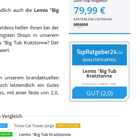
Zum Top Angebot
79,99 €
ndlich auch die
Lemio "Big
KOSTENLOSE LIEFERUNG
ideos helfen Ihnen bei der
tigsten Shops in unserem
o "Big Tub Kratztonne? Der
wert.
QUALITÄTSURTEIL
Lemio "Big Tub
Kratztonne
n unserem brandaktuellen
ich letztendlich ein
Gut
es
25 Kratztonnen im Vergleich
–
12/2021
GUT
(
2,0
)
ss, mit einer Note von 2,0,
 Vergleich
ibea Kratztonne KT00912
anook Kratztonne Amigo
K for Pets Trend Kratztonne Extreme
obby Kratzbaum "DASHA II" schwarz
ibea KT00920 Kratztonne
HRQuality Kratztonne Coony Lounge
emio Kratztonne Home
obby Kratzbaum DASHA IV
obby Kratzbaum DASHA III
anook Kratztonne Condo
anook Casimir Kratztonne XL
etigi Kratztonne
&G Techno Kratztonne
TI-Line Kratztonne Kitty
erbl Kratztonne Galina
etigi Kratztonne
esper 52094 Cubo Tower
ontoy Katzenturm Buddy
ontoy Katzenturm Buddy mit 3 Höhlen schwarz 99cm
anook Katzen Kratztonne
Trixie Cat Tower Jorge
IEGER
PREIS-LEISTUNG
Lemio "Big Tub Kratztonne
PARTIPP