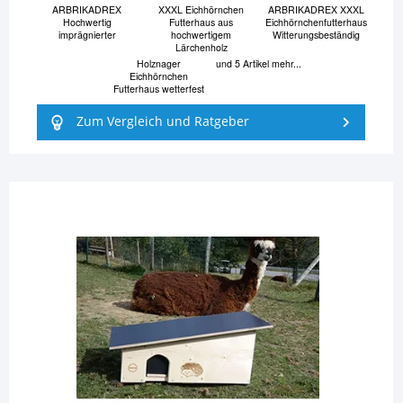
ARBRIKADREX
XXXL Eichhörnchen
ARBRIKADREX XXXL
Hochwertig
Futterhaus aus
Eichhörnchenfutterhaus
imprägnierter
hochwertigem
Witterungsbeständig
Lärchenholz
Holznager
und 5 Artikel mehr...
Eichhörnchen
Futterhaus wetterfest
Zum Vergleich und Ratgeber