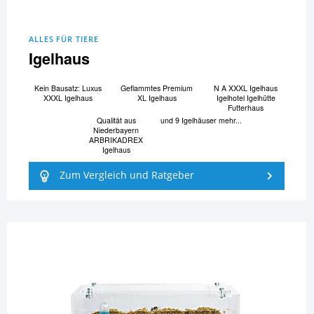
ALLES FÜR TIERE
Igelhaus
Kein Bausatz: Luxus
Geflammtes Premium
N A XXXL Igelhaus
XXXL Igelhaus
XL Igelhaus
Igelhotel Igelhütte
Futterhaus
Qualität aus
und 9 Igelhäuser mehr...
Niederbayern
ARBRIKADREX
Igelhaus
Zum Vergleich und Ratgeber