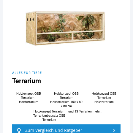
ALLES FÜR TIERE
Terrarium
Holzkonzept OSB
Holzkonzept OSB
Holzkonzept OSB
Terrarium -
Terrarium
Terrarium
Holzterrarium
Holzterrarium 150 x 80
Holzterrarium
x 80 cm
Holzkonzept Terrarium
und 13 Terrarien mehr...
Terrariumbausatz OSB
Terrarium
Zum Vergleich und Ratgeber