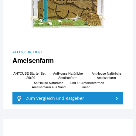
ALLES FÜR TIERE
Ameisenfarm
ANTCUBE Starter Set
AntHouse Natürliche
AntHouse Natürliche
L 20x20
Ameisenfarm
Ameisenfarm
AntHouse Natürliche
und 13 Ameisenfarmen
Ameisenfarm aus Sand
mehr...
Zum Vergleich und Ratgeber