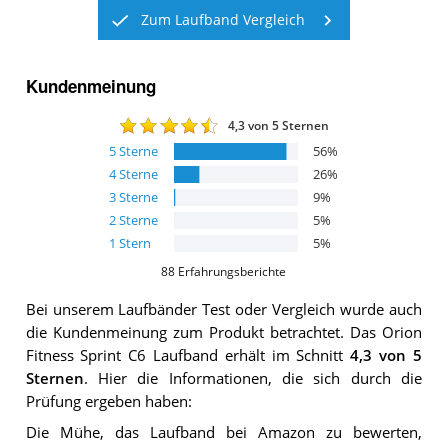
Zum Laufband Vergleich
Kundenmeinung
4,3
von 5 Sternen
5
Sterne
56
%
4
Sterne
26
%
3
Sterne
9
%
2
Sterne
5
%
1
Stern
5
%
88
Erfahrungsberichte
Bei unserem
Laufbänder
Test oder Vergleich wurde auch
die Kundenmeinung zum Produkt betrachtet.
Das
Orion
Fitness Sprint C6 Laufband
erhält im Schnitt
4,3
von 5
Sternen
. Hier die Informationen, die sich durch die
Prüfung ergeben haben:
Die Mühe, das Laufband bei Amazon zu bewerten,