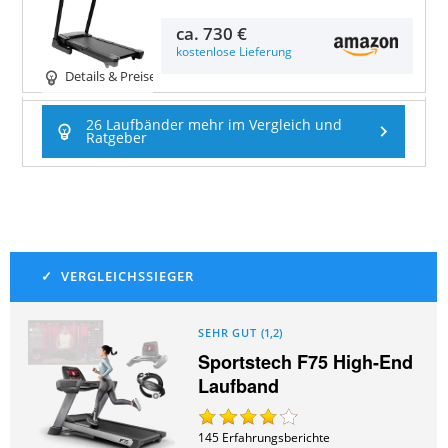
ca.
730 €
kostenlose Lieferung
Details & Preise
26 Laufbänder mehr im Vergleich und
Ratgeber
SEHR GUT
(
1,2
)
Sportstech F75 High-End
Laufband
145
Erfahrungsberichte