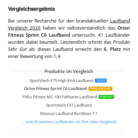
Vergleichsergebnis
Bei unserer Recherche für den brandaktuellen
Laufband
Vergleich 2026
haben wir selbstverständlich das
Orion
Fitness Sprint C6 Laufband
untersucht. 41 Laufbänder
wurden dabei beurteilt. Letztendlich schnitt das Produkt
Sehr Gut
ab: dieses Laufband erreicht den
6. Platz
mit
einer Bewertung von 1,4.
Produkte im Vergleich
Laufband Maxxus RunMaxx 7.3
AsVIVA Laufband T18 Pro
Reebok Jet 300 Bluetooth Laufband
Sportstech FX300 Ultra Slim Laufband
Fitifito FT850 Laufband
Reebok Jet 200 Bluetooth Laufband
Reebok Jet 100 Bluetooth Laufband
Sportstech F10 Laufband
WalkingPad Laufband
ArtSport Laufband Speedrunner 7000
Sportstech F17 Edles Laufband
CITYSPORTS Laufband Laufband Klap
NordicTrack Unisex-Adult S20 Laufba
Nero Sports Treadmill mit faltbarem
Miweba Sports elektrisches Laufband
CITYSPORTS Laufband
Hop-Sport Laufband HS-1000LB
Kinetic Sports KST2700FX Laufband
Fitifito FT900 mit TÜV GS Siegel Profi
ArtSport Laufband Speedrunner 3500
Sportstech DFT200 Büro Laufband
AsVIVA Laufband T20 Cardio Pro Run
Kinetic Sports KST2900FX Laufband
AsVIVA Laufband Cardio T16 Heimtrai
Reebok i-Run 3 Laufband
Kinetic Sports KST2500FX Laufband
Miweba Sports elektrisches Laufband
Fitifito FT800
Hammer Laufband Life Runner LR22I,
Kinetic Sports KST3000 Laufband kla
ISE Laufband für zuhause klappbar
Fitifito FT880 Laufband
AsVIVA Laufband T21 kompakt
WOOD TREE Laufband Heimlaufband
Laufhome Laufband 2 in 1 faltbares 
Sportstech F75 High-End Laufband
SIEGER
Orion Fitness Sprint C6 Laufband
PREIS-LEISTUNG
Fitfiu Fitness MC-100 Faltbares Laufband
SPARTIPP
Sportstech F37 Laufband
Maxxus Laufband RunMaxx 7.1
… und
36
weitere
Laufbänder
im Test oder Vergleich!