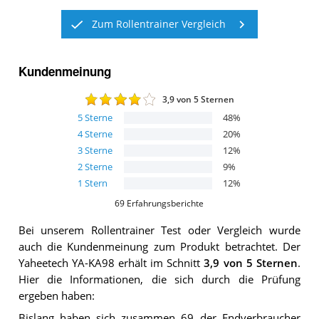
Zum Rollentrainer Vergleich
Kundenmeinung
3,9
von 5 Sternen
5
Sterne
48
%
4
Sterne
20
%
3
Sterne
12
%
2
Sterne
9
%
1
Stern
12
%
69
Erfahrungsberichte
Bei unserem
Rollentrainer
Test oder Vergleich wurde
auch die Kundenmeinung zum Produkt betrachtet.
Der
Yaheetech YA-KA98
erhält im Schnitt
3,9
von 5 Sternen
.
Hier die Informationen, die sich durch die Prüfung
ergeben haben:
Bislang haben sich zusammen 69 der Endverbraucher