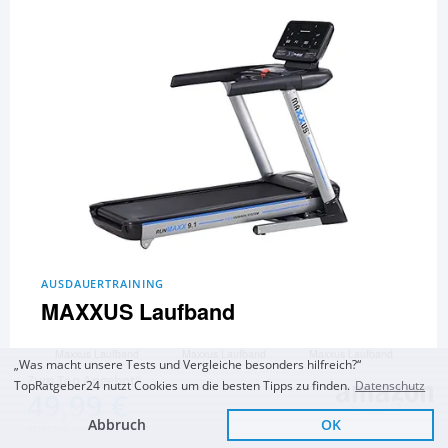
AUSDAUERTRAINING
MAXXUS Laufband
Maxxus Laufband
Maxxus Laufband
Maxxus Laufband
„Was macht unsere Tests und Vergleiche besonders hilfreich?“
RunMaxx 9.1
RunMaxx 90 Pro
RunMaxx 8.1
Zum Top Angebot
Laufband Maxxus
und 7 Artikel mehr...
TopRatgeber24 nutzt Cookies um die besten Tipps zu finden.
Datenschutz
49,99 €
RunMaxx 7.3
Abbruch
OK
KOSTENLOSE LIEFERUNG
Zum Vergleich und Ratgeber