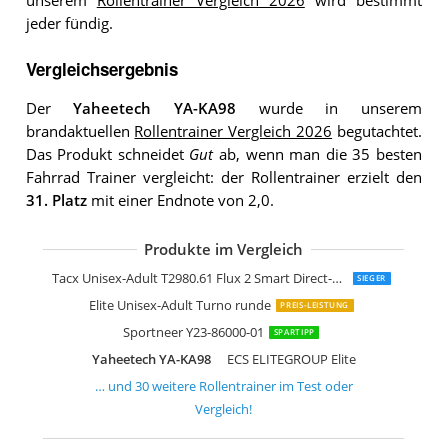
unserem
Rollentrainer Vergleich 2026
wird bestimmt
jeder fündig.
Vergleichsergebnis
Der
Yaheetech YA-KA98
wurde in unserem
brandaktuellen
Rollentrainer Vergleich 2026
begutachtet.
Das Produkt schneidet
Gut
ab, wenn man die 35 besten
Fahrrad Trainer vergleicht: der Rollentrainer erzielt den
31. Platz
mit einer Endnote von 2,0.
Produkte im Vergleich
Saris Unisex-Adult H3 Direct Drive Bicy
Tacx Fahrrad NEO Smart T-2800
Tacx Vortex Smart
Feedback Sports Omnium Trainer
Tacx Galaxia
Unbekannt Elite Rollentrainer Quick-
Elite Rollentrainer Arion FA003510038
Elite Novo Mag Speed 111303
eLITe Cubo Power E306
Elite Trainer Novo Force Pack
Unbekannt Elite Unisex
Tacx Rollentrainer Antares T1000
ECS ELITEGROUP Elite Unisex
Tacx Boost Bundle Indoor-Trainer
Relaxdays 10018322
Relaxdays Unisex Erwachsene Rollent
Tacx i-Genius Multiplayer T-2010
Ultrasport 3.309E+11
CXWXC Fahrrad Rollentrainer
Relaxdays Rollentrainer Fahrrad Radtr
Tacx Unisex-Adult T2980.61 Flux 2 Smart Direct-Drive Trainer
SIEGER
Elite Unisex-Adult Turno runde
PREIS-LEISTUNG
Sportneer Y23-86000-01
SPARTIPP
Yaheetech YA-KA98
ECS ELITEGROUP Elite
… und
30
weitere
Rollentrainer
im Test oder
Vergleich!