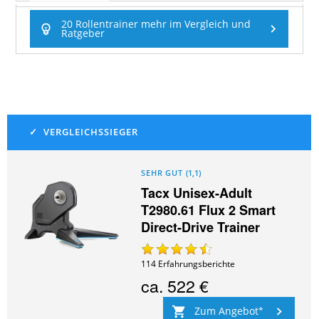
20 Rollentrainer mehr im Vergleich und
Ratgeber
SEHR GUT
(
1,1
)
Tacx Unisex-Adult
T2980.61 Flux 2 Smart
Direct-Drive Trainer
114
Erfahrungsberichte
ca.
522 €
Zum Angebot