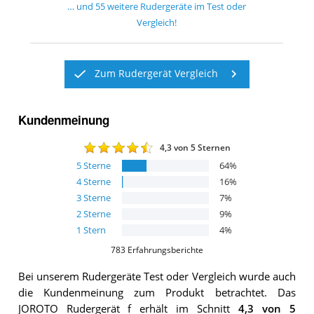
… und
55
weitere
Rudergeräte
im Test oder
Vergleich!
Zum Rudergerät Vergleich
Kundenmeinung
4,3
von 5 Sternen
5
Sterne
64
%
4
Sterne
16
%
3
Sterne
7
%
2
Sterne
9
%
1
Stern
4
%
783
Erfahrungsberichte
Bei unserem
Rudergeräte
Test oder Vergleich wurde auch
die Kundenmeinung zum Produkt betrachtet.
Das
JOROTO Rudergerät f
erhält im Schnitt
4,3
von 5