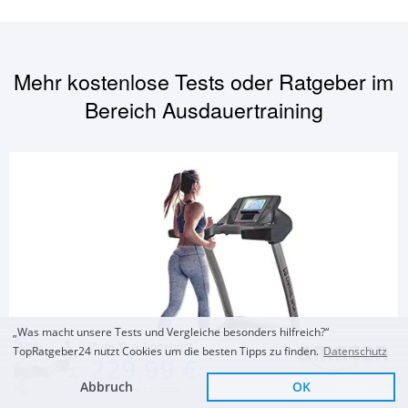
Mehr kostenlose Tests oder Ratgeber im
Bereich
Ausdauertraining
„Was macht unsere Tests und Vergleiche besonders hilfreich?“
Zum Top Angebot
TopRatgeber24 nutzt Cookies um die besten Tipps zu finden.
Datenschutz
229,99 €
Abbruch
OK
Lieferzeit 2 – 3 Tage
KOSTENLOSE LIEFERUNG