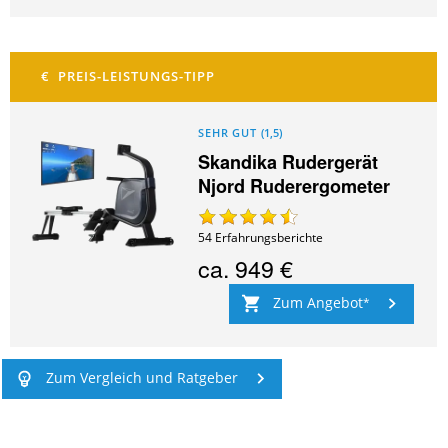
SEHR GUT
(
1,5
)
Skandika Rudergerät
Njord Ruderergometer
54
Erfahrungsberichte
ca.
949 €
Zum Angebot
Zum Vergleich und Ratgeber