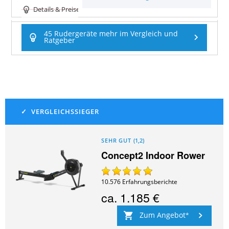
Details & Preise
45 Rudergeräte mehr im Vergleich und
Ratgeber
SEHR GUT
(
1,2
)
Concept2 Indoor Rower
10.576
Erfahrungsberichte
ca.
1.185 €
Zum Angebot