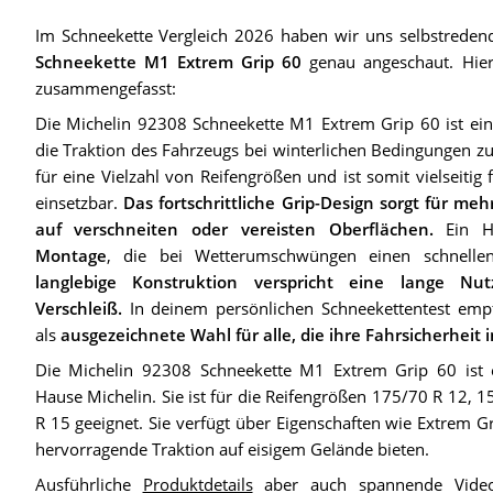
Im Schneekette Vergleich 2026 haben wir uns selbstreden
Schneekette M1 Extrem Grip 60
genau angeschaut. Hier 
zusammengefasst:
Die Michelin 92308 Schneekette M1 Extrem Grip 60 ist ei
die Traktion des Fahrzeugs bei winterlichen Bedingungen zu 
für eine Vielzahl von Reifengrößen und ist somit vielseitig
einsetzbar.
Das fortschrittliche Grip-Design sorgt für meh
auf verschneiten oder vereisten Oberflächen.
Ein Hi
Montage
, die bei Wetterumschwüngen einen schnelle
langlebige Konstruktion verspricht eine lange Nu
Verschleiß.
In deinem persönlichen Schneekettentest empf
als
ausgezeichnete Wahl für alle, die ihre Fahrsicherheit
Die Michelin 92308 Schneekette M1 Extrem Grip 60 ist 
Hause Michelin. Sie ist für die Reifengrößen 175/70 R 12, 
R 15 geeignet. Sie verfügt über Eigenschaften wie Extrem Gr
hervorragende Traktion auf eisigem Gelände bieten.
Ausführliche
Produktdetails
aber auch spannende Videos