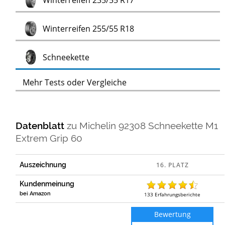
Winterreifen 235/55 R17
Test
Winterreifen 255/55 R18
Test
Schneekette
Mehr Tests oder Vergleiche
Datenblatt
zu
Michelin 92308 Schneekette M1
Extrem Grip 60
Auszeichnung
Kundenmeinung
bei Amazon
133
Erfahrungsberichte
Bewertung