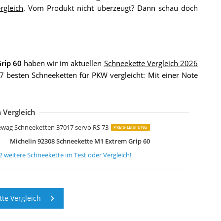
rgleich
. Vom Produkt nicht überzeugt? Dann schau doch
rip 60
haben wir im aktuellen
Schneekette Vergleich 2026
 besten Schneeketten für PKW vergleicht: Mit einer Note
 Vergleich
UD Schneeketten RUDcompact easy2go
ewag Schneeketten 12361 brenta-c 4x4 XMR 79V
ewag Schneeketten 37145 servo suv RSV 77
ÖNIG CL-10 100 Schneeketten
önig CB-12 104 Schneeketten 2 Stück
ichelin 92316 Schneekette M2 Extrem Grip Automatic 60
ewag Schneeketten 88990 snox pro SXP 560
escars Schneeketten NX3023
ilmer 18626 Schneekette SuperGrip KN80
UD Schneeketten RUDcompact GRIP
umex Schneeketten HUSA100
ichelin 92303 Textilschneeketten Easy Grip L13
ewag Schneeketten 37017 servo RS 73
PREIS-LEISTUNG
Michelin 92308 Schneekette M1 Extrem Grip 60
2
weitere
Schneekette
im Test oder Vergleich!
te Vergleich