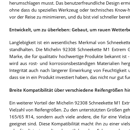
herumschlagen musst. Das benutzerfreundliche Design ermö
ohne dass du spezielles Werkzeug oder technisches Know-how
vor der Reise zu minimieren, und du bist viel schneller bereit
Entwickelt, um zu überleben: Gebaut, um rauen Wetter
Langlebigkeit ist ein wesentliches Merkmal von Schneeket
standhalten. Die Michelin 92308 Schneekette M1 Extrem G
Marke, die für qualitativ hochwertige Produkte bekannt ist -
wird aus rost- und korrosionsbeständigen Materialien hergest
Integrität auch nach längerer Einwirkung von Feuchtigkeit 
dass sie in ein Produkt investiert haben, das nicht nur gut 
Breite Kompatibilität über verschiedene Reifengrößen h
Ein weiterer Vorteil der Michelin 92308 Schneekette M1 Extr
Vielzahl von Reifengrößen. Zu den unterstützten Größen ge
165/65 R14, sondern auch viele andere, die für eine Vie
geeignet sind. Diese Kompatibilität macht ihn zu einer vie