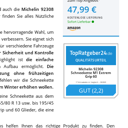
Zum Top Angebot
47,99 €
d auch die
Michelin 92308
finden Sie alles Nützliche
KOSTENLOSE LIEFERUNG
Sofort Lieferbar
ne hervorragende Wahl, um
verbessern. Sie eignet sich
 für verschiedene Fahrzeuge
r Sicherheit und Kontrolle
ghlight ist
die einfache
QUALITÄTSURTEIL
n Aufbau ermöglicht.
Die
Michelin 92308
tzung ohne frühzeitigen
Schneekette M1 Extrem
Grip 60
ehlen wir die Schneekette
17 Schneekette im Vergleich
–
09/2025
 im Winter erhöhen wollen.
GUT
(
2,2
)
eine Schneekette aus dem
155/80 R 13 usw. bis 195/45
ip und 60 Glieder, die eine
 helfen Ihnen das richtige Produkt zu finden. Den