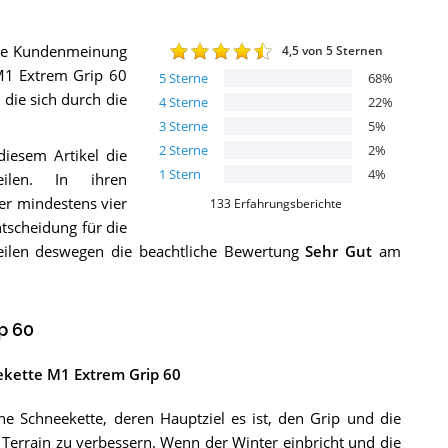
die Kundenmeinung
4,5
von 5 Sternen
M1 Extrem Grip 60
5
Sterne
68
%
 die sich durch die
4
Sterne
22
%
3
Sterne
5
%
2
Sterne
2
%
iesem Artikel die
1
Stern
4
%
len. In ihren
r mindestens vier
133
Erfahrungsberichte
ntscheidung für die
eilen deswegen die beachtliche Bewertung
Sehr Gut
am
p 60
ekette M1 Extrem Grip 60
e Schneekette, deren Hauptziel es ist, den Grip und die
Terrain zu verbessern. Wenn der Winter einbricht und die