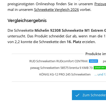
preisgünstigsten Onlineshop finden Sie in unserem
Preisve
mal in unserem
Schneekette Vergleich 2026
vorbei.
Vergleichsergebnis
Die Schneekette
Michelin 92308 Schneekette M1 Extrem G
untersucht. Das Produkt schneidet
Gut
ab, wenn man die 17
von 2,2 konnte die Schneekette den
16. Platz
erzielen.
Produkte im
R
p
p
K
K
M
p
L
F
R
S
M
RUD Schneeketten RUDcomfort CENTRAX
p
SIEGER
pewag Schneeketten 58575 brenta 9 XMB 73
SPARTIPP
KÖNIG XG-12 PRO 245 Schneeketten
… und
1
Zum Schneeket