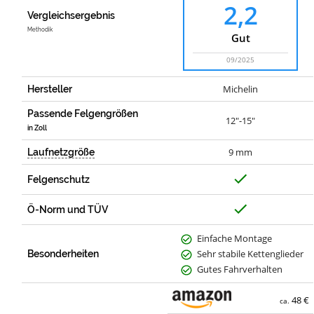
2,2
Vergleichsergebnis
Methodik
Gut
09/2025
Michelin
Hersteller
Passende Felgengrößen
12"-15"
in Zoll
9 mm
Laufnetzgröße
J
Felgenschutz
a
J
Ö-Norm und TÜV
a
Einfache Montage
Sehr stabile Kettenglieder
Besonderheiten
Gutes Fahrverhalten
48 €
ca.