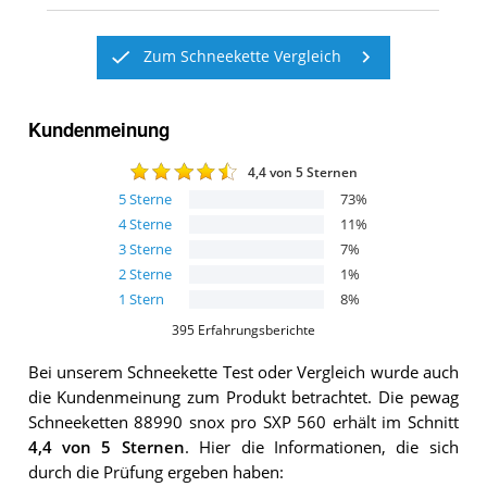
Zum Schneekette Vergleich
Kundenmeinung
4,4
von 5 Sternen
5
Sterne
73
%
4
Sterne
11
%
3
Sterne
7
%
2
Sterne
1
%
1
Stern
8
%
395
Erfahrungsberichte
Bei unserem
Schneekette
Test oder Vergleich wurde auch
die Kundenmeinung zum Produkt betrachtet.
Die
pewag
Schneeketten 88990 snox pro SXP 560
erhält im Schnitt
4,4
von 5 Sternen
. Hier die Informationen, die sich
durch die Prüfung ergeben haben: