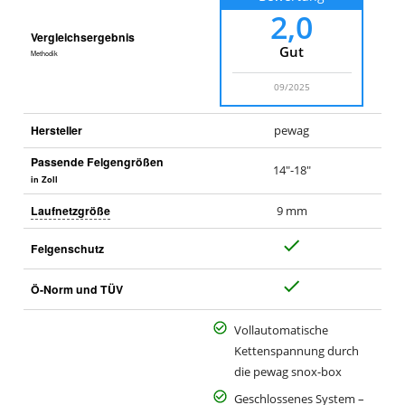
2,0
Vergleichsergebnis
Gut
Methodik
09/2025
Hersteller
pewag
Passende Felgengrößen
14"-18"
in Zoll
Laufnetzgröße
9 mm
J
Felgenschutz
a
J
Ö-Norm und TÜV
a
Vollautomatische
Kettenspannung durch
die pewag snox-box
Geschlossenes System –