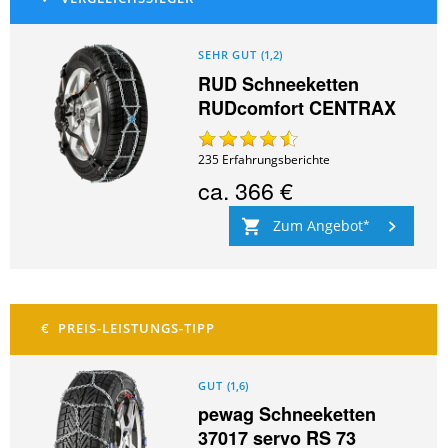
SEHR GUT
(
1,2
)
RUD Schneeketten
RUDcomfort CENTRAX
235
Erfahrungsberichte
ca.
366 €
Zum Angebot
GUT
(
1,6
)
pewag Schneeketten
37017 servo RS 73