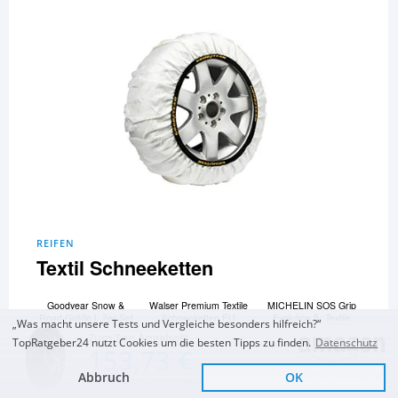
REIFEN
Textil Schneeketten
Goodyear Snow &
Walser Premium Textile
MICHELIN SOS Grip
Road Größe L 2er Set
Schneeketten EU
Evolution 5- Textile
„Was macht unsere Tests und Vergleiche besonders hilfreich?“
Textil Schneeketten
Norm 16662-1
Schneesocken
Zum Top Angebot
homologiert
TopRatgeber24 nutzt Cookies um die besten Tipps zu finden.
Datenschutz
153,73 €
Goodyear Star Gripper
und 9 Artikel mehr...
Textile Schneeketten
Abbruch
OK
Sofort Lieferbar
KOSTENLOSE LIEFERUNG