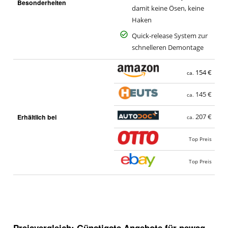
Besonderheiten
damit keine Ösen, keine
Haken
Quick-release System zur
schnelleren Demontage
154 €
ca.
145 €
ca.
Erhältlich bei
207 €
ca.
Top Preis
Top Preis
Preisvergleich: Günstigste Angebote für
pewag