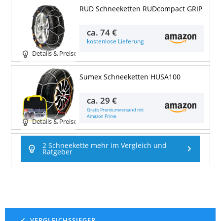
RUD Schneeketten RUDcompact GRIP
ca.
74 €
kostenlose Lieferung
Details & Preise
Sumex Schneeketten HUSA100
ca.
29 €
Gratis Premiumversand mit
Amazon Prime
Details & Preise
2 Schneekette mehr im Vergleich und
Ratgeber