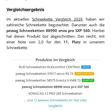
Vergleichsergebnis
Im aktuellen
Schneekette Vergleich 2026
haben wir
zahlreiche Schneekette begutachtet. Darunter auch die
pewag Schneeketten 88990 snox pro SXP 560
. Hierbei
hat dieses Produkt
Gut
abgeschnitten: Das reicht, mit
einer Note von 2,0 für den
11. Platz
in unserem
Schneekette.
Produkte im Vergleich
RUD Schneeketten RUDcompact easy
pewag Schneeketten 12361 brenta-c 
pewag Schneeketten 37145 servo suv
KÖNIG CL-10 100 Schneeketten
König CB-12 104 Schneeketten 2 Stüc
Lescars Schneeketten NX3023
Filmer 18626 Schneekette SuperGrip 
RUD Schneeketten RUDcompact GRIP
Sumex Schneeketten HUSA100
Michelin 92308 Schneekette M1 Extre
Michelin 92303 Textilschneeketten Eas
RUD Schneeketten RUDcomfort CENTRAX
SIEGER
pewag Schneeketten 37017 servo RS 73
PREIS-LEISTUNG
pewag Schneeketten 58575 brenta 9 XMB 73
SPARTIPP
pewag Schneeketten 88990 snox pro SXP 560
KÖNIG XG-12 PRO 245 Schneeketten
… und
12
weitere
Schneekette
im Test oder
Vergleich!