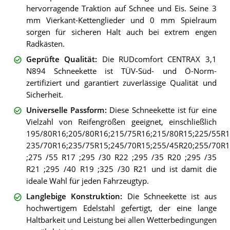
hervorragende Traktion auf Schnee und Eis. Seine 3
mm Vierkant-Kettenglieder und 0 mm Spielraum
sorgen für sicheren Halt auch bei extrem engen
Radkästen.
Geprüfte Qualität
:
Die RUDcomfort CENTRAX 3,1
N894 Schneekette ist TÜV-Süd- und Ö-Norm-
zertifiziert und garantiert zuverlässige Qualität und
Sicherheit.
Universelle Passform
:
Diese Schneekette ist für eine
Vielzahl von Reifengrößen geeignet, einschließlich
195/80R16;205/80R16;215/75R16;215/80R15;225/55R1
235/70R16;235/75R15;245/70R15;255/45R20;255/70R1
;275 /55 R17 ;295 /30 R22 ;295 /35 R20 ;295 /35
R21 ;295 /40 R19 ;325 /30 R21 und ist damit die
ideale Wahl für jeden Fahrzeugtyp.
Langlebige Konstruktion
:
Die Schneekette ist aus
hochwertigem Edelstahl gefertigt, der eine lange
Haltbarkeit und Leistung bei allen Wetterbedingungen