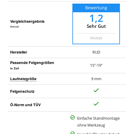
Bewertung
1,2
Vergleichsergebnis
Sehr Gut
Methodik
09/2025
Hersteller
RUD
Passende Felgengrößen
15"-19"
in Zoll
Laufnetzgröße
9 mm
J
Felgenschutz
a
J
Ö-Norm und TÜV
a
Einfache Standmontage
ohne Werkzeug