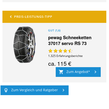
GUT
(
1,6
)
pewag Schneeketten
37017 servo RS 73
1.325
Erfahrungsberichte
ca.
115 €
Zum Angebot
Zum Vergleich und Ratgeber