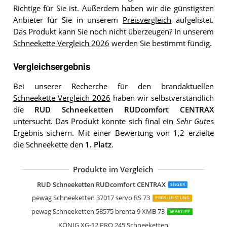
Richtige für Sie ist. Außerdem haben wir die günstigsten
Anbieter für Sie in unserem
Preisvergleich
aufgelistet.
Das Produkt kann Sie noch nicht überzeugen? In unserem
Schneekette Vergleich 2026
werden Sie bestimmt fündig.
Vergleichsergebnis
Bei unserer Recherche für den brandaktuellen
Schneekette Vergleich 2026
haben wir selbstverständlich
die
RUD Schneeketten RUDcomfort CENTRAX
untersucht. Das Produkt konnte sich final ein
Sehr Gut
es
Ergebnis sichern. Mit einer Bewertung von 1,2 erzielte
die Schneekette den
1. Platz
.
Produkte im Vergleich
pewag Schneeketten 12361 brenta-c 
pewag Schneeketten 37145 servo suv
KÖNIG CL-10 100 Schneeketten
König CB-12 104 Schneeketten 2 Stüc
pewag Schneeketten 88990 snox pro 
Lescars Schneeketten NX3023
Filmer 18626 Schneekette SuperGrip 
RUD Schneeketten RUDcompact GRIP
Sumex Schneeketten HUSA100
Michelin 92308 Schneekette M1 Extre
Michelin 92303 Textilschneeketten Eas
RUD Schneeketten RUDcomfort CENTRAX
SIEGER
pewag Schneeketten 37017 servo RS 73
PREIS-LEISTUNG
pewag Schneeketten 58575 brenta 9 XMB 73
SPARTIPP
KÖNIG XG-12 PRO 245 Schneeketten