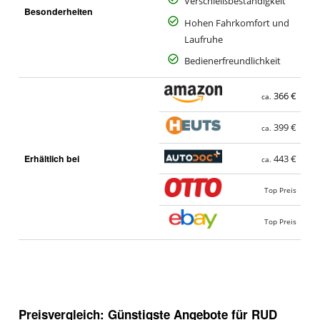
Verschleißbeständigkeit
Besonderheiten
Hohen Fahrkomfort und
Laufruhe
Bedienerfreundlichkeit
366 €
ca.
399 €
ca.
Erhältlich bei
443 €
ca.
Top Preis
Top Preis
Preisvergleich: Günstigste Angebote für
RUD