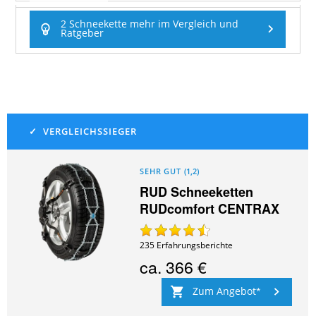
2 Schneekette mehr im Vergleich und
Ratgeber
SEHR GUT
(
1,2
)
RUD Schneeketten
RUDcomfort CENTRAX
235
Erfahrungsberichte
ca.
366 €
Zum Angebot