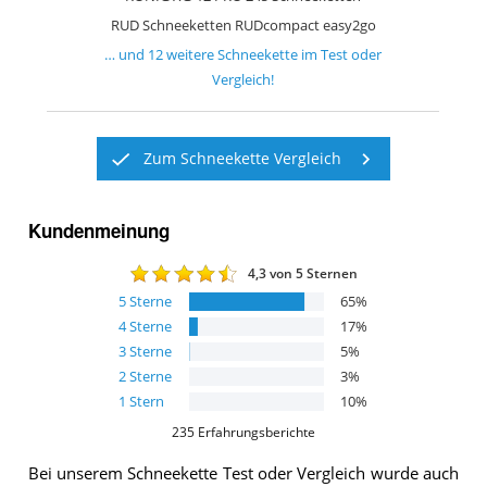
RUD Schneeketten RUDcompact easy2go
… und
12
weitere
Schneekette
im Test oder
Vergleich!
Zum Schneekette Vergleich
Kundenmeinung
4,3
von 5 Sternen
5
Sterne
65
%
4
Sterne
17
%
3
Sterne
5
%
2
Sterne
3
%
1
Stern
10
%
235
Erfahrungsberichte
Bei unserem
Schneekette
Test oder Vergleich wurde auch