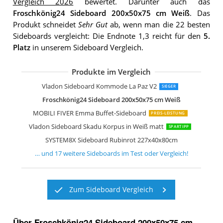
Vergleich 2026
bewertet. Darunter auch das
Froschkönig24 Sideboard 200x50x75 cm Weiß
. Das
Produkt schneidet
Sehr Gut
ab, wenn man die 22 besten
Sideboards vergleicht: Die Endnote 1,3 reicht für den
5.
Platz
in unserem Sideboard Vergleich.
Produkte im Vergleich
Vladon Sideboard Kommode Valencia
Artigiani Veneti Riuniti Sideboard Des
Kare Design Sideboard Electro
FURNLUX Sideboard Stilig Weiß
Vladon Sideboard Kommode Valencia
Wermo 135 cm Sideboard Wohnzimm
Vladon Sideboard Kommode Flow
Jaxenor Sideboard mit Schubladen
SPACEREBELS Kommode mit 3 Türen
Stella Trading Drift Sideboard
IDMarket Phoenix Sideboard 140 cm
Vladon Sideboard Kommode Sylt V2
Vladon Sideboard Kommode La Paz V2
SIEGER
Froschkönig24 Sideboard 200x50x75 cm Weiß
MOBILI FIVER Emma Buffet-Sideboard
PREIS-LEISTUNG
Vladon Sideboard Skadu Korpus in Weiß matt
SPARTIPP
SYSTEM8X Sideboard Rubinrot 227x40x80cm
… und
17
weitere
Sideboards
im Test oder Vergleich!
Zum Sideboard Vergleich
Über Froschkönig24 Sideboard 200x50x75 cm