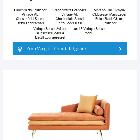
Phoenixarts Echtleder
Phoenixarts Echtleder
Vintage-Line Design-
Vintage Alu
Vintage Alu
Clubsessel Mars Leder
Chesterfield Sessel
Chesterfield Sessel
Belon Black Chrom
Retro Ledersessel
Retro Ledersessel
Echtleder
Vintage Sessel Aviator
und 6 Vintage Sessel
Clubsessel Leder &
mehr...
Metall Loungesessel
Zum Vergleich und Ratgeber