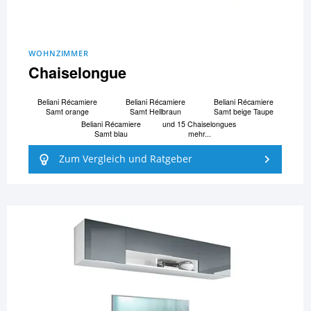
WOHNZIMMER
Chaiselongue
Beliani Ré­ca­mi­e­re
Beliani Ré­ca­mi­e­re
Beliani Ré­ca­mi­e­re
Samt orange
Samt Hellbraun
Samt beige Taupe
Beliani Ré­ca­mi­e­re
und 15 Chaiselongues
Samt blau
mehr...
Zum Vergleich und Ratgeber