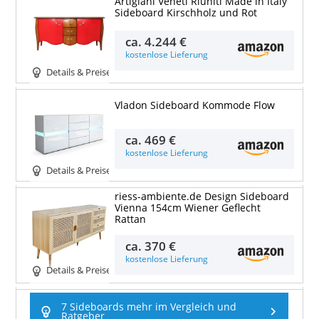
Artigiani Veneti Riuniti Made in Italy
Sideboard Kirschholz und Rot
ca.
4.244 €
kostenlose Lieferung
Details & Preise
Vladon Sideboard Kommode Flow
ca.
469 €
kostenlose Lieferung
Details & Preise
riess-ambiente.de Design Sideboard
Vienna 154cm Wiener Geflecht
Rattan
ca.
370 €
kostenlose Lieferung
Details & Preise
7 Sideboards mehr im Vergleich und
Ratgeber