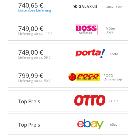
740,65 €
Galaxus.de
kostenlose Lieferung
749,00 €
Möbel
Boss
Lieferung ab ca.
119 €
749,00 €
porta
Lieferung ab ca.
59 €
799,99 €
POCO
Onlineshop
Lieferung ab ca.
50 €
Top Preis
OTTO
Top Preis
eBay