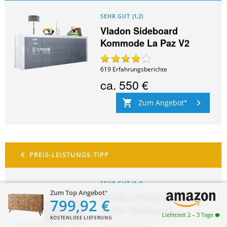
SEHR GUT
(
1,2
)
Vladon Sideboard
Kommode La Paz V2
619
Erfahrungsberichte
ca.
550 €
Zum Angebot
SEHR GUT
(
1,4
)
Zum Top Angebot
MOBILI FIVER Emma
799,92 €
Buffet-Sideboard
Lieferzeit 2 – 3 Tage
KOSTENLOSE LIEFERUNG