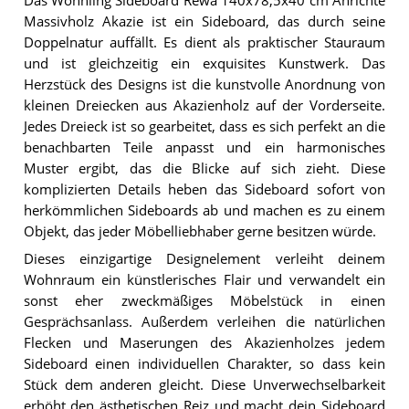
Das Wohnling Sideboard Rewa 140x78,5x40 cm Anrichte
Massivholz Akazie ist ein Sideboard, das durch seine
Doppelnatur auffällt. Es dient als praktischer Stauraum
und ist gleichzeitig ein exquisites Kunstwerk. Das
Herzstück des Designs ist die kunstvolle Anordnung von
kleinen Dreiecken aus Akazienholz auf der Vorderseite.
Jedes Dreieck ist so gearbeitet, dass es sich perfekt an die
benachbarten Teile anpasst und ein harmonisches
Muster ergibt, das die Blicke auf sich zieht. Diese
komplizierten Details heben das Sideboard sofort von
herkömmlichen Sideboards ab und machen es zu einem
Objekt, das jeder Möbelliebhaber gerne besitzen würde.
Dieses einzigartige Designelement verleiht deinem
Wohnraum ein künstlerisches Flair und verwandelt ein
sonst eher zweckmäßiges Möbelstück in einen
Gesprächsanlass. Außerdem verleihen die natürlichen
Flecken und Maserungen des Akazienholzes jedem
Sideboard einen individuellen Charakter, so dass kein
Stück dem anderen gleicht. Diese Unverwechselbarkeit
erhöht den ästhetischen Reiz und macht dein Sideboard