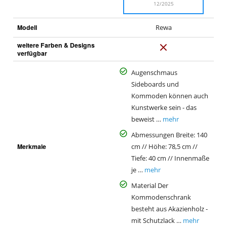
12/2025
Modell
Rewa
weitere Farben & Designs
N
verfügbar
e
i
Augenschmaus
n
Sideboards und
Kommoden können auch
Kunstwerke sein - das
beweist …
mehr
Abmessungen Breite: 140
Merkmale
cm // Höhe: 78,5 cm //
Tiefe: 40 cm // Innenmaße
je …
mehr
Material Der
Kommodenschrank
besteht aus Akazienholz -
mit Schutzlack …
mehr