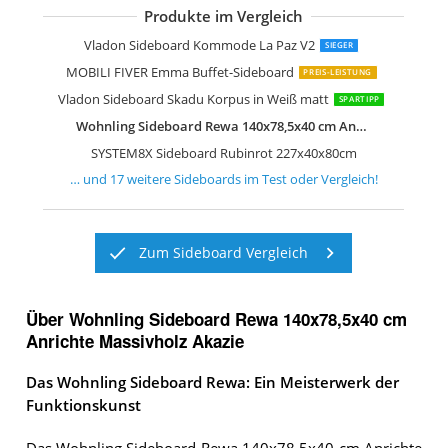
Produkte im Vergleich
Vladon Sideboard Kommode Valencia
Artigiani Veneti Riuniti Sideboard Des
Froschkönig24 Sideboard 200x50x75 
Kare Design Sideboard Electro
FURNLUX Sideboard Stilig Weiß
Vladon Sideboard Kommode Valencia
Wermo 135 cm Sideboard Wohnzimm
Vladon Sideboard Kommode Flow
Jaxenor Sideboard mit Schubladen
SPACEREBELS Kommode mit 3 Türen
Stella Trading Drift Sideboard
IDMarket Phoenix Sideboard 140 cm
Vladon Sideboard Kommode Sylt V2
Vladon Sideboard Kommode La Paz V2
SIEGER
MOBILI FIVER Emma Buffet-Sideboard
PREIS-LEISTUNG
Vladon Sideboard Skadu Korpus in Weiß matt
SPARTIPP
Wohnling Sideboard Rewa 140x78,5x40 cm Anrichte Massivholz Akazie
SYSTEM8X Sideboard Rubinrot 227x40x80cm
… und
17
weitere
Sideboards
im Test oder Vergleich!
Zum Sideboard Vergleich
Über Wohnling Sideboard Rewa 140x78,5x40 cm
Anrichte Massivholz Akazie
Das Wohnling Sideboard Rewa: Ein Meisterwerk der
Funktionskunst