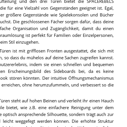
ufteilung und den drei Türen bietet die SPACEREBELS
e für eine Vielzahl von Gegenständen geeignet ist. Egal,
der größere Gegenstände wie Spielekonsolen und Bücher
auchst. Die geschlossenen Fächer sorgen dafür, dass deine
nfache Organisation und Zugänglichkeit, damit du einen
aumlösung ist perfekt für Familien oder Einzelpersonen,
eim Stil einzugehen.
n ist mit grifflosen Fronten ausgestattet, die sich mit
, so dass du mühelos auf deine Sachen zugreifen kannst.
enutzererlebnis, indem sie einen schnellen und bequemen
en Erscheinungsbild des Sideboards bei, da es keine
 Look stören könnten. Der intuitive Öffnungsmechanismus
zu erreichen, ohne herumzufummeln, und verbessert so die
en steht auf hohen Beinen und verleiht ihr einen Hauch
ile bietet, wie z.B. eine einfachere Reinigung unter dem
e optisch ansprechende Silhouette, sondern trägt auch zur
leicht weggefegt werden können. Die erhöhte Struktur