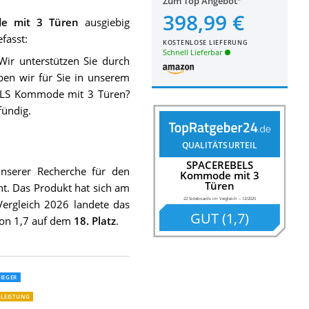
Zum Top Angebot
398,99 €
e mit 3 Türen
ausgiebig
fasst:
KOSTENLOSE LIEFERUNG
Schnell Lieferbar
 Wir unterstützen Sie durch
ben wir für Sie in unserem
BELS Kommode mit 3 Türen?
ündig.
QUALITÄTSURTEIL
SPACEREBELS
serer Recherche für den
Kommode mit 3
Türen
ht. Das Produkt hat sich am
22 Sideboards im Vergleich
–
12/2025
Vergleich 2026 landete das
GUT
(
1,7
)
on 1,7 auf dem
18. Platz
.
d Kommode Valencia
iuniti Sideboard Design 3 Türen
deboard 200x50x75 cm Weiß
oard Electro
d Stilig Weiß
d Kommode Valencia
rd Rewa 140x78,5x40 cm Anrichte Massivholz Akazie
ideboard Wohnzimmer
iuniti Made in Italy Sideboard Kirschholz und Rot
d Kommode Flow
 Design Sideboard Vienna 154cm Wiener Geflecht Rattan
Sideboard mit Wellendesign 152 cm Weiß Gold Aufbewahrungsschrank fü
d mit Schubladen
ode Weiß Sideboard Wohnzimmer
ft Sideboard
 Sideboard 140 cm
d Kommode Sylt V2
SIEGER
-LEISTUNG