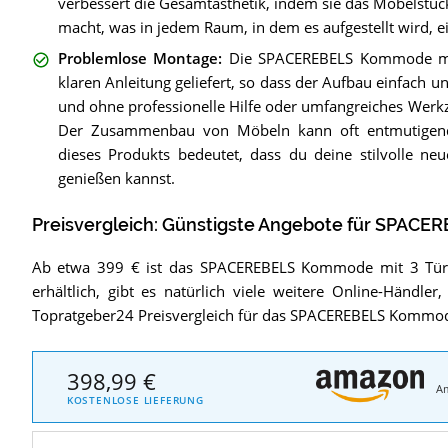
verbessert die Gesamtästhetik, indem sie das Möbelstück
macht, was in jedem Raum, in dem es aufgestellt wird, e
Problemlose Montage
:
Die SPACEREBELS Kommode mit
klaren Anleitung geliefert, so dass der Aufbau einfach un
und ohne professionelle Hilfe oder umfangreiches Werk
Der Zusammenbau von Möbeln kann oft entmutigend 
dieses Produkts bedeutet, dass du deine stilvolle ne
genießen kannst.
Preisvergleich: Günstigste Angebote für
SPACERE
Ab etwa 399 € ist das SPACEREBELS Kommode mit 3 Tü
erhältlich, gibt es natürlich viele weitere Online-Händl
Topratgeber24 Preisvergleich für das SPACEREBELS Kommode
398,99 €
A
KOSTENLOSE LIEFERUNG