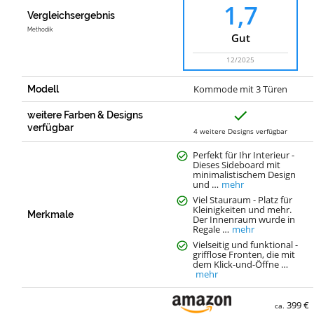
1,7
Vergleichsergebnis
Methodik
Gut
12/2025
Kommode mit 3 Türen
Modell
J
weitere Farben & Designs
a
verfügbar
4 weitere Designs verfügbar
Perfekt für Ihr Interieur -
Dieses Sideboard mit
minimalistischem Design
und …
mehr
Viel Stauraum - Platz für
Kleinigkeiten und mehr.
Merkmale
Der Innenraum wurde in
Regale …
mehr
Vielseitig und funktional -
grifflose Fronten, die mit
dem Klick-und-Öffne …
mehr
399 €
ca.