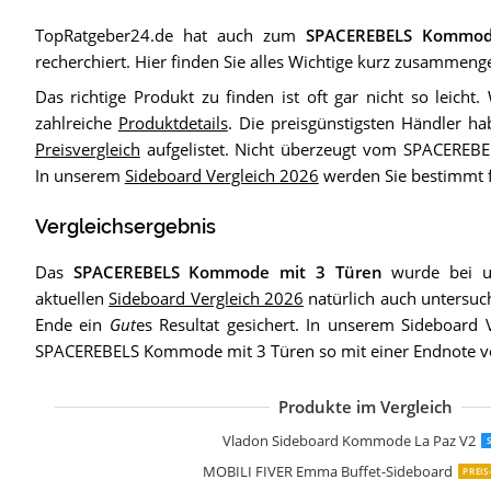
TopRatgeber24.de hat auch zum
SPACEREBELS Kommod
recherchiert. Hier finden Sie alles Wichtige kurz zusammenge
Das richtige Produkt zu finden ist oft gar nicht so leicht.
zahlreiche
Produktdetails
. Die preisgünstigsten Händler ha
Preisvergleich
aufgelistet. Nicht überzeugt vom SPACERE
In unserem
Sideboard Vergleich 2026
werden Sie bestimmt f
Vergleichsergebnis
Das
SPACEREBELS Kommode mit 3 Türen
wurde bei un
aktuellen
Sideboard Vergleich 2026
natürlich auch untersuc
Ende ein
Gut
es Resultat gesichert. In unserem Sideboard 
SPACEREBELS Kommode mit 3 Türen so mit einer Endnote v
Produkte im Vergleich
Vladon Sideboar
Artigiani Veneti R
Froschkönig24 Si
Kare Design Sideb
FURNLUX Sideboar
Vladon Sideboar
Wohnling Sideboa
Wermo 135 cm S
Artigiani Veneti R
Vladon Sideboar
riess-ambiente.de
Bladez Modernes 
Jaxenor Sideboar
LANTRO JS Komm
Stella Trading Dri
IDMarket Phoenix
Vladon Sideboar
Vladon Sideboard Kommode La Paz V2
MOBILI FIVER Emma Buffet-Sideboard
PREIS