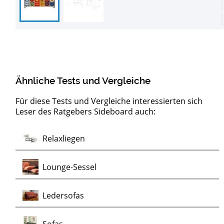
Ähnliche Tests und Vergleiche
Für diese Tests und Vergleiche interessierten sich
Leser des Ratgebers Sideboard auch:
Barock
Test
Test
Test
Test
Test
Test
Lowboards
Kommoden
Clubsessel
Möbelklassiker
Schaukelstühle
Vitrinen
Wohnwände
Chaiselongues
Vintage Sessel
Test
Relaxliegen
Test
Kommoden
Test
Test
Test
Test
Lounge-Sessel
Test
Ledersofas
Test