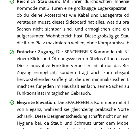
Reichlich Stauraum
:
Mit ihrer durchdachten Innena
Kommode mit 3 Türen eine großzügige Lagerkapazität, di
ob du kleine Accessoires wie Kabel und Ladegeräte o
verstauen musst, dieses Sideboard hat alles, was du br
Sachen nicht sichtbar sind, und ermöglichen eine ei
aufgeräumten Wohnbereich hast. Diese großzügige Staur
die ihren Platz maximieren wollen, ohne Kompromisse b
Einfacher Zugang
:
Die SPACEREBELS Kommode mit 3 Türe
einem Klick- und Öffnungssystem mühelos öffnen lassen
Diese innovative Funktion verbessert nicht nur das B
Zugang ermöglicht, sondern trägt auch zum elegant
hervorstehenden Griffe gibt, die den minimalistischen
macht es für jeden im Haushalt einfach, seine Sachen 
Funktionalität im täglichen Gebrauch.
Elegante Elevation
:
Die SPACEREBELS Kommode mit 3 Tür
von Eleganz, während sie gleichzeitig praktische Vorte
Schrank. Diese Designentscheidung schafft nicht nur ein
Hygiene bei, da Staub und Schmutz unter dem Möbel 