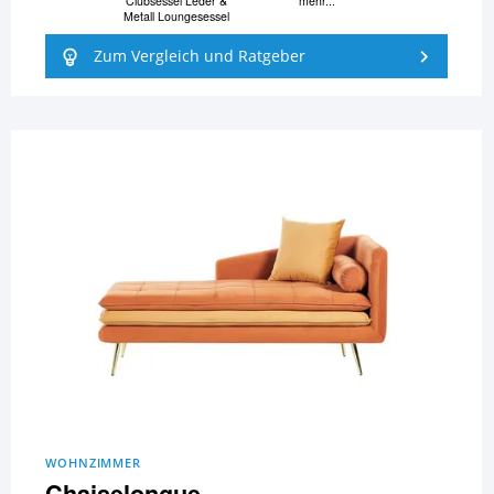
Clubsessel Leder &
mehr...
Metall Loungesessel
Zum Vergleich und Ratgeber
WOHNZIMMER
Chaiselongue