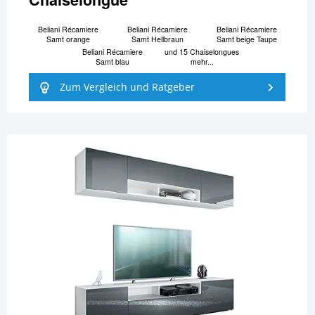
Beliani Ré­ca­mi­e­re
Beliani Ré­ca­mi­e­re
Beliani Ré­ca­mi­e­re
Samt orange
Samt Hellbraun
Samt beige Taupe
Beliani Ré­ca­mi­e­re
und 15 Chaiselongues
Samt blau
mehr...
Zum Vergleich und Ratgeber