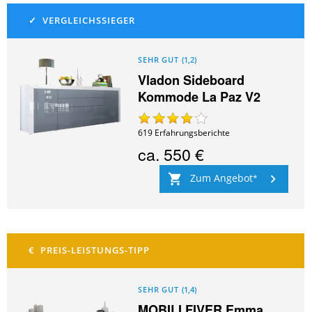
SEHR GUT
(
1,2
)
Vladon Sideboard
Kommode La Paz V2
619
Erfahrungsberichte
ca.
550 €
Zum Angebot
SEHR GUT
(
1,4
)
MOBILI FIVER Emma