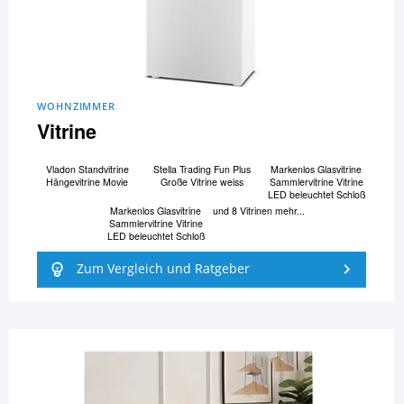
WOHNZIMMER
Vitrine
Vladon Standvitrine
Stella Trading Fun Plus
Markenlos Glasvitrine
Hängevitrine Movie
Große Vitrine weiss
Sammlervitrine Vitrine
LED beleuchtet Schloß
Markenlos Glasvitrine
und 8 Vitrinen mehr...
Sammlervitrine Vitrine
LED beleuchtet Schloß
Zum Vergleich und Ratgeber