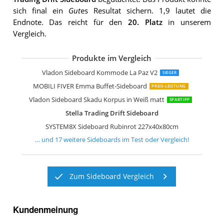
sich final ein
Gut
es Resultat sichern. 1,9 lautet die
Endnote. Das reicht für den
20. Platz
in unserem
Vergleich.
Produkte im Vergleich
Vladon Sideboard Kommode Valencia
Artigiani Veneti Riuniti Sideboard Des
Froschkönig24 Sideboard 200x50x75 
Kare Design Sideboard Electro
FURNLUX Sideboard Stilig Weiß
Vladon Sideboard Kommode Valencia
Wermo 135 cm Sideboard Wohnzimm
Vladon Sideboard Kommode Flow
Jaxenor Sideboard mit Schubladen
SPACEREBELS Kommode mit 3 Türen
IDMarket Phoenix Sideboard 140 cm
Vladon Sideboard Kommode Sylt V2
Vladon Sideboard Kommode La Paz V2
SIEGER
MOBILI FIVER Emma Buffet-Sideboard
PREIS-LEISTUNG
Vladon Sideboard Skadu Korpus in Weiß matt
SPARTIPP
Stella Trading Drift Sideboard
SYSTEM8X Sideboard Rubinrot 227x40x80cm
… und
17
weitere
Sideboards
im Test oder Vergleich!
Zum Sideboard Vergleich
Kundenmeinung