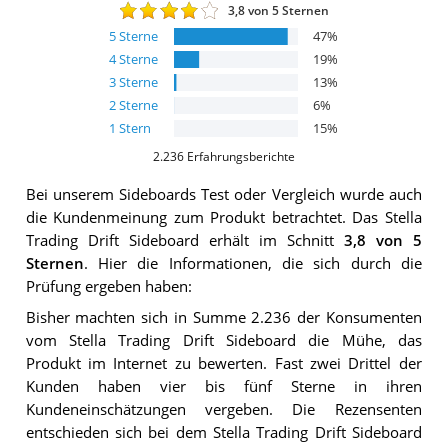
3,8
von 5 Sternen
5
Sterne
47
%
4
Sterne
19
%
3
Sterne
13
%
2
Sterne
6
%
1
Stern
15
%
2.236
Erfahrungsberichte
Bei unserem
Sideboards
Test oder Vergleich wurde auch
die Kundenmeinung zum Produkt betrachtet.
Das
Stella
Trading Drift Sideboard
erhält im Schnitt
3,8
von 5
Sternen
. Hier die Informationen, die sich durch die
Prüfung ergeben haben:
Bisher machten sich in Summe 2.236 der Konsumenten
vom Stella Trading Drift Sideboard die Mühe, das
Produkt im Internet zu bewerten. Fast zwei Drittel der
Kunden haben vier bis fünf Sterne in ihren
Kundeneinschätzungen vergeben. Die Rezensenten
entschieden sich bei dem Stella Trading Drift Sideboard