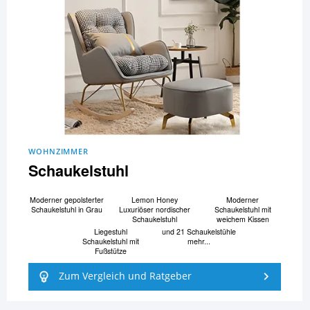
WOHNZIMMER
Schaukelstuhl
Moderner gepolsterter
Lemon Honey
Moderner
Schaukelstuhl in Grau
Luxuriöser nordischer
Schaukelstuhl mit
Schaukelstuhl
weichem Kissen
Liegestuhl
und 21 Schaukelstühle
Schaukelstuhl mit
mehr...
Fußstütze
Zum Vergleich und Ratgeber