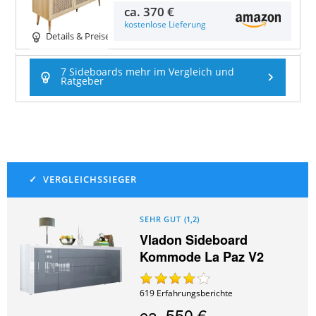
ca.
370 €
kostenlose Lieferung
Details & Preise
7 Sideboards mehr im Vergleich und
Ratgeber
SEHR GUT
(
1,2
)
Vladon Sideboard
Kommode La Paz V2
619
Erfahrungsberichte
ca.
550 €