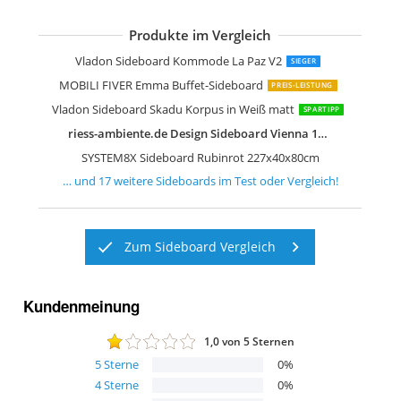
Produkte im Vergleich
Vladon Sideboard Kommode Valencia
Artigiani Veneti Riuniti Sideboard Des
Froschkönig24 Sideboard 200x50x75 
Kare Design Sideboard Electro
FURNLUX Sideboard Stilig Weiß
Vladon Sideboard Kommode Valencia
Wermo 135 cm Sideboard Wohnzimm
Vladon Sideboard Kommode Flow
Jaxenor Sideboard mit Schubladen
SPACEREBELS Kommode mit 3 Türen
Stella Trading Drift Sideboard
IDMarket Phoenix Sideboard 140 cm
Vladon Sideboard Kommode Sylt V2
Vladon Sideboard Kommode La Paz V2
SIEGER
MOBILI FIVER Emma Buffet-Sideboard
PREIS-LEISTUNG
Vladon Sideboard Skadu Korpus in Weiß matt
SPARTIPP
riess-ambiente.de Design Sideboard Vienna 154cm Wiener Geflecht Rattan
SYSTEM8X Sideboard Rubinrot 227x40x80cm
… und
17
weitere
Sideboards
im Test oder Vergleich!
Zum Sideboard Vergleich
Kundenmeinung
1,0
von 5 Sternen
5
Sterne
0
%
4
Sterne
0
%