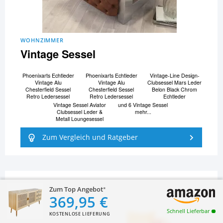
WOHNZIMMER
Vintage Sessel
Phoenixarts Echtleder
Phoenixarts Echtleder
Vintage-Line Design-
Vintage Alu
Vintage Alu
Clubsessel Mars Leder
Chesterfield Sessel
Chesterfield Sessel
Belon Black Chrom
Retro Ledersessel
Retro Ledersessel
Echtleder
Vintage Sessel Aviator
und 6 Vintage Sessel
Clubsessel Leder &
mehr...
Metall Loungesessel
Zum Vergleich und Ratgeber
Zum Top Angebot
369,95 €
Schnell Lieferbar
KOSTENLOSE LIEFERUNG