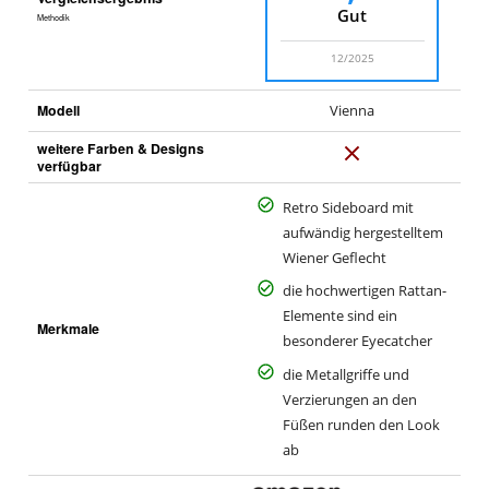
Gut
Methodik
12/2025
Modell
Vienna
weitere Farben & Designs
N
verfügbar
e
i
Retro Sideboard mit
n
aufwändig hergestelltem
Wiener Geflecht
die hochwertigen Rattan-
Elemente sind ein
Merkmale
besonderer Eyecatcher
die Metallgriffe und
Verzierungen an den
Füßen runden den Look
ab