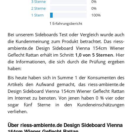
3
Sterne
0
%
2
Sterne
0
%
1
Stern
100
%
1
Erfahrungsbericht
Bei unserem
Sideboards
Test oder Vergleich wurde auch
die Kundenmeinung zum Produkt betrachtet.
Das
riess-
ambiente.de Design Sideboard Vienna 154cm Wiener
Geflecht Rattan
erhält im Schnitt
1,0
von 5 Sternen
. Hier
die Informationen, die sich durch die Prüfung ergeben
haben:
Bis heute haben sich in Summe 1 der Konsumenten des
Artikels den Aufwand gemacht, das riess-ambiente.de
Design Sideboard Vienna 154cm Wiener Geflecht Rattan
im Internet zu benoten. Von jenen haben 0 % vier oder
sogar fünf Sterne in den Kundeneinschätzungen
verliehen.
Über riess-ambiente.de Design Sideboard Vienna
154cm Wiener Geflecht Rattan