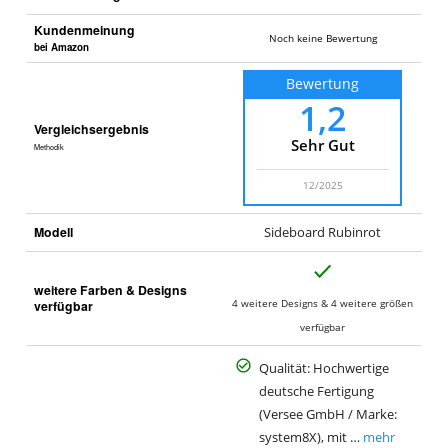
Kundenmeinung
Noch keine Bewertung
bei Amazon
Bewertung
1,2
Vergleichsergebnis
Sehr Gut
Methodik
12/2025
Modell
Sideboard Rubinrot
J
weitere Farben & Designs
a
4 weitere Designs & 4 weitere größen
verfügbar
verfügbar
Qualität: Hochwertige
deutsche Fertigung
(Versee GmbH / Marke:
system8X), mit …
mehr