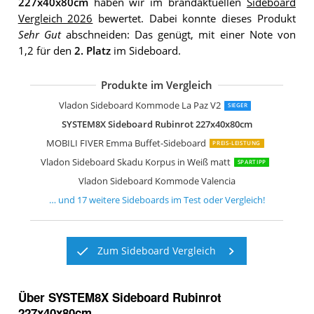
227x40x80cm
haben wir im brandaktuellen
Sideboard
Vergleich 2026
bewertet. Dabei konnte dieses Produkt
Sehr Gut
abschneiden: Das genügt, mit einer Note von
1,2 für den
2. Platz
im Sideboard.
Produkte im Vergleich
Artigiani Veneti Riuniti Sideboard Des
Froschkönig24 Sideboard 200x50x75 
Kare Design Sideboard Electro
FURNLUX Sideboard Stilig Weiß
Vladon Sideboard Kommode Valencia
Wermo 135 cm Sideboard Wohnzimm
Vladon Sideboard Kommode Flow
Jaxenor Sideboard mit Schubladen
SPACEREBELS Kommode mit 3 Türen
Stella Trading Drift Sideboard
IDMarket Phoenix Sideboard 140 cm
Vladon Sideboard Kommode Sylt V2
Vladon Sideboard Kommode La Paz V2
SIEGER
SYSTEM8X Sideboard Rubinrot 227x40x80cm
MOBILI FIVER Emma Buffet-Sideboard
PREIS-LEISTUNG
Vladon Sideboard Skadu Korpus in Weiß matt
SPARTIPP
Vladon Sideboard Kommode Valencia
… und
17
weitere
Sideboards
im Test oder Vergleich!
Zum Sideboard Vergleich
Über SYSTEM8X Sideboard Rubinrot
227x40x80cm