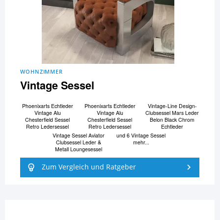
WOHNZIMMER
Vintage Sessel
Phoenixarts Echtleder
Phoenixarts Echtleder
Vintage-Line Design-
Vintage Alu
Vintage Alu
Clubsessel Mars Leder
Chesterfield Sessel
Chesterfield Sessel
Belon Black Chrom
Retro Ledersessel
Retro Ledersessel
Echtleder
Vintage Sessel Aviator
und 6 Vintage Sessel
Clubsessel Leder &
mehr...
Metall Loungesessel
Zum Vergleich und Ratgeber