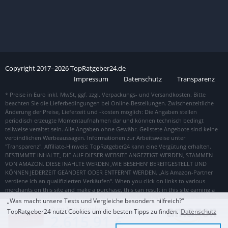
Copyright
2017–
2026
TopRatgeber24.de
Impressum
Datenschutz
Transparenz
„Was macht unsere Tests und Vergleiche besonders hilfreich?“
Zum Top Angebot
TopRatgeber24 nutzt Cookies um die besten Tipps zu finden.
Datenschutz
2.615,91 €