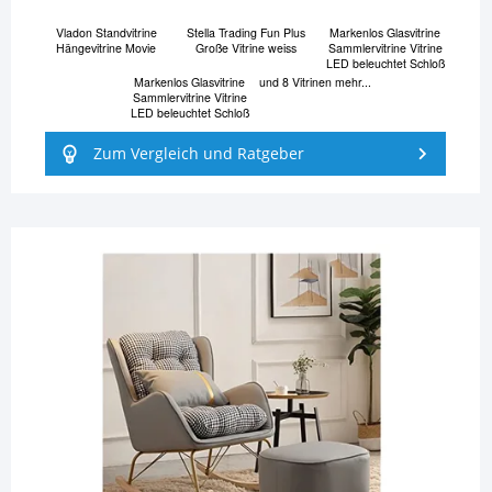
Vladon Standvitrine
Stella Trading Fun Plus
Markenlos Glasvitrine
Hängevitrine Movie
Große Vitrine weiss
Sammlervitrine Vitrine
LED beleuchtet Schloß
Markenlos Glasvitrine
und 8 Vitrinen mehr...
Sammlervitrine Vitrine
LED beleuchtet Schloß
Zum Vergleich und Ratgeber