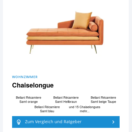
WOHNZIMMER
Chaiselongue
Beliani Ré­ca­mi­e­re
Beliani Ré­ca­mi­e­re
Beliani Ré­ca­mi­e­re
Samt orange
Samt Hellbraun
Samt beige Taupe
Beliani Ré­ca­mi­e­re
und 15 Chaiselongues
Samt blau
mehr...
Zum Vergleich und Ratgeber