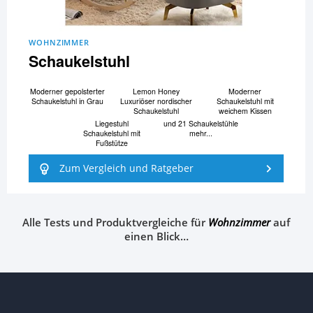
WOHNZIMMER
Schaukelstuhl
Moderner gepolsterter
Lemon Honey
Moderner
Schaukelstuhl in Grau
Luxuriöser nordischer
Schaukelstuhl mit
Schaukelstuhl
weichem Kissen
Liegestuhl
und 21 Schaukelstühle
Schaukelstuhl mit
mehr...
Fußstütze
Zum Vergleich und Ratgeber
Alle Tests und Produktvergleiche für
Wohnzimmer
auf
einen Blick…