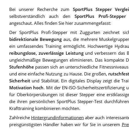
Bei unserer Recherche zum
SportPlus Stepper Vergle
selbstverständlich auch den
SportPlus Profi-Steppe
angeschaut. Alles finden Sie hier zusammengefasst:
Der SportPlus Profi-Stepper mit Zuggurten zeichnet s
bidirektionale Bewegung
aus, die mehrere Muskelgruppen 
ein umfassendes Training ermöglicht. Hochwertige Hydraul
reibungslose, zuverlässige Leistung
und verbessern das Be
ungleichmäßige Bewegungen eliminieren. Das kompakte D
Stufenhöhe
passen sich an unterschiedliche Fitnessniveaus 
und eine einfache Nutzung zu Hause. Die großen,
rutschfes
Sicherheit
und Stabilität. Ein digitales Display zeigt die Tr
Motivation hoch
. Mit der EN-ISO-Sicherheitszertifizierung
für Oberkörperübungen ist dieser Stepper eine erstklassige 
die ihren persönlichen SportPlus Stepper-Test durchführe
Krafttraining kombinieren möchten.
Zahlreiche
Hintergrundinformationen
aber auch interessant
preisgünstigsten Händler haben wir für Sie in unserem
Pre