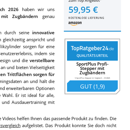
Zum Top Angebot
59,95 €
ich 2026
haben wir uns
r mit Zugbändern
genau
KOSTENLOSE LIEFERUNG
ich durch seine
innovative
gleichzeitig anspricht und
ikzylinder sorgen für eine
nutzererlebnis, indem sie
QUALITÄTSURTEIL
esign und die
verstellbare
SportPlus Profi-
an und bieten Vielseitigkeit
Stepper mit
Zugbändern
ten Trittflächen sorgen für
5 SportPlus Stepper im Vergleich
–
01/2025
ainingsdaten an und hält die
GUT
(
1,9
)
 und erweiterbaren Optionen
Wahl. Er ist ideal für alle,
n und Ausdauertraining mit
e Videos helfen Ihnen das passende Produkt zu finden. Die
isvergleich
aufgelistet. Das Produkt konnte Sie doch nicht