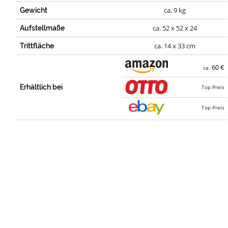
ca. 9 kg
Gewicht
ca. 52 x 52 x 24
Aufstellmaße
ca. 14 x 33 cm
Trittfläche
60 €
ca.
Erhältlich bei
Top Preis
Top Preis