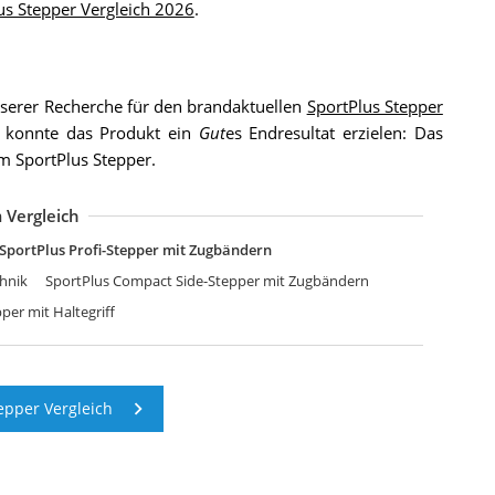
us Stepper Vergleich 2026
.
serer Recherche für den brandaktuellen
SportPlus Stepper
i konnte das Produkt ein
Gut
es Endresultat erzielen: Das
m SportPlus Stepper.
 Vergleich
SportPlus Profi-Stepper mit Zugbändern
chnik
SportPlus Compact Side-Stepper mit Zugbändern
per mit Haltegriff
epper Vergleich