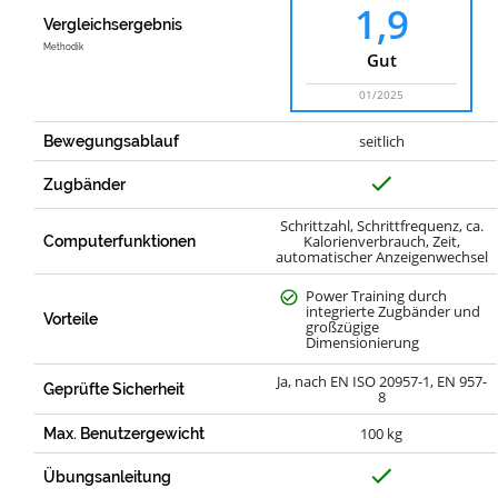
1,9
Vergleichsergebnis
Methodik
Gut
01/2025
seitlich
Bewegungsablauf
J
Zugbänder
a
Schrittzahl, Schrittfrequenz, ca.
Kalorienverbrauch, Zeit,
Computerfunktionen
automatischer Anzeigenwechsel
Power Training durch
integrierte Zugbänder und
Vorteile
großzügige
Dimensionierung
Ja, nach EN ISO 20957-1, EN 957-
Geprüfte Sicherheit
8
100 kg
Max. Benutzergewicht
J
Übungsanleitung
a