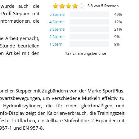
 wurde auch die
3,8
von 5 Sternen
 Profi-Stepper mit
5
Sterne
49
%
 Informationen, die
4
Sterne
12
%
3
Sterne
21
%
2
Sterne
9
%
ie Arbeit gemacht,
1
Stern
9
%
Stunde beurteilen
 Artikel mit den
127
Erfahrungsberichte
ioneller Stepper mit Zugbändern von der Marke SportPlus.
itwärtsbewegungen, um verschiedene Muskeln effektiv zu
ie Hydraulikzylinder, die für einen gleichmäßigen und
fo-Display zeigt den Kalorienverbrauch, die Trainingszeit
este Trittflächen, einstellbare Stufenhöhe, 2 Expander mit
0957-1 und EN 957-8.