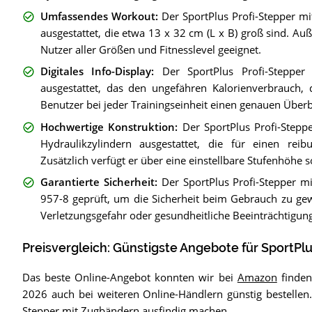
Umfassendes Workout
:
Der SportPlus Profi-Stepper mi
ausgestattet, die etwa 13 x 32 cm (L x B) groß sind. Auß
Nutzer aller Größen und Fitnesslevel geeignet.
Digitales Info-Display
:
Der SportPlus Profi-Stepper
ausgestattet, das den ungefähren Kalorienverbrauch, d
Benutzer bei jeder Trainingseinheit einen genauen Überbl
Hochwertige Konstruktion
:
Der SportPlus Profi-Stepp
Hydraulikzylindern ausgestattet, die für einen re
Zusätzlich verfügt er über eine einstellbare Stufenhöhe 
Garantierte Sicherheit
:
Der SportPlus Profi-Stepper 
957-8 geprüft, um die Sicherheit beim Gebrauch zu gewä
Verletzungsgefahr oder gesundheitliche Beeinträchtigung
Preisvergleich: Günstigste Angebote für
SportPlu
Das beste Online-Angebot konnten wir bei
Amazon
finden
2026 auch bei weiteren Online-Händlern günstig bestellen
Stepper mit Zugbändern ausfindig machen.