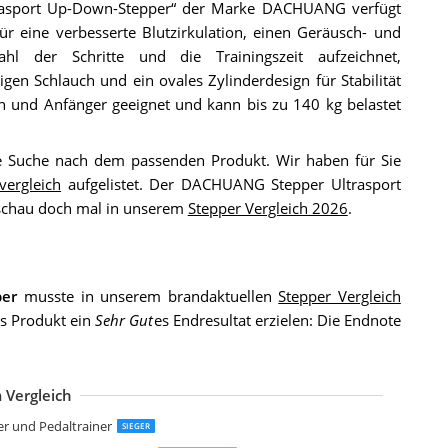
asport Up-Down-Stepper“ der Marke DACHUANG verfügt
r eine verbesserte Blutzirkulation, einen Geräusch- und
hl der Schritte und die Trainingszeit aufzeichnet,
en Schlauch und ein ovales Zylinderdesign für Stabilität
en und Anfänger geeignet und kann bis zu 140 kg belastet
ie Suche nach dem passenden Produkt. Wir haben für Sie
vergleich
aufgelistet. Der DACHUANG Stepper Ultrasport
schau doch mal in unserem
Stepper Vergleich 2026
.
per
musste in unserem brandaktuellen
Stepper Vergleich
as Produkt ein
Sehr Gut
es Endresultat erzielen: Die Endnote
 Vergleich
ipro Roam Stepper Mini-Fitnessgerät
ROIRON Stepper für Zuhause
portPlus 2in1 Dual-Way Stepper
ettler Mini-Stepper
occa Stepper
ODYCOACH Up-Down Fitness Step Hometrainer Stepper
portstech 2in1 Twister Stepper
op-Sport Swing Stepper HS-45S Slim Up-Down-Side-Stepper
est Goods 2 in 1 Mini Stepper
est Goods Up-Down Stepper
SO TRADE Stepper Twister Drehstepper
inbide 360°Stepper
ner und Pedaltrainer
SIEGER