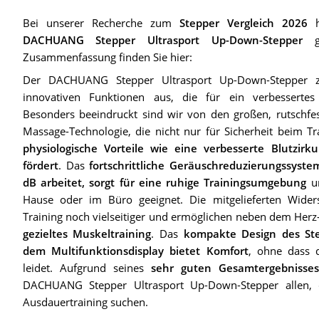
Bei unserer Recherche zum
Stepper Vergleich 2026
h
DACHUANG Stepper Ultrasport Up-Down-Stepper
ge
Zusammenfassung finden Sie hier:
Der DACHUANG Stepper Ultrasport Up-Down-Stepper ze
innovativen Funktionen aus, die für ein verbessertes 
Besonders beeindruckt sind wir von den großen, rutschfe
Massage-Technologie, die nicht nur für Sicherheit beim Tr
physiologische Vorteile wie eine verbesserte Blutzirku
fördert
. Das
fortschrittliche Geräuschreduzierungssyste
dB arbeitet, sorgt für eine ruhige Trainingsumgebung
un
Hause oder im Büro geeignet. Die mitgelieferten Wide
Training noch vielseitiger und ermöglichen neben dem Herz-
gezieltes Muskeltraining
. Das
kompakte Design des Ste
dem Multifunktionsdisplay bietet Komfort
, ohne dass d
leidet. Aufgrund seines
sehr guten Gesamtergebnisses
DACHUANG Stepper Ultrasport Up-Down-Stepper allen, 
Ausdauertraining suchen.