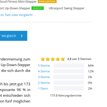
loud Fitness Mini-Stepper
PREIS-LEISTUNG
port Up-Down-Stepper
Ultrasport Swing Stepper
SPARTIPP
im Test oder Vergleich!
 Vergleich
Kundenmeinung zum
4,8
von 5 Sternen
 Up-Down-Stepper
5
Sterne
84
%
 die sich durch die
4
Sterne
12
%
3
Sterne
2
%
2
Sterne
0
%
h bis jetzt gut 173
1
Stern
2
%
imposante 96 % in
t entschieden sich
173
Erfahrungsberichte
von fünf möglichen