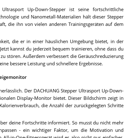
rasport Up-Down-Stepper ist seine fortschrittliche
nologie und Nanometall-Materialien hält dieser Stepper
aft, die ihn von vielen anderen Trainingsgeräten auf dem
eit, die er in einer häuslichen Umgebung bietet, in der
Jetzt kannst du jederzeit bequem trainieren, ohne dass du
zu stören. Außerdem verbessert die Geräuschreduzierung
eine bessere Leistung und schnellere Ergebnisse.
zeigemonitor
e unerlässlich. Der DACHUANG Stepper Ultrasport Up-Down-
ionalen Display-Monitor bietet. Dieser Bildschirm zeigt in
 Kalorienverbrauch, die Anzahl der zurückgelegten Schritte
über deine Fortschritte informiert. So musst du nicht mehr
npassen - ein wichtiger Faktor, um die Motivation und
All-in-One-Fitnessgerät wird es also nicht nur einfacher,