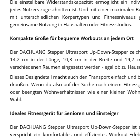
Die einstellbare Widerstandskapazität ermöglicht ein indiv
jedes Nutzers zugeschnitten ist. Und mit einer maximalen Bel
mit unterschiedlichen Körpertypen und Fitnessniveaus g
gemeinsame Nutzung in Haushalten oder Fitnessstudios.
Kompakte Größe für bequeme Workouts an jedem Ort
Der DACHUANG Stepper Ultrasport Up-Down-Stepper zeichne
14,2 cm in der Länge, 10,3 cm in der Breite und 19,7 c
verschiedenen Räumen eingesetzt werden - egal ob zu Hause
Dieses Designdetail macht auch den Transport einfach und bi
draußen. Wenn du also auf der Suche nach einem Fitnessger
oder beengten Wohnverhältnissen wie einer kleinen Wohnun
Wahl.
Ideales Fitnessgerät für Senioren und Einsteiger
Der DACHUANG Stepper Ultrasport Up-Down-Stepper ist so
verspricht ein komfortables und effizientes Workout-Erle