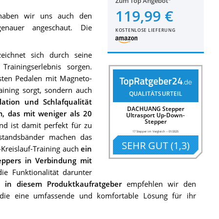
Zum Top Angebot
119,99 €
aben wir uns auch den
nauer angeschaut. Die
KOSTENLOSE LIEFERUNG
ichnet sich durch seine
Trainingserlebnis sorgen.
sten Pedalen mit Magneto-
aining sorgt, sondern auch
QUALITÄTSURTEIL
lation und Schlafqualität
DACHUANG Stepper
m, das mit weniger als 20
Ultrasport Up-Down-
Stepper
d ist damit perfekt für zu
17 Stepper im Vergleich
–
01/2025
rstandsbänder machen das
SEHR GUT
(
1,3
)
Kreislauf-Training auch
ein
ppers in Verbindung mit
ie Funktionalität darunter
 in diesem Produktkaufratgeber
empfehlen wir den
die eine umfassende und komfortable Lösung für ihr