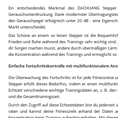
Ein entscheidendes Merkmal des DACHUANG Stepper Ult
Geräuschunterdrückung. Dank modernster Übertragungstech
den Geräuschpegel erfolgreich unter 20 dB - eine Eigensch
Markt unterscheidet.
Das Schöne an einem so leisen Stepper ist die Bequemlichk
Frieden und Ruhe während des Trainings sehr wichtig sind. 
dir Sorgen machen musst, andere durch übermäßigen Lärm 
die Konzentration während des Trainings und ermöglicht so 
Einfache Fortschrittskontrolle mit multifunktionalem An
Die Überwachung des Fortschritts ist für jede Fitnessreis
Stepper erfüllt dieses Bedürfnis, indem er einen multifunkt
Echtzeit verschiedene wichtige Trainingsdaten an, z. B. den
und die Gesamttrainingszeit.
Durch den Zugriff auf diese Echtzeitdaten bist du jederzeit 
raten und kannst deine Fitnessziele anhand der Daten a
Konzentration beim Training aufrechtzuerhalten. Mit diesem 