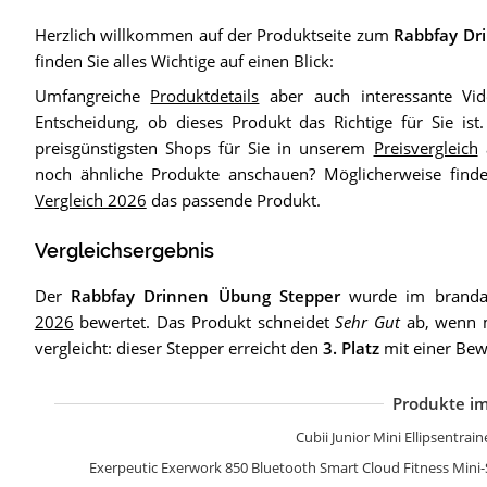
Herzlich willkommen auf der Produktseite zum
Rabbfay Dr
finden Sie alles Wichtige auf einen Blick:
Umfangreiche
Produktdetails
aber auch interessante Vid
Entscheidung, ob dieses Produkt das Richtige für Sie is
preisgünstigsten Shops für Sie in unserem
Preisvergleich
a
noch ähnliche Produkte anschauen? Möglicherweise fin
Vergleich 2026
das passende Produkt.
Vergleichsergebnis
Der
Rabbfay Drinnen Übung Stepper
wurde im branda
2026
bewertet. Das Produkt schneidet
Sehr Gut
ab, wenn m
vergleicht: dieser Stepper erreicht den
3. Platz
mit einer Bew
Produkte im
Z
P
S
K
J
B
S
H
B
B
I
S
Cubii Junior Mini Ellipsentrai
Exerpeutic Exerwork 850 Bluetooth Smart Cloud Fitness Mini