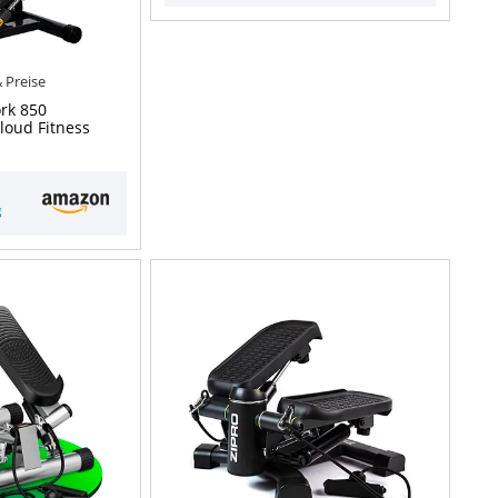
& Preise
rk 850
loud Fitness
g