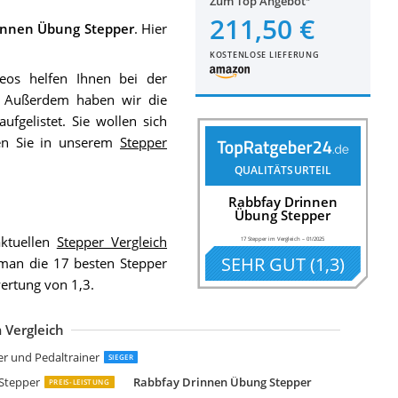
Zum Top Angebot
211,50 €
innen Übung Stepper
. Hier
KOSTENLOSE LIEFERUNG
eos helfen Ihnen bei der
t. Außerdem haben wir die
ufgelistet. Sie wollen sich
den Sie in unserem
Stepper
QUALITÄTSURTEIL
Rabbfay Drinnen
Übung Stepper
ktuellen
Stepper Vergleich
17 Stepper im Vergleich
–
01/2025
SEHR GUT
(
1,3
)
an die 17 besten Stepper
ertung von 1,3.
 Vergleich
ipro Roam Stepper Mini-Fitnessgerät
ROIRON Stepper für Zuhause
portPlus 2in1 Dual-Way Stepper
ettler Mini-Stepper
occa Stepper
ODYCOACH Up-Down Fitness Step Hometrainer Stepper
portstech 2in1 Twister Stepper
op-Sport Swing Stepper HS-45S Slim Up-Down-Side-Stepper
est Goods 2 in 1 Mini Stepper
est Goods Up-Down Stepper
SO TRADE Stepper Twister Drehstepper
inbide 360°Stepper
ner und Pedaltrainer
SIEGER
-Stepper
Rabbfay Drinnen Übung Stepper
PREIS-LEISTUNG