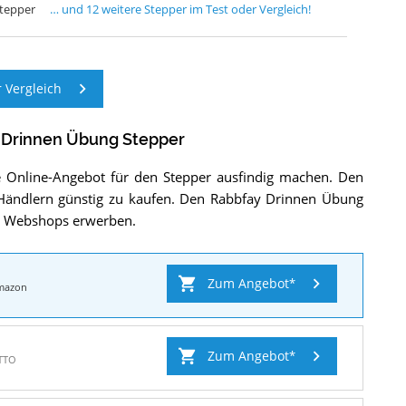
Stepper
… und
12
weitere
Stepper
im Test oder Vergleich!
 Vergleich
 Drinnen Übung Stepper
e Online-Angebot für den Stepper ausfindig machen. Den
-Händlern günstig zu kaufen. Den Rabbfay Drinnen Übung
 3 Webshops erwerben.
Zum Angebot
mazon
Zum Angebot
TTO