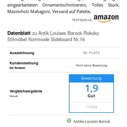
Barock
eingearbeiteten Ornamentschnitzerein, Tolles Stück,
Rokoko
Massivholz Mahagoni, Versand auf Palette,
Stilmöbel
Kommode
Sideboard
TEXTQUELLE:
Nr.16
.
Datenblatt
zu
Antik Louises Barock Rokoko
Stilmöbel Kommode Sideboard Nr.16
Auszeichnung
Kundenmeinung
Noch keine Bewertung
bei Amazon
Bewertung
1,9
Vergleichsergebnis
Gut
Methodik
11/2025
Antike Louises Barock