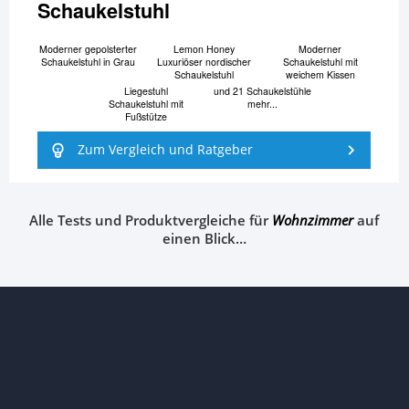
Schaukelstuhl
Moderner gepolsterter
Lemon Honey
Moderner
Schaukelstuhl in Grau
Luxuriöser nordischer
Schaukelstuhl mit
Schaukelstuhl
weichem Kissen
Liegestuhl
und 21 Schaukelstühle
Schaukelstuhl mit
mehr...
Fußstütze
Zum Vergleich und Ratgeber
Alle Tests und Produktvergleiche für
Wohnzimmer
auf
einen Blick…