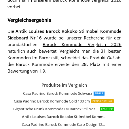
doch mal in unserem
Barock Kommode Vergleich 2026
vorbei.
Vergleichsergebnis
Die
Antik Louises Barock Rokoko Stilmöbel Kommode
Sideboard Nr.16
wurde bei unserer Recherche für den
brandaktuellen
Barock Kommode Vergleich 2026
natürlich auch bewertet. Vergleicht man die 31 besten
Kommoden im Barockstil, schneidet das Produkt
Gut
ab:
die Barock Kommode erzielte den
28. Platz
mit einer
Bewertung von 1,9.
Produkte im Vergleich
Casa Padrino Barock Kommode Strei
Casa Padrino Barock Kommode Gold 
Casa Padrino Barock Kommode in Le
Casa Padrino Barock Kommode Kuhfel
Casa Padrino Barock Kommode Schw
Casa Padrino Barock Kommode Comi
Casa Padrino Barock Kommode Schw
Casa Padrino Barock Kommode Silber
Casa Padrino Barock Kommode Gold
Casa Padrino Barock Kommode Weiß
Casa Padrino Barock Kommode Maha
Casa Padrino Barock Kommode Weiß
Casa Padrino Barock Kommoden Sch
Casa Padrino Barock Kommode Schwa
Casa Padrino Barock Kommode Blau
Casa Padrino Barock Kommode Silber
Casa Padrino Barock Kommode Schw
Casa Padrino Barock Kommode Schwarz
SIEGER
Casa Padrino Barock Kommode Gold 100 cm
PREIS-LEISTUNG
Gigantische Prunk Kommode IM Barock Stil Nostalgie PUR Palazzo Exklusiv
SPARTIPP
Antik Louises Barock Rokoko Stilmöbel Kommode Sideboard Nr.16
Casa Padrino Barock Kommode Karo Design 124 cm Antik Look