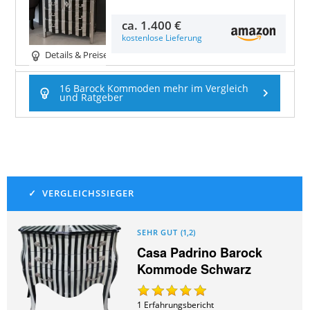
ca.
1.400 €
kostenlose Lieferung
Details & Preise
16 Barock Kommoden mehr im Vergleich
und Ratgeber
SEHR GUT
(
1,2
)
Casa Padrino Barock
Kommode Schwarz
1
Erfahrungsbericht