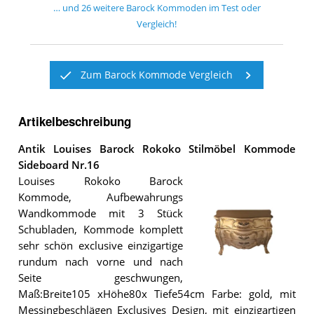
… und
26
weitere
Barock Kommoden
im Test oder
Vergleich!
Zum Barock Kommode Vergleich
Artikelbeschreibung
Antik Louises Barock Rokoko Stilmöbel Kommode
Sideboard Nr.16
Louises Rokoko Barock
Kommode, Aufbewahrungs
Wandkommode mit 3 Stück
Schubladen, Kommode komplett
sehr schön exclusive einzigartige
rundum nach vorne und nach
Seite geschwungen,
Die
Maß:Breite105 xHöhe80x Tiefe54cm Farbe: gold, mit
Antik
Louises
Messingbeschlägen Exclusives Design, mit einzigartigen