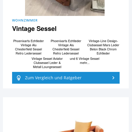
WOHNZIMMER
Vintage Sessel
Phoenixarts Echtleder
Phoenixarts Echtleder
Vintage-Line Design-
Vintage Alu
Vintage Alu
Clubsessel Mars Leder
Chesterfield Sessel
Chesterfield Sessel
Belon Black Chrom
Retro Ledersessel
Retro Ledersessel
Echtleder
Vintage Sessel Aviator
und 6 Vintage Sessel
Clubsessel Leder &
mehr...
Metall Loungesessel
Zum Vergleich und Ratgeber