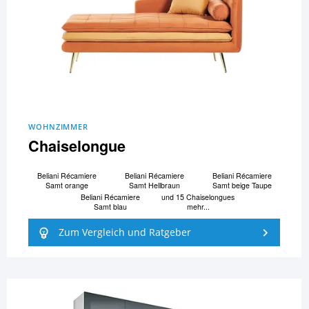
WOHNZIMMER
Chaiselongue
Beliani Ré­ca­mi­e­re
Beliani Ré­ca­mi­e­re
Beliani Ré­ca­mi­e­re
Samt orange
Samt Hellbraun
Samt beige Taupe
Beliani Ré­ca­mi­e­re
und 15 Chaiselongues
Samt blau
mehr...
Zum Vergleich und Ratgeber