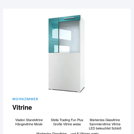
WOHNZIMMER
Vitrine
Vladon Standvitrine
Stella Trading Fun Plus
Markenlos Glasvitrine
Hängevitrine Movie
Große Vitrine weiss
Sammlervitrine Vitrine
LED beleuchtet Schloß
Markenlos Glasvitrine
und 8 Vitrinen mehr...