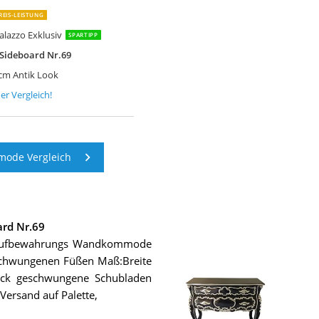
REIS-LEISTUNG
lazzo Exklusiv
SPARTIPP
Sideboard Nr.69
cm Antik Look
er Vergleich!
ode Vergleich
rd Nr.69
, Aufbewahrungs Wandkommode
eschwungenen Füßen Maß:Breite
ück geschwungene Schubladen
Versand auf Palette,