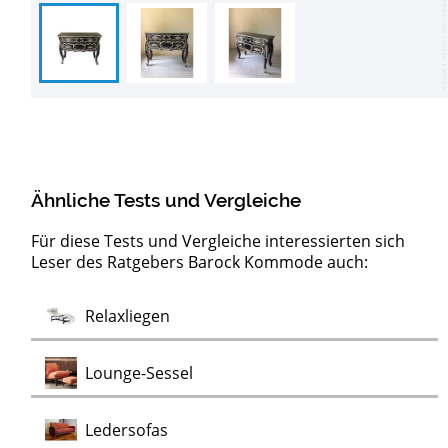
Ähnliche Tests und Vergleiche
Für diese Tests und Vergleiche interessierten sich
Leser des Ratgebers Barock Kommode auch:
Test
Test
Test
Test
Test
Test
Test
Lowboards
Sideboards
Kommoden
Clubsessel
Möbelklassiker
Schaukelstühle
Vitrinen
Wohnwände
Chaiselongues
Vintage Sessel
Test
Relaxliegen
Test
Test
Test
Test
Lounge-Sessel
Test
Ledersofas