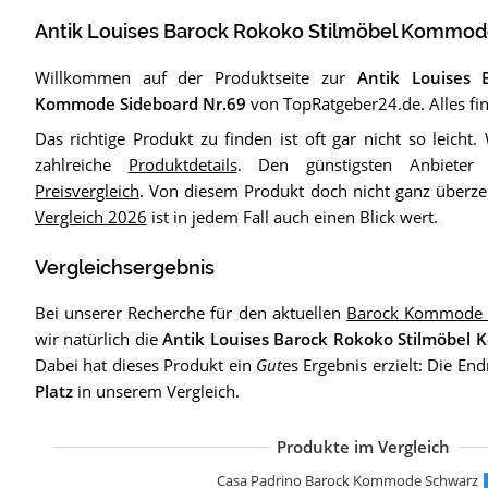
Antik Louises Barock Rokoko Stilmöbel Kommod
Willkommen auf der Produktseite zur
Antik Louises 
Kommode Sideboard Nr.69
von TopRatgeber24.de. Alles fi
Das richtige Produkt zu finden ist oft gar nicht so leicht.
zahlreiche
Produktdetails
. Den günstigsten Anbieter
Preisvergleich
. Von diesem Produkt doch nicht ganz überz
Vergleich 2026
ist in jedem Fall auch einen Blick wert.
Vergleichsergebnis
Bei unserer Recherche für den aktuellen
Barock Kommode V
wir natürlich die
Antik Louises Barock Rokoko Stilmöbel
Dabei hat dieses Produkt ein
Gut
es Ergebnis erzielt: Die En
Platz
in unserem Vergleich.
Produkte im Vergleich
Casa Padrino Bar
Casa Padrino Ba
Casa Padrino Ba
Casa Padrino Bar
Casa Padrino Ba
Casa Padrino Bar
Casa Padrino Ba
Casa Padrino Bar
Casa Padrino Ba
Casa Padrino Ba
Casa Padrino Bar
Casa Padrino Ba
Casa Padrino Ba
Casa Padrino Ba
Casa Padrino Ba
Casa Padrino Fr
Casa Padrino Ba
Casa Padrino Ba
Casa Padrino Bar
Casa Padrino Ba
Casa Padrino Bar
Casa Padrino Ba
Casa Padrino Ba
Antik Louises Ba
Antik Louises Ba
Kommode Barock 
Casa Padrino Barock Kommode Schwarz