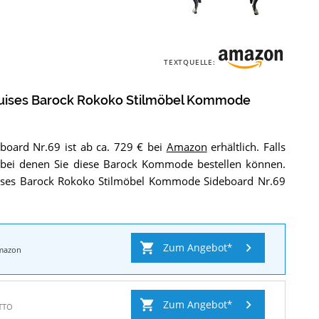
Die
Antik
TEXTQUELLE:
Louises
Barock
Rokoko
ouises Barock Rokoko Stilmöbel Kommode
Stilmöbel
Kommode
Sideboard
oard Nr.69 ist ab ca. 729 € bei
Amazon
erhältlich. Falls
Nr.69
.
ps, bei denen Sie diese Barock Kommode bestellen können.
uises Barock Rokoko Stilmöbel Kommode Sideboard Nr.69
Zum Angebot
mazon
Zum Angebot
TTO