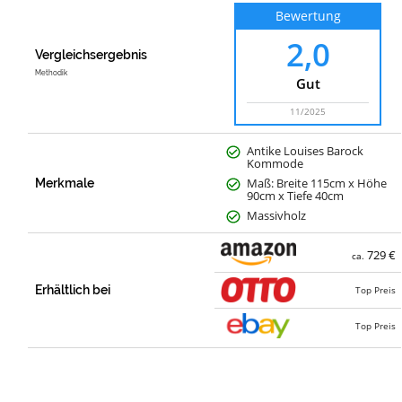
Bewertung
2,0
Vergleichsergebnis
Methodik
Gut
11/2025
Antike Louises Barock
Kommode
Maß: Breite 115cm x Höhe
Merkmale
90cm x Tiefe 40cm
Massivholz
729 €
ca.
Erhältlich bei
Top Preis
Top Preis