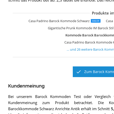
schnitt das Produkt
Gut
ab: 2,3 lautet die Endnote. Das reich
Produkte im
C
C
C
C
C
C
C
C
C
C
C
C
C
C
C
C
C
C
C
C
C
C
C
A
A
A
Casa Padrino Barock Kommode Schwarz
Casa
SIEGER
Gigantische Prunk Kommode IM Barock Stil 
Kommode Barock Barockkommo
Casa Padrino Barock Kommode K
… und
26
weitere
Barock Kom
Zum Barock Komm
Kundenmeinung
Bei unserem
Barock Kommoden
Test oder Vergleich
Kundenmeinung zum Produkt betrachtet.
Die
Ko
Barockkommode Schwarz Anrichte Antik
erhält im Schnitt
5