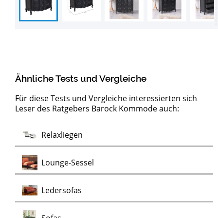
Ähnliche Tests und Vergleiche
Für diese Tests und Vergleiche interessierten sich
Leser des Ratgebers Barock Kommode auch:
Test
Test
Test
Test
Test
Test
Test
Lowboards
Sideboards
Kommoden
Clubsessel
Möbelklassiker
Schaukelstühle
Vitrinen
Wohnwände
Chaiselongues
Vintage Sessel
Test
Relaxliegen
Test
Test
Test
Test
Lounge-Sessel
Test
Ledersofas
Test