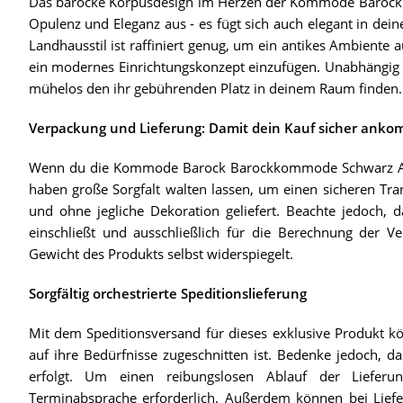
Das barocke Korpusdesign im Herzen der Kommode Barock B
Opulenz und Eleganz aus - es fügt sich auch elegant in deine
Landhausstil ist raffiniert genug, um ein antikes Ambiente a
ein modernes Einrichtungskonzept einzufügen. Unabhängig
mühelos den ihr gebührenden Platz in deinem Raum finden.
Verpackung und Lieferung: Damit dein Kauf sicher ank
Wenn du die Kommode Barock Barockkommode Schwarz Anrich
haben große Sorgfalt walten lassen, um einen sicheren Tran
und ohne jegliche Dekoration geliefert. Beachte jedoch,
einschließt und ausschließlich für die Berechnung der V
Gewicht des Produkts selbst widerspiegelt.
Sorgfältig orchestrierte Speditionslieferung
Mit dem Speditionsversand für dieses exklusive Produkt kö
auf ihre Bedürfnisse zugeschnitten ist. Bedenke jedoch, da
erfolgt. Um einen reibungslosen Ablauf der Lieferun
Terminabsprache erforderlich. Außerdem können bei Liefer