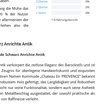
haben:
3
Sterne
0
%
2
Sterne
0
%
ang die Mühe das
1
Stern
0
%
00 % der Nutzer
 allermeisten der
1
Erfahrungsbericht
rleihen also die
Anrichte Antik
e Schwarz Anrichte Antik
verkörpert die zeitlose Eleganz des Barockstils und ist
in Zeugnis für überlegene Handwerkskunst und exquisiten
rnativen Namen Kommode „Chateau En PROVENCE“ bekannt
 robustem Holz gefertigt, das Langlebigkeit und Robustheit
icht nur seine Funktionalität, sondern auch seine Ästhetik
en Metallbeschlag ausgestattet, der sowohl praktische als
von Raffinesse verleiht.