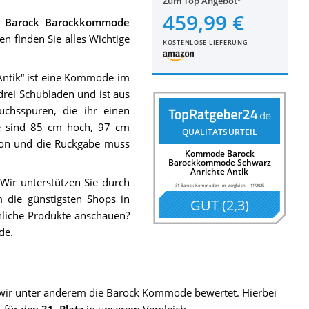
Zum Top Angebot
459,99 €
 Barock Barockkommode
 finden Sie alles Wichtige
KOSTENLOSE LIEFERUNG
tik“ ist eine Kommode im
drei Schubladen und ist aus
uchsspuren, die ihr einen
ße sind 85 cm hoch, 97 cm
QUALITÄTSURTEIL
tion und die Rückgabe muss
Kommode Barock
Barockkommode Schwarz
Anrichte Antik
 Wir unterstützen Sie durch
31 Barock Kommoden im Vergleich
–
11/2025
 die günstigsten Shops in
GUT
(
2,3
)
hnliche Produkte anschauen?
de.
ir unter anderem die Barock Kommode bewertet. Hierbei