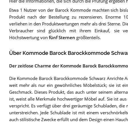
Hier die Informationen, die sich durch die Prüfung ergeben 
Etwa 1 Nutzer von der Barock Kommode machten sich bisl
Produkt nach der Bestellung zu rezensieren. Enorme 1
verliehen in den Produktwertungen mehr als drei Sterne. Die
Verbraucher sind glücklich mit ihrem Einkauf, sie ve
Höchstwertung von
fünf Sternen
größtenteils.
Über Kommode Barock Barockkommode Schwarz 
Der zeitlose Charme der Kommode Barock Barockkommod
Die Kommode Barock Barockkommode Schwarz Anrichte Antik 
weit mehr als nur ein gewöhnliches Möbelstück; sie ist e
Geschmack. Dieses Produkt, das auch unter seinem alte
ist, weist alle Merkmale hochwertiger Möbel auf. Sie ist aus
verspricht. Es verfügt über drei geräumige Schubladen, die n
unterstreichen. Jede Schublade ist mit einem verschnörkelt
auch stilistische Zwecke erfüllt und dem Design einen Hauch 