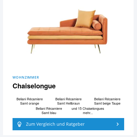
WOHNZIMMER
Chaiselongue
Beliani Ré­ca­mi­e­re
Beliani Ré­ca­mi­e­re
Beliani Ré­ca­mi­e­re
Samt orange
Samt Hellbraun
Samt beige Taupe
Beliani Ré­ca­mi­e­re
und 15 Chaiselongues
Samt blau
mehr...
Zum Vergleich und Ratgeber