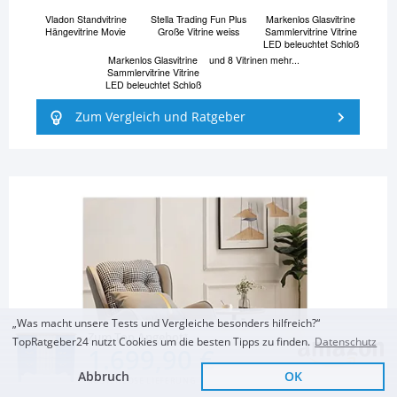
Vladon Standvitrine
Stella Trading Fun Plus
Markenlos Glasvitrine
Hängevitrine Movie
Große Vitrine weiss
Sammlervitrine Vitrine
LED beleuchtet Schloß
Markenlos Glasvitrine
und 8 Vitrinen mehr...
Sammlervitrine Vitrine
LED beleuchtet Schloß
Zum Vergleich und Ratgeber
„Was macht unsere Tests und Vergleiche besonders hilfreich?“
Zum Top Angebot
TopRatgeber24 nutzt Cookies um die besten Tipps zu finden.
Datenschutz
1.699,90 €
Abbruch
OK
KOSTENLOSE LIEFERUNG