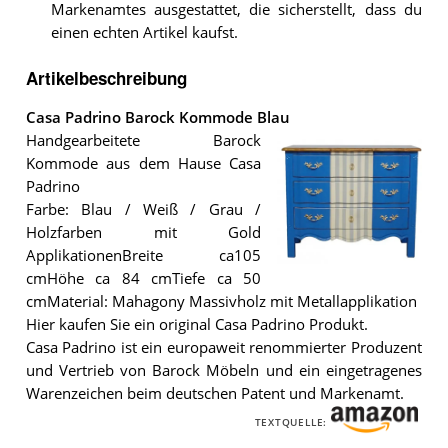
Markenamtes ausgestattet, die sicherstellt, dass du
einen echten Artikel kaufst.
Artikelbeschreibung
Casa Padrino Barock Kommode Blau
Handgearbeitete Barock
Kommode aus dem Hause Casa
Padrino
Farbe: Blau / Weiß / Grau /
Holzfarben mit Gold
ApplikationenBreite ca105
cmHöhe ca 84 cmTiefe ca 50
Die
cmMaterial: Mahagony Massivholz mit Metallapplikation
Casa
Padrino
Hier kaufen Sie ein original Casa Padrino Produkt.
Barock
Casa Padrino ist ein europaweit renommierter Produzent
Kommode
und Vertrieb von Barock Möbeln und ein eingetragenes
Blau
.
Warenzeichen beim deutschen Patent und Markenamt.
TEXTQUELLE: