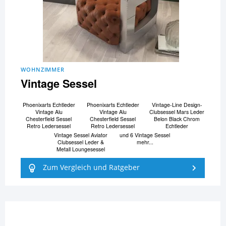
WOHNZIMMER
Vintage Sessel
Phoenixarts Echtleder
Phoenixarts Echtleder
Vintage-Line Design-
Vintage Alu
Vintage Alu
Clubsessel Mars Leder
Chesterfield Sessel
Chesterfield Sessel
Belon Black Chrom
Retro Ledersessel
Retro Ledersessel
Echtleder
Vintage Sessel Aviator
und 6 Vintage Sessel
Clubsessel Leder &
mehr...
Metall Loungesessel
Zum Vergleich und Ratgeber