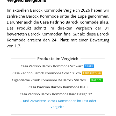
Im aktuellen
Barock Kommode Vergleich 2026
haben wir
zahlreiche Barock Kommode unter die Lupe genommen.
Darunter auch die
Casa Padrino Barock Kommode Blau
.
Das Produkt schnitt im direkten Vergleich der 31
bewerteten Barock Kommoden final
Gut
ab: diese Barock
Kommode erreicht den
24. Platz
mit einer Bewertung
von 1,7.
Produkte im Vergleich
Casa Padrino Barock Kommode Strei
Casa Padrino Barock Kommode Gold 
Casa Padrino Barock Kommode in Le
Casa Padrino Barock Kommode Kuhfel
Casa Padrino Barock Kommode Schw
Casa Padrino Barock Kommode Comi
Casa Padrino Barock Kommode Schw
Casa Padrino Barock Kommode Silber
Casa Padrino Barock Kommode Gold
Casa Padrino Barock Kommode Weiß
Casa Padrino Barock Kommode Maha
Casa Padrino Barock Kommode Weiß
Casa Padrino Barock Kommoden Sch
Casa Padrino Barock Kommode Schwa
Casa Padrino Barock Kommode Silber
Casa Padrino Barock Kommode Schw
Casa Padrino Barock Kommode Schwarz
SIEGER
Casa Padrino Barock Kommode Gold 100 cm
PREIS-LEISTUNG
Gigantische Prunk Kommode IM Barock Stil Nostalgie PUR Palazzo Exklusiv
SPARTIPP
Casa Padrino Barock Kommode Blau
Casa Padrino Barock Kommode Karo Design 124 cm Antik Look
… und
26
weitere
Barock Kommoden
im Test oder
Vergleich!